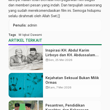
dan memberi pesan yang indah. Dan terpujilah seseorang
yang sudah merekomendasikan film ini. Semoga hidupmu
selalu dirahmati oleh Allah Swt.[]
Penulis
: admin
Tags
M Iqbal Dawami
ARTIKEL TERKAIT
Inspirasi KH. Abdul Karim
Lirboyo dan KH. Abdussalam
Kajen
calendar_month
Sen, 25 Mei 2026
Kejahatan Seksual Bukan Milik
Ormas
calendar_month
Kam, 7 Mei 2026
Pesantren, Pendidikan
Karakter, dan Kekerasan