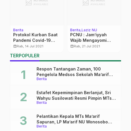
Berita
Berita
Laziz NU
K
en
Protokol Kurban Saat
PCNU : Jam’iyyah
T
Pandemi Covid-19
Wajib Mengayomi
B
Bagi Warga NU
Jama’ah
calendar_month
calendar_month
calendar_month
Rab, 14 Jul 2021
Rab, 21 Jul 2021
TERPOPULER
Respon Tantangan Zaman, 100
Pengelola Medsos Sekolah Ma’arif
Berita
Pekalongan Ikuti Pelatihan Literasi
Digital
Estafet Kepemimpinan Berlanjut, Sri
Wahyu Susilowati Resmi Pimpin MTs
Berita
Ma’arif Sapuran
Pelantikan Kepala MTs Ma’arif
Sapuran, LP Ma’arif NU Wonosobo
Berita
Tekankan Lima Amanah