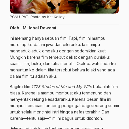
PCNU-PATI Photo by Kat Kelley
Oleh : M. Iqbal Dawami
Ini memang hanya sebuah film. Tapi, film ini mampu
meresap ke dalam jiwa dan pikiranku. Ia mampu
mengaduk-aduk emosiku dengan sedemikian kuat.
Mungkin karena film tersebut dekat dengan duniaku:
suami, istri, buku, dan tulis-menulis. Otak bawah sadarku
menuntun ke dalam film tersebut bahwa lelaki yang ada
dalam film itu adalah aku.
Bagiku film
1778 Stories of Me and My Wife
bukanlah film
biasa. Karena ia mampu membuat aku termenung dan
menyentak relung kesadaranku. Karena pesan film ini
menjadi semacam lonceng pengingat bagi seorang suami
untuk selalu mencintai istri hingga nafas terakhir. Dan
karena—tentu saja—film ini bagus untuk ditonton.
Film ini adalah kisah tentang seorang suami yang