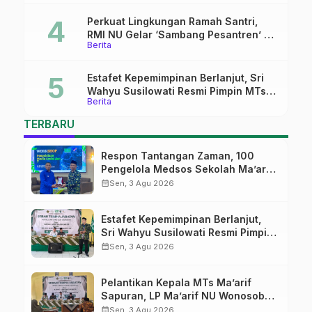
Kepemimpinan Nahdliyah
Perkuat Lingkungan Ramah Santri,
RMI NU Gelar ‘Sambang Pesantren’ di
Berita
Pati
Estafet Kepemimpinan Berlanjut, Sri
Wahyu Susilowati Resmi Pimpin MTs
Berita
Ma’arif Sapuran
TERBARU
Respon Tantangan Zaman, 100
Pengelola Medsos Sekolah Ma’arif
Pekalongan Ikuti Pelatihan Literasi
calendar_month
Sen, 3 Agu 2026
Digital
Estafet Kepemimpinan Berlanjut,
Sri Wahyu Susilowati Resmi Pimpin
MTs Ma’arif Sapuran
calendar_month
Sen, 3 Agu 2026
Pelantikan Kepala MTs Ma’arif
Sapuran, LP Ma’arif NU Wonosobo
Tekankan Lima Amanah
calendar_month
Sen, 3 Agu 2026