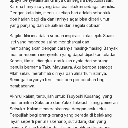
upaya penyelamatan dirinya dari segala keputusasaan.
Karena hanya itu yang bisa dia lakukan sebagai penulis.
Dengan kata lain, menulis setiap hari adalah sebentuk
doa harian bagi dia dan istrinya agar bisa diberi umur
yang panjang dan dikuatkan dari segala cobaan.
Bagiku film ini adalah sebuah inspirasi cinta sejati. Suami
istri yang mencoba saling menghargai dan
membahagiakan dengan caranya masing-masing. Banyak
momen-momen menyentuh yang dapat dijadikan teladan.
Konon, film ini diangkat dari kisah nyata dari seorang
penulis bernama Taku Mayumura. Aku berdoa semoga
Allah selalu merahmati dirinya dan almarhum istrinya.
Semoga karyanya terus memberi pencerahan bagi
pembacanya.
Akhirul kalam, terpujilah untuk Tsuyoshi Kusanagi yang
memerankan Sakutaro dan Yuko Takeuchi sang pemeran
Setsuko. Kalian memerankannya dengan apik sekali.
Terpujilah bagi orang-orang yang berada di belakang
layar, seperti penulis skenario, sutradara, dan yang
lainnya. Kalian telah berhasil menyuguhkan film bagus