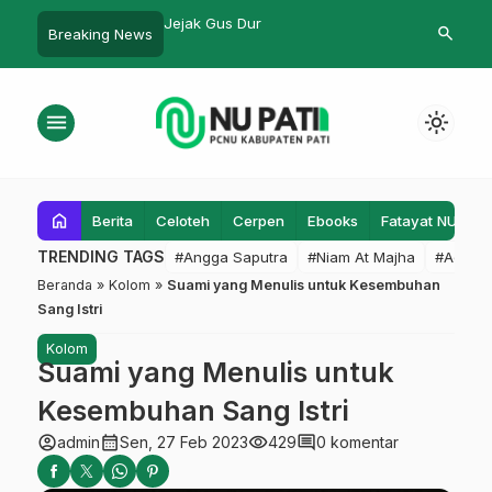
 Dur
Estafet Kepemimpinan Berlanjut,
Puasa Bukan 
search
Breaking News
Sri Wahyu Susilowati Resmi
Pimpin MTs Ma’arif Sapuran
menu
light_mode
home
Berita
Celoteh
Cerpen
Ebooks
Fatayat NU
F
TRENDING TAGS
#Angga Saputra
#Niam At Majha
#Admin
Beranda
»
Kolom
»
Suami yang Menulis untuk Kesembuhan
Sang Istri
Kolom
Suami yang Menulis untuk
Kesembuhan Sang Istri
account_circle
calendar_month
visibility
comment
admin
Sen, 27 Feb 2023
429
0 komentar