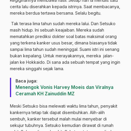
Kegigihannya membawa hasil. Setiap hari ia menulis satu
cerita lalu diserahkan kepada istrinya. Saat membacanya,
mereka berdua tertawa bersama. Selalu begitu.
Tak terasa lima tahun sudah mereka lalui. Dan Setsuko
masih hidup. Ini sebuah keajaiban. Mereka sudah
mematahkan prediksi dokter soal batas maksimal orang
yang terkena kanker usus besar, dimana biasanya tidak
sampai lima tahun sudah meninggal. Suami istri ini senang
bukan kepalang. Untuk merayakannya, mereka jalan-
jalan ke Hokkaido. Di sana ada sebuah tempat yang ingin
mereka singgahi sejak lama.
Baca juga:
Menengok Vonis Harvey Moeis dan Viralnya
Ceramah KH Zainuddin MZ
Meski Setsuko bisa melewati waktu lima tahun, penyakit
kankernya tetap tak dapat disembuhkan. Alih-alih
sembuh, kanker tersebut malah mulai menyebar di
sekujur tubuhnya. Setsuko kemudian dirawat di rumah