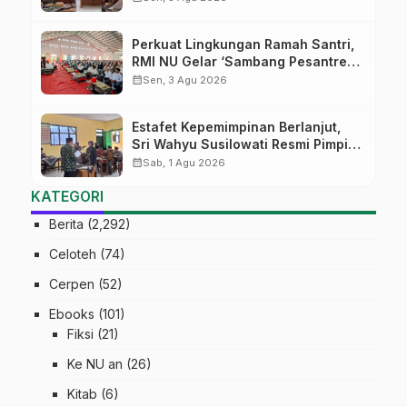
Kepemimpinan Nahdliyah
Perkuat Lingkungan Ramah Santri,
RMI NU Gelar ‘Sambang Pesantren’
di Pati
calendar_month
Sen, 3 Agu 2026
Estafet Kepemimpinan Berlanjut,
Sri Wahyu Susilowati Resmi Pimpin
MTs Ma’arif Sapuran
calendar_month
Sab, 1 Agu 2026
KATEGORI
Berita
(2,292)
Celoteh
(74)
Cerpen
(52)
Ebooks
(101)
Fiksi
(21)
Ke NU an
(26)
Kitab
(6)