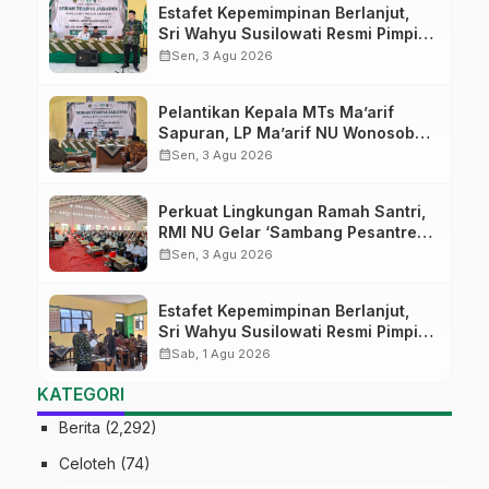
Estafet Kepemimpinan Berlanjut,
Sri Wahyu Susilowati Resmi Pimpin
MTs Ma’arif Sapuran
calendar_month
Sen, 3 Agu 2026
Pelantikan Kepala MTs Ma’arif
Sapuran, LP Ma’arif NU Wonosobo
Tekankan Lima Amanah
calendar_month
Sen, 3 Agu 2026
Kepemimpinan Nahdliyah
Perkuat Lingkungan Ramah Santri,
RMI NU Gelar ‘Sambang Pesantren’
di Pati
calendar_month
Sen, 3 Agu 2026
Estafet Kepemimpinan Berlanjut,
Sri Wahyu Susilowati Resmi Pimpin
MTs Ma’arif Sapuran
calendar_month
Sab, 1 Agu 2026
KATEGORI
Berita
(2,292)
Celoteh
(74)