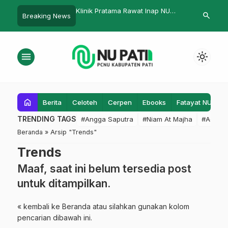
deng PMII Syekh
Klinik Pratama Rawat Inap NU
Relawan NU 
search
Breaking News
in Tancapkan 8000
Winong Resmi Diluncurkan
Bergerak ke
grove
Jejak Sejara
menu
light_mode
home
Berita
Celoteh
Cerpen
Ebooks
Fatayat NU
F
TRENDING TAGS
#Angga Saputra
#Niam At Majha
#Admin
Beranda
»
Arsip "Trends"
Trends
Maaf, saat ini belum tersedia post
untuk ditampilkan.
« kembali ke Beranda
atau silahkan gunakan kolom
pencarian dibawah ini.