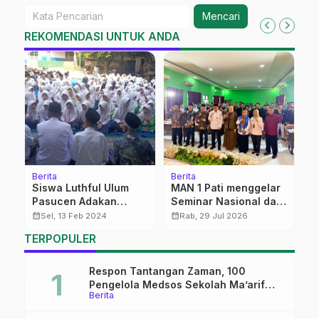
Mencari
REKOMENDASI UNTUK ANDA
Berita
Berita
Pa
Siswa Luthful Ulum
MAN 1 Pati menggelar
S
Pasucen Adakan
Seminar Nasional dan
calendar_month
Istigasah Pemilu
Deklarasi Madrasah
calendar_month
calendar_month
Sel, 13 Feb 2024
Rab, 29 Jul 2026
Damai
Ramah Anak Tahun
TERPOPULER
2026
Respon Tantangan Zaman, 100
Pengelola Medsos Sekolah Ma’arif
Berita
Pekalongan Ikuti Pelatihan Literasi
Digital