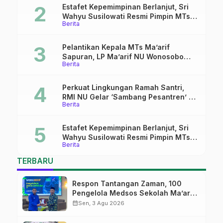
Estafet Kepemimpinan Berlanjut, Sri
Wahyu Susilowati Resmi Pimpin MTs
Berita
Ma’arif Sapuran
Pelantikan Kepala MTs Ma’arif
Sapuran, LP Ma’arif NU Wonosobo
Berita
Tekankan Lima Amanah
Kepemimpinan Nahdliyah
Perkuat Lingkungan Ramah Santri,
RMI NU Gelar ‘Sambang Pesantren’ di
Berita
Pati
Estafet Kepemimpinan Berlanjut, Sri
Wahyu Susilowati Resmi Pimpin MTs
Berita
Ma’arif Sapuran
TERBARU
Respon Tantangan Zaman, 100
Pengelola Medsos Sekolah Ma’arif
Pekalongan Ikuti Pelatihan Literasi
calendar_month
Sen, 3 Agu 2026
Digital