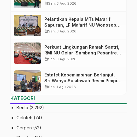
MTs Ma’arif Sapuran
calendar_month
Sen, 3 Agu 2026
Pelantikan Kepala MTs Ma’arif
Sapuran, LP Ma’arif NU Wonosobo
Tekankan Lima Amanah
calendar_month
Sen, 3 Agu 2026
Kepemimpinan Nahdliyah
Perkuat Lingkungan Ramah Santri,
RMI NU Gelar ‘Sambang Pesantren’
di Pati
calendar_month
Sen, 3 Agu 2026
Estafet Kepemimpinan Berlanjut,
Sri Wahyu Susilowati Resmi Pimpin
MTs Ma’arif Sapuran
calendar_month
Sab, 1 Agu 2026
KATEGORI
Berita
(2,292)
Celoteh
(74)
Cerpen
(52)