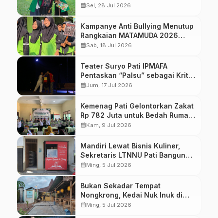
yang Dibutuhkan Masyarakat
calendar_month
Sel, 28 Jul 2026
Kampanye Anti Bullying Menutup
Rangkaian MATAMUDA 2026
MTs-MA Manbaul Ulum
calendar_month
Sab, 18 Jul 2026
Teater Suryo Pati IPMAFA
Pentaskan “Palsu” sebagai Kritik
Sosial
calendar_month
Jum, 17 Jul 2026
Kemenag Pati Gelontorkan Zakat
Rp 782 Juta untuk Bedah Rumah
dan Modal Usaha
calendar_month
Kam, 9 Jul 2026
Mandiri Lewat Bisnis Kuliner,
Sekretaris LTNNU Pati Bangun
Visi Pendidikan dari Kedai
calendar_month
Ming, 5 Jul 2026
“Ayam-Ayam”
Bukan Sekadar Tempat
Nongkrong, Kedai Nuk Inuk di
Gerit Cluwak Tawarkan Konsep
calendar_month
Ming, 5 Jul 2026
‘Kopi, Buku, Makan Enak’