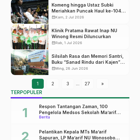
Komeng hingga Ustaz Subki
Meriahkan Puncak Haul ke-104
Mbah KH. Abdurrahman dan HUT
calendar_month
Kam, 2 Jul 2026
ke-94 YAPIM
Klinik Pratama Rawat Inap NU
Winong Resmi Diluncurkan
calendar_month
Rab, 1 Jul 2026
Silsilah Rasa dan Memori Santri,
Buku “Sanad Rindu dari Kajen”
Resmi Diluncurkan di PP Ar-
calendar_month
Ming, 28 Jun 2026
Roudloh
1
2
3
…
27
»
TERPOPULER
Respon Tantangan Zaman, 100
Pengelola Medsos Sekolah Ma’arif
Berita
Pekalongan Ikuti Pelatihan Literasi
Digital
Pelantikan Kepala MTs Ma’arif
Sapuran, LP Ma’arif NU Wonosobo