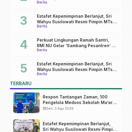
Berita
Tekankan Lima Amanah
Kepemimpinan Nahdliyah
Estafet Kepemimpinan Berlanjut, Sri
Wahyu Susilowati Resmi Pimpin MTs
Berita
Ma’arif Sapuran
Perkuat Lingkungan Ramah Santri,
RMI NU Gelar ‘Sambang Pesantren’ di
Berita
Pati
Estafet Kepemimpinan Berlanjut, Sri
Wahyu Susilowati Resmi Pimpin MTs
Berita
Ma’arif Sapuran
TERBARU
Respon Tantangan Zaman, 100
Pengelola Medsos Sekolah Ma’arif
Pekalongan Ikuti Pelatihan Literasi
calendar_month
Sen, 3 Agu 2026
Digital
Estafet Kepemimpinan Berlanjut,
Sri Wahyu Susilowati Resmi Pimpin