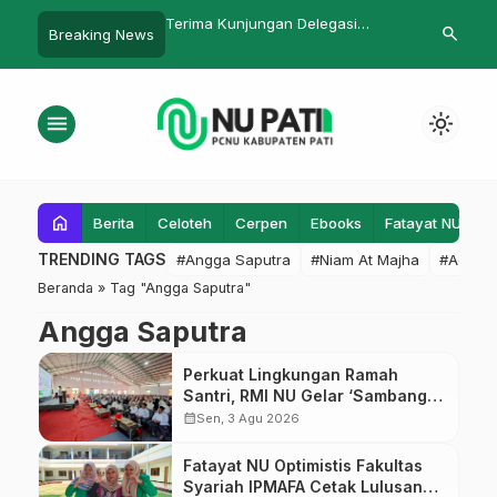
gsu Ketua Muslimat NU
‎Terima Kunjungan Delegasi
PC IPNU IPPN
search
Breaking News
ikTok dengan Al Qur’an
Taiwan, PWNU Jawa Tengah
Pemerintah 
Buka Peluang Kemitraan
Pendidikan Internasional
menu
light_mode
home
Berita
Celoteh
Cerpen
Ebooks
Fatayat NU
F
TRENDING TAGS
#Angga Saputra
#Niam At Majha
#Admin
Beranda
»
Tag "Angga Saputra"
Angga Saputra
Perkuat Lingkungan Ramah
Santri, RMI NU Gelar ‘Sambang
Pesantren’ di Pati
calendar_month
Sen, 3 Agu 2026
Fatayat NU Optimistis Fakultas
Syariah IPMAFA Cetak Lulusan