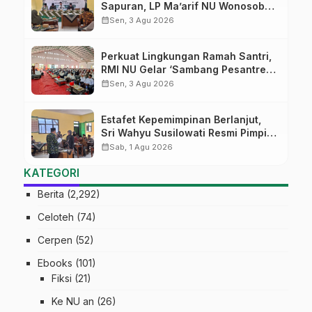
Sapuran, LP Ma’arif NU Wonosobo
Tekankan Lima Amanah
calendar_month
Sen, 3 Agu 2026
Kepemimpinan Nahdliyah
Perkuat Lingkungan Ramah Santri,
RMI NU Gelar ‘Sambang Pesantren’
di Pati
calendar_month
Sen, 3 Agu 2026
Estafet Kepemimpinan Berlanjut,
Sri Wahyu Susilowati Resmi Pimpin
MTs Ma’arif Sapuran
calendar_month
Sab, 1 Agu 2026
KATEGORI
Berita
(2,292)
Celoteh
(74)
Cerpen
(52)
Ebooks
(101)
Fiksi
(21)
Ke NU an
(26)