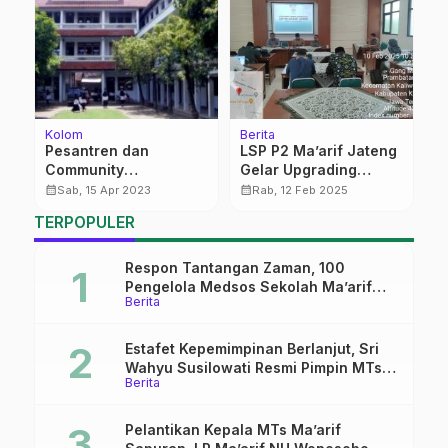
Kolom
Berita
Be
Pesantren dan
LSP P2 Ma’arif Jateng
D
q,
Community
Gelar Upgrading
M
Development
Asesor:
S
calendar_month
calendar_month
calendar_month
Sab, 15 Apr 2023
Rab, 12 Feb 2025
Menyempurnakan
j
TERPOPULER
MUK Sesuai Standar
BNSP
Respon Tantangan Zaman, 100
Pengelola Medsos Sekolah Ma’arif
Berita
Pekalongan Ikuti Pelatihan Literasi
Digital
Estafet Kepemimpinan Berlanjut, Sri
Wahyu Susilowati Resmi Pimpin MTs
Berita
Ma’arif Sapuran
Pelantikan Kepala MTs Ma’arif