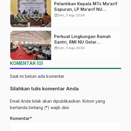
Pelantikan Kepala MTs Ma’arif
Sapuran, LP Ma’arif NU
Wonosobo Tekankan Lima
calendar_month
Sen, 3 Agu 2026
Amanah Kepemimpinan
Nahdliyah
Perkuat Lingkungan Ramah
Santri, RMI NU Gelar
‘Sambang Pesantren’ di Pati
calendar_month
Sen, 3 Agu 2026
KOMENTAR (0)
Saat ini belum ada komentar
Silahkan tulis komentar Anda
Email Anda tidak akan dipublikasikan. Kolom yang
bertanda bintang (*) wajib diisi
Komentar*