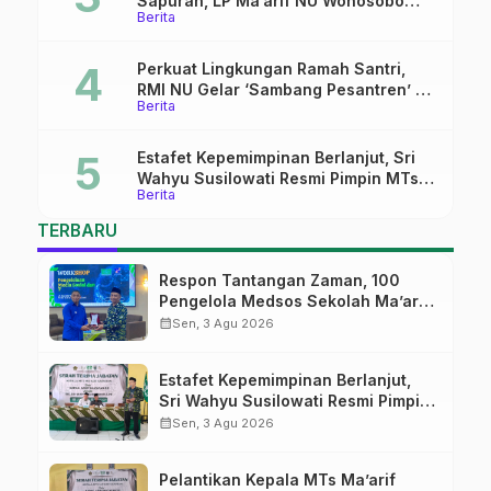
Sapuran, LP Ma’arif NU Wonosobo
Berita
Tekankan Lima Amanah
Kepemimpinan Nahdliyah
Perkuat Lingkungan Ramah Santri,
RMI NU Gelar ‘Sambang Pesantren’ di
Berita
Pati
Estafet Kepemimpinan Berlanjut, Sri
Wahyu Susilowati Resmi Pimpin MTs
Berita
Ma’arif Sapuran
TERBARU
Respon Tantangan Zaman, 100
Pengelola Medsos Sekolah Ma’arif
Pekalongan Ikuti Pelatihan Literasi
calendar_month
Sen, 3 Agu 2026
Digital
Estafet Kepemimpinan Berlanjut,
Sri Wahyu Susilowati Resmi Pimpin
MTs Ma’arif Sapuran
calendar_month
Sen, 3 Agu 2026
Pelantikan Kepala MTs Ma’arif