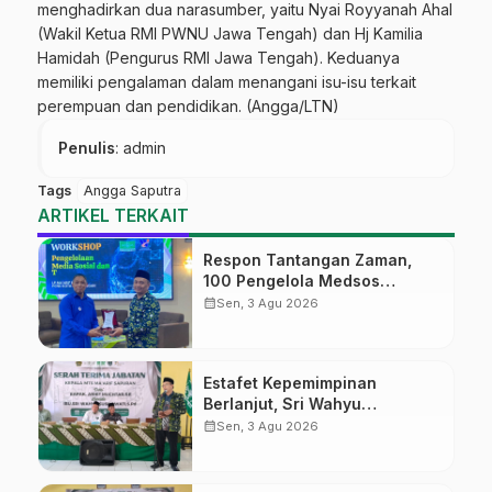
menghadirkan dua narasumber, yaitu Nyai Royyanah Ahal
(Wakil Ketua RMI PWNU Jawa Tengah) dan Hj Kamilia
Hamidah (Pengurus RMI Jawa Tengah). Keduanya
memiliki pengalaman dalam menangani isu-isu terkait
perempuan dan pendidikan. (Angga/LTN)
Penulis
: admin
Tags
Angga Saputra
ARTIKEL TERKAIT
Respon Tantangan Zaman,
100 Pengelola Medsos
Sekolah Ma’arif Pekalongan
calendar_month
Sen, 3 Agu 2026
Ikuti Pelatihan Literasi Digital
Estafet Kepemimpinan
Berlanjut, Sri Wahyu
Susilowati Resmi Pimpin MTs
calendar_month
Sen, 3 Agu 2026
Ma’arif Sapuran