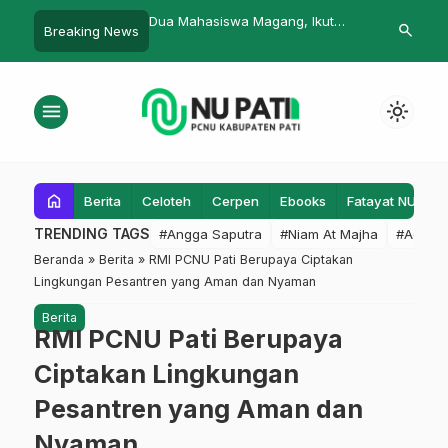
lindungan Korban
Dua Mahasiswa Magang, Ikut
Santri sekal
search
Breaking News
aan Asusila, PCNU Pati
dalam Pendistribusian Kotak Koin
Panggungroy
LPSK
NU
Menjadi Kor
menu
light_mode
home
Berita
Celoteh
Cerpen
Ebooks
Fatayat NU
F
TRENDING TAGS
#Angga Saputra
#Niam At Majha
#Admin
Beranda
»
Berita
»
RMI PCNU Pati Berupaya Ciptakan
Lingkungan Pesantren yang Aman dan Nyaman
Berita
RMI PCNU Pati Berupaya
Ciptakan Lingkungan
Pesantren yang Aman dan
Nyaman