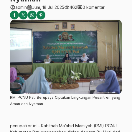
account_circle
calendar_month
visibility
comment
admin
Jum, 18 Jul 2025
462
0 komentar
RMI PCNU Pati Berupaya Ciptakan Lingkungan Pesantren yang
Aman dan Nyaman
pcnupati.or id – Rabithah Ma’ahid Islamiyah (RMI) PCNU