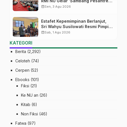
RMI NU Gelar ‘Sambang Pesantren’
di Pati
calendar_month
Sen, 3 Agu 2026
Estafet Kepemimpinan Berlanjut,
Sri Wahyu Susilowati Resmi Pimpin
MTs Ma’arif Sapuran
calendar_month
Sab, 1 Agu 2026
KATEGORI
Berita
(2,292)
Celoteh
(74)
Cerpen
(52)
Ebooks
(101)
Fiksi
(21)
Ke NU an
(26)
Kitab
(6)
Non Fiksi
(46)
Fatwa
(97)