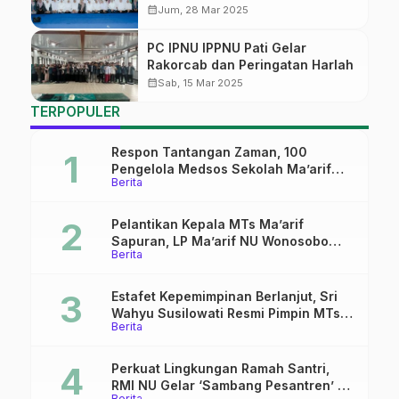
Jam’iyyah Mudarosah
calendar_month
Jum, 28 Mar 2025
PC IPNU IPPNU Pati Gelar
Rakorcab dan Peringatan Harlah
calendar_month
Sab, 15 Mar 2025
TERPOPULER
Respon Tantangan Zaman, 100
Pengelola Medsos Sekolah Ma’arif
Berita
Pekalongan Ikuti Pelatihan Literasi
Digital
Pelantikan Kepala MTs Ma’arif
Sapuran, LP Ma’arif NU Wonosobo
Berita
Tekankan Lima Amanah
Kepemimpinan Nahdliyah
Estafet Kepemimpinan Berlanjut, Sri
Wahyu Susilowati Resmi Pimpin MTs
Berita
Ma’arif Sapuran
Perkuat Lingkungan Ramah Santri,
RMI NU Gelar ‘Sambang Pesantren’ di
Berita