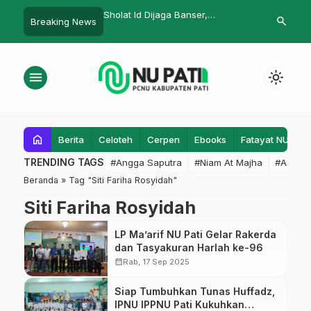
misi PC IPNU-IPPNU
Sholat Id Dijaga Banser,
Mengembang
search
Breaking News
cara Virtual
Masyarakat Apresiasi Positif
Demokratis d
Keluarga
menu
light_mode
home
Berita
Celoteh
Cerpen
Ebooks
Fatayat NU
F
TRENDING TAGS
#Angga Saputra
#Niam At Majha
#Admin
Beranda
»
Tag "Siti Fariha Rosyidah"
Siti Fariha Rosyidah
LP Ma’arif NU Pati Gelar Rakerda
dan Tasyakuran Harlah ke-96
calendar_month
Rab, 17 Sep 2025
Siap Tumbuhkan Tunas Huffadz,
IPNU IPPNU Pati Kukuhkan