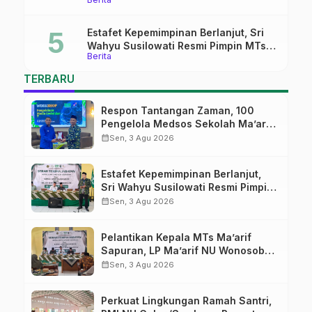
Pati
Estafet Kepemimpinan Berlanjut, Sri
Wahyu Susilowati Resmi Pimpin MTs
Berita
Ma’arif Sapuran
TERBARU
Respon Tantangan Zaman, 100
Pengelola Medsos Sekolah Ma’arif
Pekalongan Ikuti Pelatihan Literasi
calendar_month
Sen, 3 Agu 2026
Digital
Estafet Kepemimpinan Berlanjut,
Sri Wahyu Susilowati Resmi Pimpin
MTs Ma’arif Sapuran
calendar_month
Sen, 3 Agu 2026
Pelantikan Kepala MTs Ma’arif
Sapuran, LP Ma’arif NU Wonosobo
Tekankan Lima Amanah
calendar_month
Sen, 3 Agu 2026
Kepemimpinan Nahdliyah
Perkuat Lingkungan Ramah Santri,