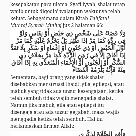
kesepakatan para ulama’ Syafi’iyyah, shalat tetap
wajib untuk diqodlo’ walaupun waktunya telah
keluar. Sebagaimana dalam Kitab
Tuhfatul
Muhtaj Syarah Minhaj
juz 2 halaman 66:
وَلَا قَضَاءَ عَلَى شَخْصٍ ذِي حَيْضٍ
أَوْ نِفَاسٍ وَلَوْ
فِي رِدَّةٍ كَمَا مَرَّ إذَا طَهُرَ بَلْ يَحْرُمُ عَلَيْهِ كَمَا مَرَّ
أَوَّلَ الْحَيْضِ أَوْ ذِي جُنُونٍ أَوْ إغْمَاءٍ أَوْ سُكْرٍ بِلَا تَعَدٍّ
إذَا أَفَاقَ إلَّا فِي زَمَنِ الرِّدَّةِ كَمَا مَرَّ بِخِلَافِ ذِي
السُّكْرِ أَوْ الْجُنُونِ أَوْ الْإِغْمَاءِ الْمُتَعَدِّي بِهِ إذَا أَفَاقَ
مِنْهُ فَإِنَّهُ يَلْزَمُهُ الْقَضَاءُ
Sementara, bagi orang yang tidak shalat
disebabkan menstruasi (haid), gila, epilepsi, atau
mabuk yang tidak ada unsur kesengajaan, ketika
telah sembuh tidak wajib mengqadla shalat.
Namun jika mabuk, gila atau epilepsi itu
disengaja atau ada unsur gegabah, maka wajib
mengqadla ketika telah sembuh. Hal ini
berlandaskan firman Allah:
وَأَقِمِ الصَّلَاةَ لِذِكْرِي