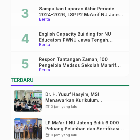
Sampaikan Laporan Akhir Periode
2024–2026, LSP P2 Ma’arif NU Jateng
Berita
Mantapkan Sinergi Link and Match
English Capacity Building for NU
Educators PWNU Jawa Tengah
Berita
Batch#4; Membuka Jalan Menuju
Masa Depan
Respon Tantangan Zaman, 100
Pengelola Medsos Sekolah Ma’arif
Berita
Pekalongan Ikuti Pelatihan Literasi
Digital
TERBARU
Dr. H. Yusuf Hasyim, MSI
Menawarkan Kurikulum
Diversifikasi, Harapan Baru dalam
calendar_month
10 jam yang lalu
dunia pendidikan
LP Ma’arif NU Jateng Bidik 6.000
Peluang Pelatihan dan Sertifikasi
bagi Lulusan SMK
calendar_month
10 jam yang lalu