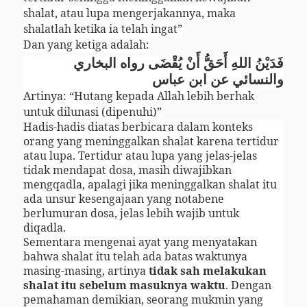
shalat, atau lupa mengerjakannya, maka
shalatlah ketika ia telah ingat”
Dan yang ketiga adalah:
فَدَيْنُ اللهِ أَحَقُّ أَنْ يُقْضَى رواه البخاري
والنسائي عن ابن عباس
Artinya: “Hutang kepada Allah lebih berhak
untuk dilunasi (dipenuhi)”
Hadis-hadis diatas berbicara dalam konteks
orang yang meninggalkan shalat karena tertidur
atau lupa. Tertidur atau lupa yang jelas-jelas
tidak mendapat dosa, masih diwajibkan
mengqadla, apalagi jika meninggalkan shalat itu
ada unsur kesengajaan yang notabene
berlumuran dosa, jelas lebih wajib untuk
diqadla.
Sementara mengenai ayat yang menyatakan
bahwa shalat itu telah ada batas waktunya
masing-masing, artinya
tidak sah melakukan
shalat itu sebelum masuknya waktu
. Dengan
pemahaman demikian, seorang mukmin yang