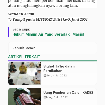
peluang atau memperbolehkan merusak barang
atau menghilangkan nyawa orang lain.
Wallahu A’lam
*) Tampil pada MISYKAT Edisi ke-5, Juni 2004
Baca juga:
Hukum Minum Air Yang Berada di Masjid
Penulis
: admin
ARTIKEL TERKAIT
Sighot Ta’liq dalam
Pernikahan
calendar_month
Sen, 4 Jul 2022
Uang Pemberian Calon KADES
calendar_month
Ming, 3 Jul 2022