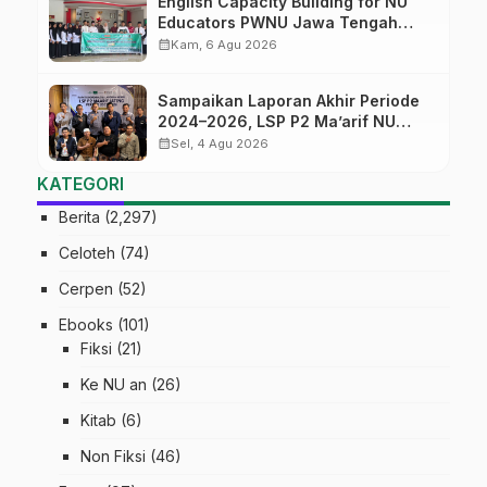
English Capacity Building for NU
Educators PWNU Jawa Tengah
Batch#4; Membuka Jalan Menuju
calendar_month
Kam, 6 Agu 2026
Masa Depan
Sampaikan Laporan Akhir Periode
2024–2026, LSP P2 Ma’arif NU
Jateng Mantapkan Sinergi Link and
calendar_month
Sel, 4 Agu 2026
Match
KATEGORI
Berita
(2,297)
Celoteh
(74)
Cerpen
(52)
Ebooks
(101)
Fiksi
(21)
Ke NU an
(26)
Kitab
(6)
Non Fiksi
(46)