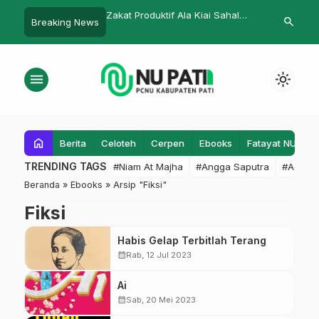
cara 17-an di Pati, Ini
Zakat Produktif Ala Kiai Sahal
Langkah Nyat
search
Breaking News
 Yasin
Didiskusikan
yang Berdaya
MKKS SMK Ma
menu
light_mode
home
Berita
Celoteh
Cerpen
Ebooks
Fatayat NU
F
TRENDING TAGS
#Niam At Majha
#Angga Saputra
#Admin
Beranda
»
Ebooks
»
Arsip "Fiksi"
Fiksi
Habis Gelap Terbitlah Terang
calendar_month
Rab, 12 Jul 2023
Ai
calendar_month
Sab, 20 Mei 2023