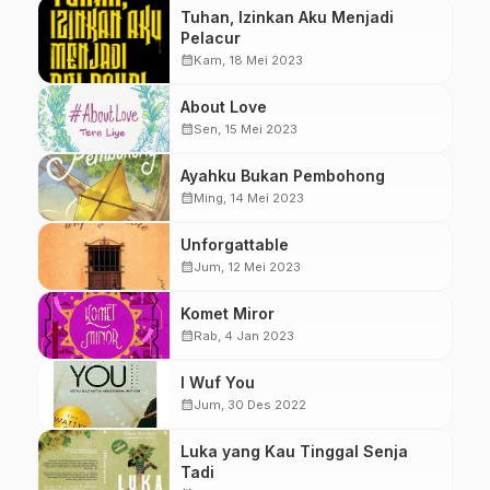
Tuhan, Izinkan Aku Menjadi
Pelacur
calendar_month
Kam, 18 Mei 2023
About Love
calendar_month
Sen, 15 Mei 2023
Ayahku Bukan Pembohong
calendar_month
Ming, 14 Mei 2023
Unforgattable
calendar_month
Jum, 12 Mei 2023
Komet Miror
calendar_month
Rab, 4 Jan 2023
I Wuf You
calendar_month
Jum, 30 Des 2022
Luka yang Kau Tinggal Senja
Tadi