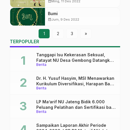
calendar_month
Ming, 11 Des 2022
Bumi
calendar_month
Jum, 9 Des 2022
1
2
3
»
TERPOPULER
Tanggapi Isu Kekerasan Seksual,
Fatayat NU Desa Gembong Datangkan
Berita
Aktifis HAM
Dr. H. Yusuf Hasyim, MSI Menawarkan
Kurikulum Diversifikasi, Harapan Baru
Berita
dalam dunia pendidikan
LP Ma’arif NU Jateng Bidik 6.000
Peluang Pelatihan dan Sertifikasi bagi
Berita
Lulusan SMK
Sampaikan Laporan Akhir Periode