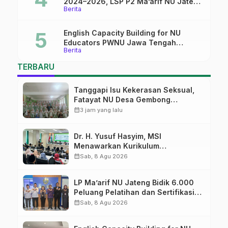
2024–2026, LSP P2 Ma’arif NU Jateng
Berita
Mantapkan Sinergi Link and Match
English Capacity Building for NU
Educators PWNU Jawa Tengah
Berita
Batch#4; Membuka Jalan Menuju
Masa Depan
TERBARU
Tanggapi Isu Kekerasan Seksual,
Fatayat NU Desa Gembong
Datangkan Aktifis HAM
calendar_month
3 jam yang lalu
Dr. H. Yusuf Hasyim, MSI
Menawarkan Kurikulum
Diversifikasi, Harapan Baru dalam
calendar_month
Sab, 8 Agu 2026
dunia pendidikan
LP Ma’arif NU Jateng Bidik 6.000
Peluang Pelatihan dan Sertifikasi
bagi Lulusan SMK
calendar_month
Sab, 8 Agu 2026