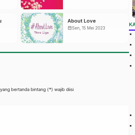
u
About Love
K
calendar_month
Sen, 15 Mei 2023
yang bertanda bintang (*) wajib diisi