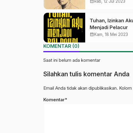
calendar_month
Rab, 12 Jul 2023
Tuhan, Izinkan Ak
Menjadi Pelacur
calendar_month
Kam, 18 Mei 2023
KOMENTAR (0)
Saat ini belum ada komentar
Silahkan tulis komentar Anda
Email Anda tidak akan dipublikasikan. Kolom 
Komentar*