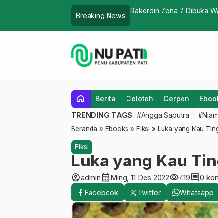
Rakerdin Zona 7 Dibuka Wa
Breaking News
home
Berita
Celoteh
Cerpen
Eboo
TRENDING TAGS
#Angga Saputra
#Niam
Beranda
»
Ebooks
»
Fiksi
»
Luka yang Kau Ting
Fiksi
Luka yang Kau Tin
account_circle
calendar_month
visibility
comment
admin
Ming, 11 Des 2022
419
0 ko
Facebook
Twitter
Whatsapp