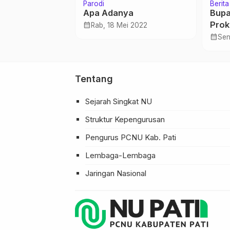
Berita
Laziz NU
Berita
aan Keren
Lazisnu – Zawa Ipmafa
Lazi
Kembali Bekerjasama
Fata
Komp
calendar_month
calendar_month
gu 2023
Rab, 17 Nov 2021
Jum
…
Tentang
Sejarah Singkat NU
Struktur Kepengurusan
Pengurus PCNU Kab. Pati
Lembaga-Lembaga
Jaringan Nasional