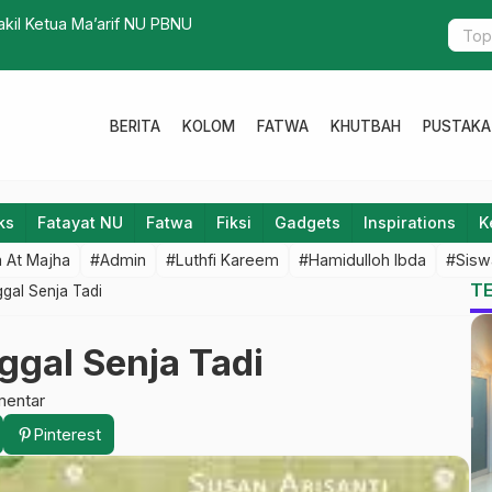
kil Ketua Ma’arif NU PBNU
Ramadan: S
BERITA
KOLOM
FATWA
KHUTBAH
PUSTAKA
ks
Fatayat NU
Fatwa
Fiksi
Gadgets
Inspirations
K
 At Majha
#Admin
#Luthfi Kareem
#Hamidulloh Ibda
#Sisw
T
gal Senja Tadi
ggal Senja Tadi
mentar
Pinterest