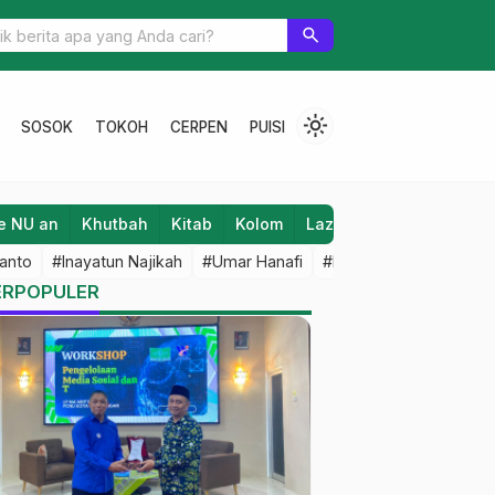
aatnya Pindah Rumah
search
light_mode
SOSOK
TOKOH
CERPEN
PUISI
e NU an
Khutbah
Kitab
Kolom
Laziz NU
Lifestyle
anto
#Inayatun Najikah
#Umar Hanafi
#M Iqbal Dawami
#An
ERPOPULER