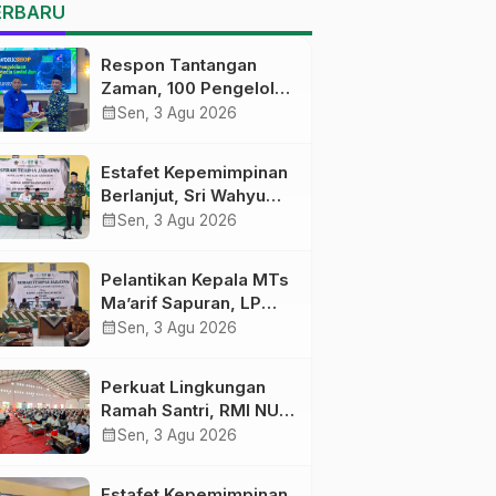
MTs Ma’arif Sapuran
ERBARU
Respon Tantangan
Zaman, 100 Pengelola
Medsos Sekolah
calendar_month
Sen, 3 Agu 2026
Ma’arif Pekalongan
Ikuti Pelatihan Literasi
Estafet Kepemimpinan
Digital
Berlanjut, Sri Wahyu
Susilowati Resmi
calendar_month
Sen, 3 Agu 2026
Pimpin MTs Ma’arif
Sapuran
Pelantikan Kepala MTs
Ma’arif Sapuran, LP
Ma’arif NU Wonosobo
calendar_month
Sen, 3 Agu 2026
Tekankan Lima
Amanah
Perkuat Lingkungan
Kepemimpinan
Ramah Santri, RMI NU
Nahdliyah
Gelar ‘Sambang
calendar_month
Sen, 3 Agu 2026
Pesantren’ di Pati
Estafet Kepemimpinan