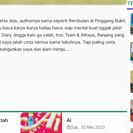
T
afas dulu..authornya sama seperti Rembulan di Pinggang Bukit,
 baca karya-karya beliau harus siap mental buat nggak jatuh
Diary Jingga kalo ga salah, trus Tsani & Athaya, Ranjang yang
t saya jatuh cinta semua sama tokohnya. Tapi paling cinta
bangunkan saya dari alam mimpi…. :
tlah
Ai
calendar_month
Sab, 20 Mei 2023