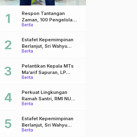
Respon Tantangan
Zaman, 100 Pengelola
Berita
Medsos Sekolah Ma’arif
Pekalongan Ikuti
Pelatihan Literasi Digital
Estafet Kepemimpinan
Berlanjut, Sri Wahyu
Berita
Susilowati Resmi Pimpin
MTs Ma’arif Sapuran
Pelantikan Kepala MTs
Ma’arif Sapuran, LP
Berita
Ma’arif NU Wonosobo
Tekankan Lima Amanah
Kepemimpinan Nahdliyah
Perkuat Lingkungan
Ramah Santri, RMI NU
Berita
Gelar ‘Sambang
Pesantren’ di Pati
Estafet Kepemimpinan
Berlanjut, Sri Wahyu
Berita
Susilowati Resmi Pimpin