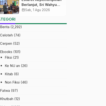
Berlanjut, Sri Wahyu
Susilowati Resmi
calendar_month
Sab, 1 Agu 2026
Pimpin MTs Ma’arif
ATEGORI
Sapuran
Berita
(2,292)
Celoteh
(74)
Cerpen
(52)
Ebooks
(101)
Fiksi
(21)
Ke NU an
(26)
Kitab
(6)
Non Fiksi
(46)
Fatwa
(97)
Khutbah
(12)