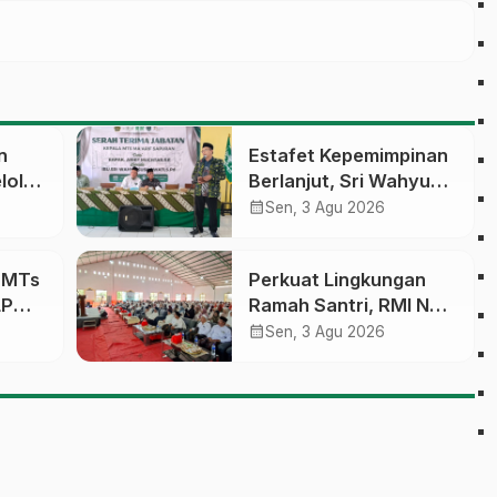
n
Estafet Kepemimpinan
lola
Berlanjut, Sri Wahyu
Susilowati Resmi
calendar_month
Sen, 3 Agu 2026
an
Pimpin MTs Ma’arif
erasi
Sapuran
a MTs
Perkuat Lingkungan
LP
Ramah Santri, RMI NU
sobo
Gelar ‘Sambang
calendar_month
Sen, 3 Agu 2026
Pesantren’ di Pati
pinan