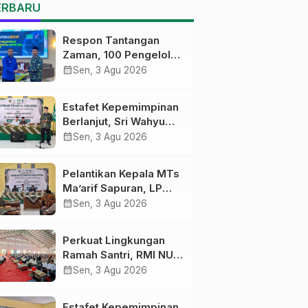
MTs Ma’arif Sapuran
ERBARU
Respon Tantangan
Zaman, 100 Pengelola
Medsos Sekolah
calendar_month
Sen, 3 Agu 2026
Ma’arif Pekalongan
Ikuti Pelatihan Literasi
Estafet Kepemimpinan
Digital
Berlanjut, Sri Wahyu
Susilowati Resmi
calendar_month
Sen, 3 Agu 2026
Pimpin MTs Ma’arif
Sapuran
Pelantikan Kepala MTs
Ma’arif Sapuran, LP
Ma’arif NU Wonosobo
calendar_month
Sen, 3 Agu 2026
Tekankan Lima
Amanah
Perkuat Lingkungan
Kepemimpinan
Ramah Santri, RMI NU
Nahdliyah
Gelar ‘Sambang
calendar_month
Sen, 3 Agu 2026
Pesantren’ di Pati
Estafet Kepemimpinan