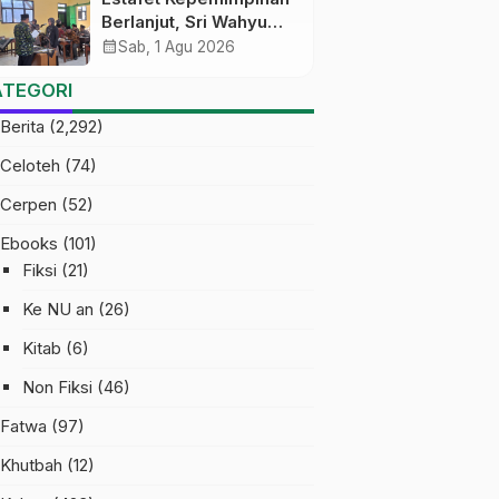
Berlanjut, Sri Wahyu
Susilowati Resmi
calendar_month
Sab, 1 Agu 2026
Pimpin MTs Ma’arif
ATEGORI
Sapuran
Berita
(2,292)
Celoteh
(74)
Cerpen
(52)
Ebooks
(101)
Fiksi
(21)
Ke NU an
(26)
Kitab
(6)
Non Fiksi
(46)
Fatwa
(97)
Khutbah
(12)