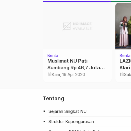
Berita
Berita
Ansor Minta
Muslimat NU Pati
LAZ
un ke Desa-
Sumbang Rp 46,7 Juta
Klar
untuk Panti Asuhan
Tida
calendar_month
calendar_month
i 2025
Kam, 16 Apr 2020
Sab
Onli
Tentang
Sejarah Singkat NU
Struktur Kepengurusan