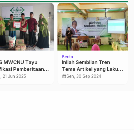
Berita
IS MWCNU Tayu
Inilah Sembilan Tren
ifikasi Pemberitaan
Tema Artikel yang Laku
k Akurat di Media
di Jurnal Scopus
calendar_month
, 21 Jun 2025
Sen, 30 Sep 2024
ne