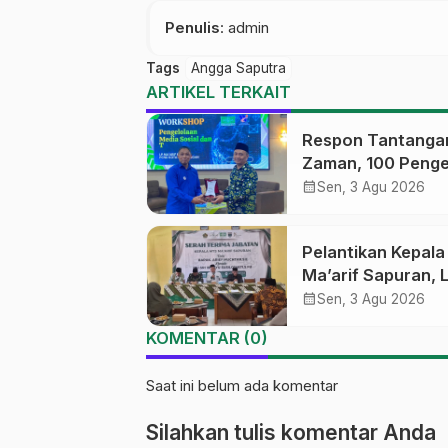
Penulis
: admin
Tags
Angga Saputra
ARTIKEL TERKAIT
Respon Tantanga
Zaman, 100 Penge
Medsos Sekolah
calendar_month
Sen, 3 Agu 2026
Ma’arif Pekalong
Ikuti Pelatihan Lit
Pelantikan Kepal
Digital
Ma’arif Sapuran, 
Ma’arif NU Wono
calendar_month
Sen, 3 Agu 2026
Tekankan Lima
KOMENTAR (0)
Amanah Kepemim
Nahdliyah
Saat ini belum ada komentar
Silahkan tulis komentar Anda