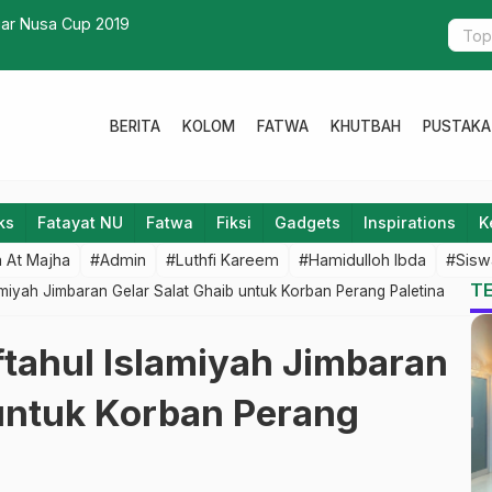
KN Tempura Adakan Sanggar Alam Tempur
BERITA
KOLOM
FATWA
KHUTBAH
PUSTAKA
ks
Fatayat NU
Fatwa
Fiksi
Gadgets
Inspirations
K
 At Majha
#Admin
#Luthfi Kareem
#Hamidulloh Ibda
#Sisw
T
amiyah Jimbaran Gelar Salat Ghaib untuk Korban Perang Paletina
ftahul Islamiyah Jimbaran
 untuk Korban Perang