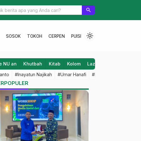
‎Rektor INISNU Launching Tax Center INISNU
search
light_mode
SOSOK
TOKOH
CERPEN
PUISI
e NU an
Khutbah
Kitab
Kolom
Laziz NU
Lifestyle
anto
#Inayatun Najikah
#Umar Hanafi
#M Iqbal Dawami
#An
ERPOPULER