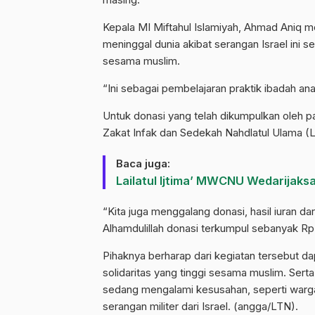
Kepala MI Miftahul Islamiyah, Ahmad Aniq m
meninggal dunia akibat serangan Israel ini 
sesama muslim.
“Ini sebagai pembelajaran praktik ibadah anak
Untuk donasi yang telah dikumpulkan oleh pa
Zakat Infak dan Sedekah Nahdlatul Ulama (L
Baca juga:
Lailatul Ijtima’ MWCNU Wedarijaks
“Kita juga menggalang donasi, hasil iuran da
Alhamdulillah donasi terkumpul sebanyak Rp 8
Pihaknya berharap dari kegiatan tersebut da
solidaritas yang tinggi sesama muslim. Ser
sedang mengalami kesusahan, seperti warga
serangan militer dari Israel. (angga/LTN).