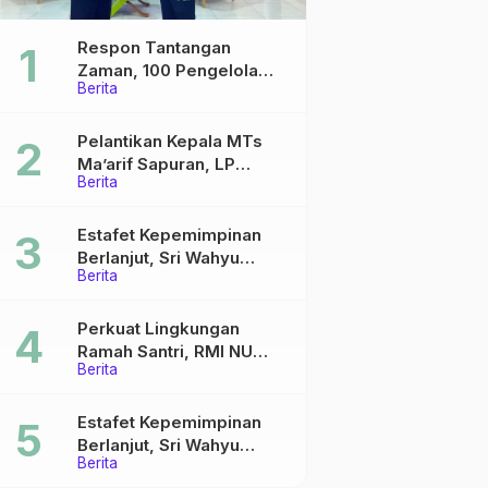
Respon Tantangan
Zaman, 100 Pengelola
Berita
Medsos Sekolah Ma’arif
Pekalongan Ikuti
Pelatihan Literasi Digital
Pelantikan Kepala MTs
Ma’arif Sapuran, LP
Berita
Ma’arif NU Wonosobo
Tekankan Lima Amanah
Kepemimpinan Nahdliyah
Estafet Kepemimpinan
Berlanjut, Sri Wahyu
Berita
Susilowati Resmi Pimpin
MTs Ma’arif Sapuran
Perkuat Lingkungan
Ramah Santri, RMI NU
Berita
Gelar ‘Sambang
Pesantren’ di Pati
Estafet Kepemimpinan
Berlanjut, Sri Wahyu
Berita
Susilowati Resmi Pimpin