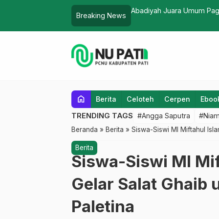
 Umum Pagar Nusa Cup 2019
K
Breaking News
home
Berita
Celoteh
Cerpen
Eboo
TRENDING TAGS
#Angga Saputra
#Niam
Beranda
»
Berita
»
Siswa-Siswi MI Miftahul Isl
Berita
Siswa-Siswi MI Mi
Gelar Salat Ghaib
Paletina