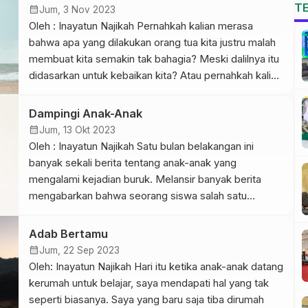
yang selalu tersematkan hanya untuk perempuan itu.
T
calendar_month
Jum, 3 Nov 2023
Ketika menyaksikan itu saya mengulas senyum.
Oleh : Inayatun Najikah Pernahkah kalian merasa
Sebab dilingkungan […]
bahwa apa yang dilakukan orang tua kita justru malah
membuat kita semakin tak bahagia? Meski dalilnya itu
didasarkan untuk kebaikan kita? Atau pernahkah kalian
merasa terbebani dengan permintaan-permintaan
orang tua karena menganggap kita sudah dewasa dan
Dampingi Anak-Anak
seharusnya bisa mengabulkan segala keinginan
calendar_month
Jum, 13 Okt 2023
tersebut? Salah satu yang menurut saya beban […]
Oleh : Inayatun Najikah Satu bulan belakangan ini
banyak sekali berita tentang anak-anak yang
mengalami kejadian buruk. Melansir banyak berita
mengabarkan bahwa seorang siswa salah satu
Madrasah Aliyah kota Demak membacok gurunya.
Sedangkan di Kabupaten Cilacap dua orang siswa
Adab Bertamu
SMP menjadi tersangka kasus penganiayaan kepada
calendar_month
Jum, 22 Sep 2023
sesama temannya sendiri yang sempat viral di jagat
Oleh: Inayatun Najikah Hari itu ketika anak-anak datang
maya. Dan […]
kerumah untuk belajar, saya mendapati hal yang tak
seperti biasanya. Saya yang baru saja tiba dirumah