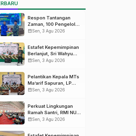
MTs Ma’arif Sapuran
ERBARU
Respon Tantangan
Zaman, 100 Pengelola
Medsos Sekolah
calendar_month
Sen, 3 Agu 2026
Ma’arif Pekalongan
Ikuti Pelatihan Literasi
Estafet Kepemimpinan
Digital
Berlanjut, Sri Wahyu
Susilowati Resmi
calendar_month
Sen, 3 Agu 2026
Pimpin MTs Ma’arif
Sapuran
Pelantikan Kepala MTs
Ma’arif Sapuran, LP
Ma’arif NU Wonosobo
calendar_month
Sen, 3 Agu 2026
Tekankan Lima
Amanah
Perkuat Lingkungan
Kepemimpinan
Ramah Santri, RMI NU
Nahdliyah
Gelar ‘Sambang
calendar_month
Sen, 3 Agu 2026
Pesantren’ di Pati
Estafet Kepemimpinan