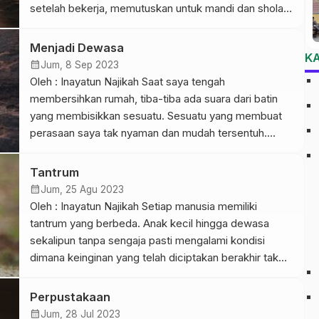
setelah bekerja, memutuskan untuk mandi dan sholat
terlebih dahulu sebelum diserbu oleh kedatangan
mereka. Saat itu saya tengah selesai melakukan
Menjadi Dewasa
K
ibadah sholat maghrib tiba-tiba ada yang memanggil
calendar_month
Jum, 8 Sep 2023
dari depan. Dalam batin […]
Oleh : Inayatun Najikah Saat saya tengah
membersihkan rumah, tiba-tiba ada suara dari batin
yang membisikkan sesuatu. Sesuatu yang membuat
perasaan saya tak nyaman dan mudah tersentuh.
Barangkali saya lah yang memang terlalu perasa atau
mengkhawatirkan sesuatu secara berlebih. Istilah
Tantrum
populer mengatakan bahwa manusia adalah makhluk
calendar_month
Jum, 25 Agu 2023
sosial. Dimana dalam menjalani kehidupan ini mereka
Oleh : Inayatun Najikah Setiap manusia memiliki
selalu membutuhkan […]
tantrum yang berbeda. Anak kecil hingga dewasa
sekalipun tanpa sengaja pasti mengalami kondisi
dimana keinginan yang telah diciptakan berakhir tak
sesuai harapan. Tantrum bisa berbeda bentuknya. Ada
yang marah-marah, menangis yang berlebih, atau
Perpustakaan
membanting barang. Tantrum tersebut bisa terjadi
calendar_month
Jum, 28 Jul 2023