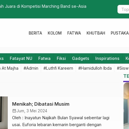
aih Juara di Kompetisi Marching Band se-Asia
Kios Kaffah
BERITA
KOLOM
FATWA
KHUTBAH
PUSTAKA
ks
Fatayat NU
Fatwa
Fiksi
Gadgets
Inspirations
K
 At Majha
#Admin
#Luthfi Kareem
#Hamidulloh Ibda
#Sisw
T
Menikah; Dibatasi Musim
calendar_month
Jum, 3 Mei 2024
Oleh : Inayatun Najikah Bulan Syawal sebentar lagi
usai. Euforia lebaran kemarin berganti dengan