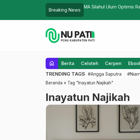
MA Silahul Ulum Optimis R
Breaking News
home
Berita
Celoteh
Cerpen
Eboo
TRENDING TAGS
#Angga Saputra
#Niam
Beranda
»
Tag "Inayatun Najikah"
Inayatun Najikah