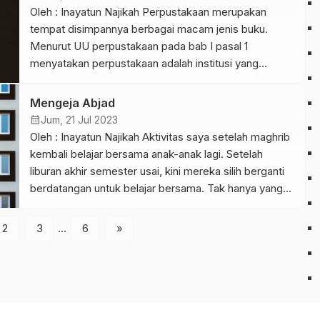
karena kurang pandainya kita mengontrol emosi. Saya
Oleh : Inayatun Najikah Perpustakaan merupakan
ada cerita […]
tempat disimpannya berbagai macam jenis buku.
Menurut UU perpustakaan pada bab I pasal 1
menyatakan perpustakaan adalah institusi yang
mengumpulkan pengetahuan tercetak dan terekam,
mengelolanya dengan cara khusus guna memenuhi
Mengeja Abjad
kebutuhan intelektualitas para penggunanya melalui
calendar_month
Jum, 21 Jul 2023
beragam cara interaksi pengetahuan. Namun siapa
Oleh : Inayatun Najikah Aktivitas saya setelah maghrib
sangka sih ternyata masih ada anak-anak yang tak […]
kembali belajar bersama anak-anak lagi. Setelah
liburan akhir semester usai, kini mereka silih berganti
berdatangan untuk belajar bersama. Tak hanya yang
telah rutin, kini bertambah satu anak. Baru saja ia
menginjak kelas 1 MI. Datang untuk belajar
2
3
…
6
»
mengerjakan tugas-tugas dan soal-soal dalam buku
pelajaran. Saya kira awalnya […]