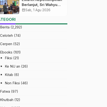
Berlanjut, Sri Wahyu
Susilowati Resmi
calendar_month
Sab, 1 Agu 2026
Pimpin MTs Ma’arif
ATEGORI
Sapuran
Berita
(2,292)
Celoteh
(74)
Cerpen
(52)
Ebooks
(101)
Fiksi
(21)
Ke NU an
(26)
Kitab
(6)
Non Fiksi
(46)
Fatwa
(97)
Khutbah
(12)