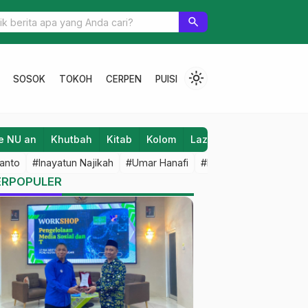
, Pusatnya Perlengkapan Haji dan Oleh-Oleh Khas Pati
search
light_mode
SOSOK
TOKOH
CERPEN
PUISI
e NU an
Khutbah
Kitab
Kolom
Laziz NU
Lifestyle
anto
#Inayatun Najikah
#Umar Hanafi
#M Iqbal Dawami
#An
ERPOPULER