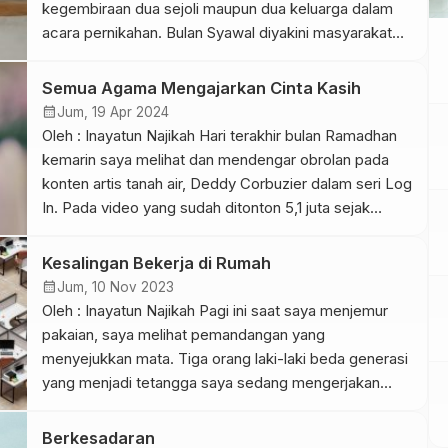
kegembiraan dua sejoli maupun dua keluarga dalam
acara pernikahan. Bulan Syawal diyakini masyarakat
Jawa sebagai bulan baik untuk menunaikan sebuah
hajat. Salah satunya pernikahan. Menikah di bulan
Semua Agama Mengajarkan Cinta Kasih
Syawal diyakini akan mendatangkan keberkahan dan
calendar_month
Jum, 19 Apr 2024
senantiasa dilimpahi kebahagiaan. Maka tak heran
Oleh : Inayatun Najikah Hari terakhir bulan Ramadhan
terhitung mulai […]
kemarin saya melihat dan mendengar obrolan pada
konten artis tanah air, Deddy Corbuzier dalam seri Log
In. Pada video yang sudah ditonton 5,1 juta sejak
peluncurannya tersebut, mendatangkan bintang tamu
spesial. Seorang pemuka 6 agama berkumpul dan
Kesalingan Bekerja di Rumah
berdialog bersama soal toleransi, Indonesia, dan
calendar_month
Jum, 10 Nov 2023
segalanya dalam sudut pandang […]
Oleh : Inayatun Najikah Pagi ini saat saya menjemur
pakaian, saya melihat pemandangan yang
menyejukkan mata. Tiga orang laki-laki beda generasi
yang menjadi tetangga saya sedang mengerjakan
pekerjaan rumah. Ada yang menyapu dan mengepel.
Mereka terlihat begitu enjoy mengerjakan pekerjaan
Berkesadaran