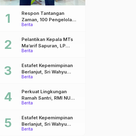
Respon Tantangan
Zaman, 100 Pengelola
Berita
Medsos Sekolah Ma’arif
Pekalongan Ikuti
Pelatihan Literasi Digital
Pelantikan Kepala MTs
Ma’arif Sapuran, LP
Berita
Ma’arif NU Wonosobo
Tekankan Lima Amanah
Kepemimpinan Nahdliyah
Estafet Kepemimpinan
Berlanjut, Sri Wahyu
Berita
Susilowati Resmi Pimpin
MTs Ma’arif Sapuran
Perkuat Lingkungan
Ramah Santri, RMI NU
Berita
Gelar ‘Sambang
Pesantren’ di Pati
Estafet Kepemimpinan
Berlanjut, Sri Wahyu
Berita
Susilowati Resmi Pimpin