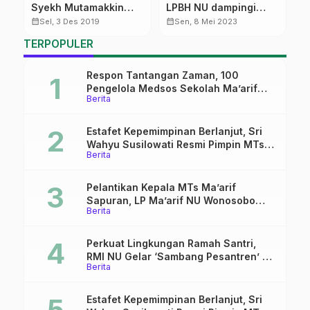
Syekh Mutamakkin
LPBH NU dampingi
L
Tancapkan 8000 Bibit
Korban Penganiayaan
I
calendar_month
calendar_month
calendar_month
Sel, 3 Des 2019
Sen, 8 Mei 2023
ga
Mangrove
TERPOPULER
Respon Tantangan Zaman, 100
Pengelola Medsos Sekolah Ma’arif
Berita
Pekalongan Ikuti Pelatihan Literasi
Digital
Estafet Kepemimpinan Berlanjut, Sri
Wahyu Susilowati Resmi Pimpin MTs
Berita
Ma’arif Sapuran
Pelantikan Kepala MTs Ma’arif
Sapuran, LP Ma’arif NU Wonosobo
Berita
Tekankan Lima Amanah
Kepemimpinan Nahdliyah
Perkuat Lingkungan Ramah Santri,
RMI NU Gelar ‘Sambang Pesantren’ di
Berita
Pati
Estafet Kepemimpinan Berlanjut, Sri