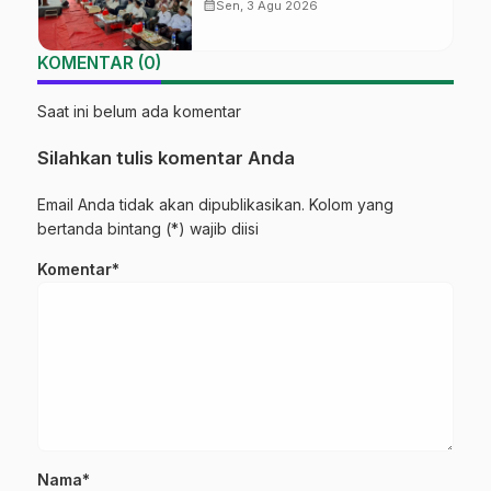
‘Sambang Pesantren’ di Pati
calendar_month
Sen, 3 Agu 2026
KOMENTAR (0)
Saat ini belum ada komentar
Silahkan tulis komentar Anda
Email Anda tidak akan dipublikasikan. Kolom yang
bertanda bintang (*) wajib diisi
Komentar*
Nama*