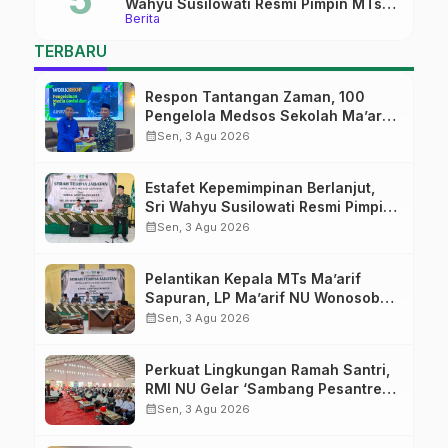
Wahyu Susilowati Resmi Pimpin MTs
Berita
Ma’arif Sapuran
TERBARU
Respon Tantangan Zaman, 100
Pengelola Medsos Sekolah Ma’arif
Pekalongan Ikuti Pelatihan Literasi
calendar_month
Sen, 3 Agu 2026
Digital
Estafet Kepemimpinan Berlanjut,
Sri Wahyu Susilowati Resmi Pimpin
MTs Ma’arif Sapuran
calendar_month
Sen, 3 Agu 2026
Pelantikan Kepala MTs Ma’arif
Sapuran, LP Ma’arif NU Wonosobo
Tekankan Lima Amanah
calendar_month
Sen, 3 Agu 2026
Kepemimpinan Nahdliyah
Perkuat Lingkungan Ramah Santri,
RMI NU Gelar ‘Sambang Pesantren’
di Pati
calendar_month
Sen, 3 Agu 2026