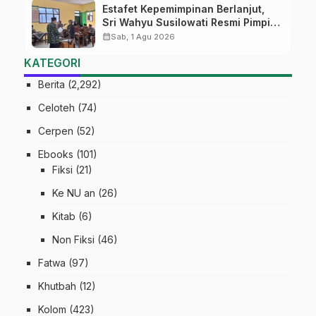
Estafet Kepemimpinan Berlanjut,
Sri Wahyu Susilowati Resmi Pimpin
MTs Ma’arif Sapuran
calendar_month
Sab, 1 Agu 2026
KATEGORI
Berita
(2,292)
Celoteh
(74)
Cerpen
(52)
Ebooks
(101)
Fiksi
(21)
Ke NU an
(26)
Kitab
(6)
Non Fiksi
(46)
Fatwa
(97)
Khutbah
(12)
Kolom
(423)