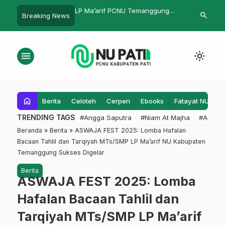
Ma’arif PCNU Temanggung
Pemindahan Kuburan Karena Ada
Puisi 
search
Breaking News
ar Sosialisasi PIP Aspirasi
Proyek Pelebaran Jalan
menu
light_mode
home
Berita
Celoteh
Cerpen
Ebooks
Fatayat NU
F
TRENDING TAGS
#Angga Saputra
#Niam At Majha
#Admin
Beranda
»
Berita
»
ASWAJA FEST 2025: Lomba Hafalan
Bacaan Tahlil dan Tarqiyah MTs/SMP LP Ma’arif NU Kabupaten
Temanggung Sukses Digelar
Berita
ASWAJA FEST 2025: Lomba
Hafalan Bacaan Tahlil dan
Tarqiyah MTs/SMP LP Ma’arif