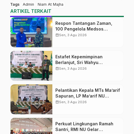
Tags
Admin
Niam At Majha
ARTIKEL TERKAIT
Respon Tantangan Zaman,
100 Pengelola Medsos
Sekolah Ma’arif Pekalongan
calendar_month
Sen, 3 Agu 2026
Ikuti Pelatihan Literasi Digital
Estafet Kepemimpinan
Berlanjut, Sri Wahyu
Susilowati Resmi Pimpin MTs
calendar_month
Sen, 3 Agu 2026
Ma’arif Sapuran
Pelantikan Kepala MTs Ma’arif
Sapuran, LP Ma’arif NU
Wonosobo Tekankan Lima
calendar_month
Sen, 3 Agu 2026
Amanah Kepemimpinan
Nahdliyah
Perkuat Lingkungan Ramah
Santri, RMI NU Gelar