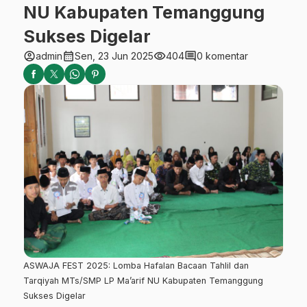
NU Kabupaten Temanggung
Sukses Digelar
account_circle
calendar_month
visibility
comment
admin
Sen, 23 Jun 2025
404
0 komentar
ASWAJA FEST 2025: Lomba Hafalan Bacaan Tahlil dan
Tarqiyah MTs/SMP LP Ma’arif NU Kabupaten Temanggung
Sukses Digelar