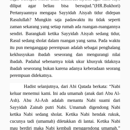
dilipat agar beliau bisa bersujud.”(HR.Bukhori)
Pertanyaannya mengapa Sayyidah Aisyah tidur didepan
Rasulullah?
Mungkin saja padawaktu itu
tidak seperti
zaman sekarang yang setiap rumah ada ruangan-ruangannya
sendiri. Barangkali ketika Sayyidah Aisyah sedang tidur,
Rasul sedang sholat dalam ruangan yang sama. Pada waktu
itu pun menganggap perempuan adalah sebagai penghalang
kekhusyukan ibadah seseorang dan mengurangi nilai
ibadah. Padahal sebenarnya tolak ukur khusyuk tidaknya
ibadah seseorang bukan karena adanya keberadaan seorang
perempuan didekatnya.
Hadist selanjutnya, dari Abi Qatada berkata: “Nabi
keluar menemui kami. Ini ada umamah (anak dari Abu Al-
Ash). Abu Al-Ash adalah menantu Nabi suami dari
Sayyidah Zainab putri Nabi. Umamah digendong Nabi
ketika Nabi sedang sholat. Ketika Nabi hendak rukuk,
cucunya tadi (umamah) diletakkan di lantai. Ketika Nabi
mau berdiri maka Nabi kembali menggendong umamah.”