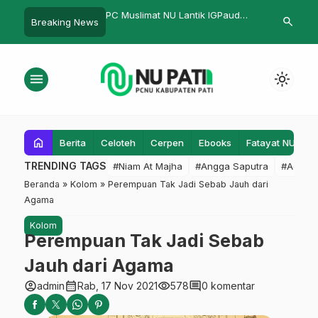
at NU Lantik IGPaud
Teater Suryopati IPMAFA Pati
Lailatul Ijti
search
Breaking News
…
Q
Gelar Pertunjukan Bertema
Pelantikan P
‘Nampi’
menu
light_mode
home
Berita
Celoteh
Cerpen
Ebooks
Fatayat NU
F
TRENDING TAGS
#Niam At Majha
#Angga Saputra
#Admin
Beranda
»
Kolom
»
Perempuan Tak Jadi Sebab Jauh dari
Agama
Kolom
Perempuan Tak Jadi Sebab
Jauh dari Agama
account_circle
calendar_month
visibility
comment
admin
Rab, 17 Nov 2021
578
0 komentar