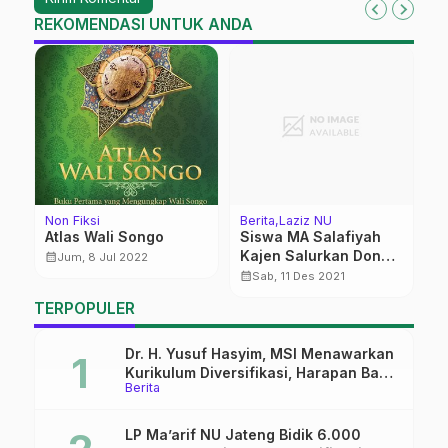
REKOMENDASI UNTUK ANDA
Non Fiksi
Berita
Laziz NU
K
Atlas Wali Songo
Siswa MA Salafiyah
I
Kajen Salurkan Donasi
M
calendar_month
Jum, 8 Jul 2022
untuk Korban Semeru
calendar_month
calendar_month
Sab, 11 Des 2021
Via LAZISNU
TERPOPULER
Dr. H. Yusuf Hasyim, MSI Menawarkan
Kurikulum Diversifikasi, Harapan Baru
Berita
dalam dunia pendidikan
LP Ma’arif NU Jateng Bidik 6.000