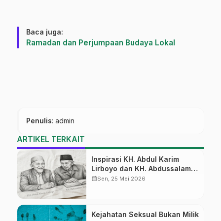
Baca juga:
Ramadan dan Perjumpaan Budaya Lokal
Penulis
: admin
ARTIKEL TERKAIT
Inspirasi KH. Abdul Karim
Lirboyo dan KH. Abdussalam
Kajen
calendar_month
Sen, 25 Mei 2026
Kejahatan Seksual Bukan Milik