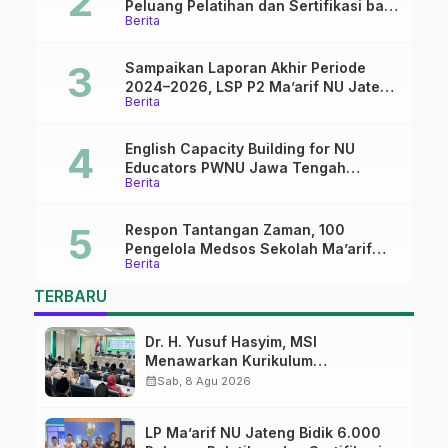
Peluang Pelatihan dan Sertifikasi bagi
Berita
Lulusan SMK
Sampaikan Laporan Akhir Periode
2024–2026, LSP P2 Ma’arif NU Jateng
Berita
Mantapkan Sinergi Link and Match
English Capacity Building for NU
Educators PWNU Jawa Tengah
Berita
Batch#4; Membuka Jalan Menuju
Masa Depan
Respon Tantangan Zaman, 100
Pengelola Medsos Sekolah Ma’arif
Berita
Pekalongan Ikuti Pelatihan Literasi
Digital
TERBARU
Dr. H. Yusuf Hasyim, MSI
Menawarkan Kurikulum
Diversifikasi, Harapan Baru dalam
calendar_month
Sab, 8 Agu 2026
dunia pendidikan
LP Ma’arif NU Jateng Bidik 6.000