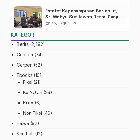
Estafet Kepemimpinan Berlanjut,
Sri Wahyu Susilowati Resmi Pimpin
MTs Ma’arif Sapuran
calendar_month
Sab, 1 Agu 2026
KATEGORI
Berita
(2,292)
Celoteh
(74)
Cerpen
(52)
Ebooks
(101)
Fiksi
(21)
Ke NU an
(26)
Kitab
(6)
Non Fiksi
(46)
Fatwa
(97)
Khutbah
(12)