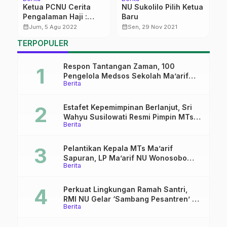
Ketua PCNU Cerita
NU Sukolilo Pilih Ketua
U
Pengalaman Haji :
Baru
S
Saya Bandingkan
calendar_month
calendar_month
calendar_month
Jum, 5 Agu 2022
Sen, 29 Nov 2021
dengan Negara Lain
TERPOPULER
(1)
Respon Tantangan Zaman, 100
Pengelola Medsos Sekolah Ma’arif
Berita
Pekalongan Ikuti Pelatihan Literasi
Digital
Estafet Kepemimpinan Berlanjut, Sri
Wahyu Susilowati Resmi Pimpin MTs
Berita
Ma’arif Sapuran
Pelantikan Kepala MTs Ma’arif
Sapuran, LP Ma’arif NU Wonosobo
Berita
Tekankan Lima Amanah
Kepemimpinan Nahdliyah
Perkuat Lingkungan Ramah Santri,
RMI NU Gelar ‘Sambang Pesantren’ di
Berita
Pati