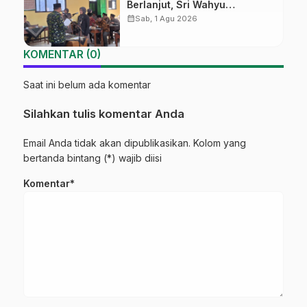
Berlanjut, Sri Wahyu
Susilowati Resmi Pimpin MTs
calendar_month
Sab, 1 Agu 2026
Ma’arif Sapuran
KOMENTAR (0)
Saat ini belum ada komentar
Silahkan tulis komentar Anda
Email Anda tidak akan dipublikasikan. Kolom yang
bertanda bintang (*) wajib diisi
Komentar*