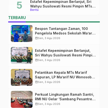
Estafet Kepemimpinan Berlanjut, Sri
Wahyu Susilowati Resmi Pimpin MTs
Berita
Ma’arif Sapuran
TERBARU
Respon Tantangan Zaman, 100
Pengelola Medsos Sekolah Ma’arif
Pekalongan Ikuti Pelatihan Literasi
calendar_month
Sen, 3 Agu 2026
Digital
Estafet Kepemimpinan Berlanjut,
Sri Wahyu Susilowati Resmi Pimpin
MTs Ma’arif Sapuran
calendar_month
Sen, 3 Agu 2026
Pelantikan Kepala MTs Ma’arif
Sapuran, LP Ma’arif NU Wonosobo
Tekankan Lima Amanah
calendar_month
Sen, 3 Agu 2026
Kepemimpinan Nahdliyah
Perkuat Lingkungan Ramah Santri,
RMI NU Gelar ‘Sambang Pesantren’
di Pati
calendar_month
Sen, 3 Agu 2026