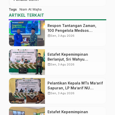
Tags
Niam At Majha
ARTIKEL TERKAIT
Respon Tantangan Zaman,
100 Pengelola Medsos
Sekolah Ma’arif Pekalongan
calendar_month
Sen, 3 Agu 2026
Ikuti Pelatihan Literasi Digital
Estafet Kepemimpinan
Berlanjut, Sri Wahyu
Susilowati Resmi Pimpin MTs
calendar_month
Sen, 3 Agu 2026
Ma’arif Sapuran
Pelantikan Kepala MTs Ma’arif
Sapuran, LP Ma’arif NU
Wonosobo Tekankan Lima
calendar_month
Sen, 3 Agu 2026
Amanah Kepemimpinan
Nahdliyah
Estafet Kepemimpinan