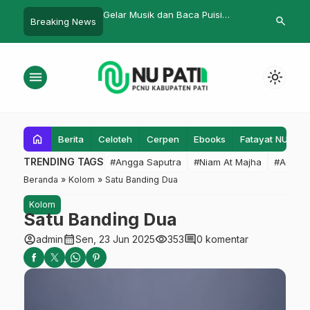
ik dan Baca Puisi
Lazisnu Pati Buka Donasi untuk
KH. Ahmad Fa
search
Breaking News
…
ang Lupa Nama
Semeru
PMII Pati
 Karya Nuyang Jaimee
menu
light_mode
home
Berita
Celoteh
Cerpen
Ebooks
Fatayat NU
F
TRENDING TAGS
#Angga Saputra
#Niam At Majha
#Admin
Beranda
»
Kolom
»
Satu Banding Dua
Kolom
Satu Banding Dua
account_circle
calendar_month
visibility
comment
admin
Sen, 23 Jun 2025
353
0 komentar