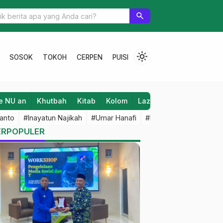
Pesantren sebagai Center Studi Masyarakat
search
light_mode
SOSOK
TOKOH
CERPEN
PUISI
e NU an
Khutbah
Kitab
Kolom
Laziz NU
Lifestyle
anto
#Inayatun Najikah
#Umar Hanafi
#M Iqbal Dawami
#An
ERPOPULER