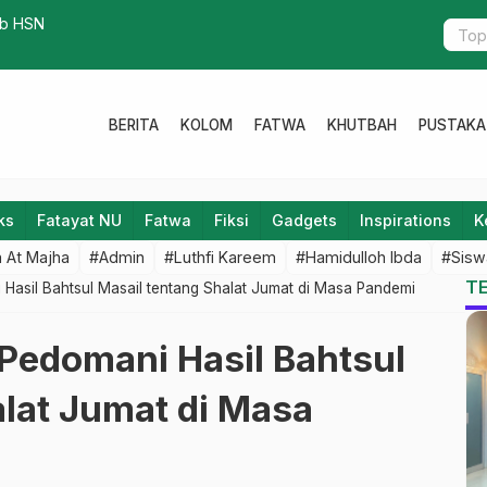
a’ NU Wedarijaksa Berbuah Manis
BERITA
KOLOM
FATWA
KHUTBAH
PUSTAKA
ks
Fatayat NU
Fatwa
Fiksi
Gadgets
Inspirations
K
 At Majha
#Admin
#Luthfi Kareem
#Hamidulloh Ibda
#Sisw
T
 Hasil Bahtsul Masail tentang Shalat Jumat di Masa Pandemi
 Pedomani Hasil Bahtsul
alat Jumat di Masa