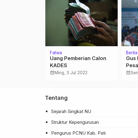
Fatwa
Berita
 sebagai
Uang Pemberian Calon
Gus 
afaqquh fi Ad-
KADES
Pesa
Mukt
calendar_month
calendar_month
b 2024
Ming, 3 Jul 2022
Sen
Peng
IPMA
Tentang
Sejarah Singkat NU
Struktur Kepengurusan
Pengurus PCNU Kab. Pati