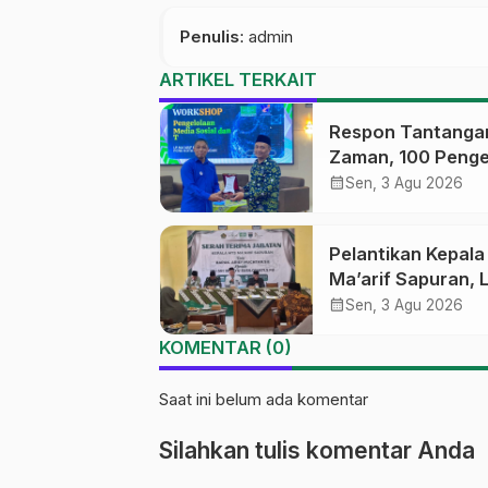
Penulis
: admin
ARTIKEL TERKAIT
Respon Tantanga
Zaman, 100 Penge
Medsos Sekolah
calendar_month
Sen, 3 Agu 2026
Ma’arif Pekalong
Ikuti Pelatihan Lit
Pelantikan Kepal
Digital
Ma’arif Sapuran, 
Ma’arif NU Wono
calendar_month
Sen, 3 Agu 2026
Tekankan Lima
KOMENTAR (0)
Amanah Kepemim
Nahdliyah
Saat ini belum ada komentar
Silahkan tulis komentar Anda