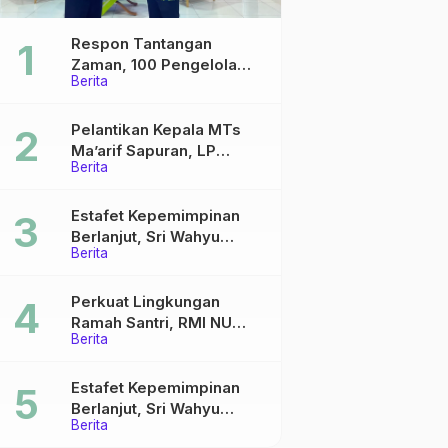
Respon Tantangan
Zaman, 100 Pengelola
Berita
Medsos Sekolah Ma’arif
Pekalongan Ikuti
Pelatihan Literasi Digital
Pelantikan Kepala MTs
Ma’arif Sapuran, LP
Berita
Ma’arif NU Wonosobo
Tekankan Lima Amanah
Kepemimpinan Nahdliyah
Estafet Kepemimpinan
Berlanjut, Sri Wahyu
Berita
Susilowati Resmi Pimpin
MTs Ma’arif Sapuran
Perkuat Lingkungan
Ramah Santri, RMI NU
Berita
Gelar ‘Sambang
Pesantren’ di Pati
Estafet Kepemimpinan
Berlanjut, Sri Wahyu
Berita
Susilowati Resmi Pimpin