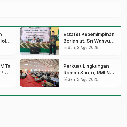
n
Estafet Kepemimpinan
lola
Berlanjut, Sri Wahyu
Susilowati Resmi
calendar_month
Sen, 3 Agu 2026
an
Pimpin MTs Ma’arif
erasi
Sapuran
a MTs
Perkuat Lingkungan
LP
Ramah Santri, RMI NU
sobo
Gelar ‘Sambang
calendar_month
Sen, 3 Agu 2026
Pesantren’ di Pati
pinan