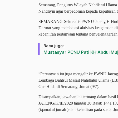
Semarang, Pengurus Wilayah Nahdlatul Ulam
Nahdliyin agar berpedoman kepada keputusan ba
SEMARANG-
Sekretaris PWNU Jateng H Hud
Darurat yang membatasi aktivitas keagamaan di
kebanjiran pertanyaan tentang penyelenggaraan 
Baca juga:
Mustasyar PCNU Pati KH Abdul Muj
“Pertanyaan itu juga mengalir ke PWNU Jateng
Lembaga Bahtsul Masail Nahdlatul Ulama (LBM
Gus Huda di Semarang, Jumat (9/7).
Disampaikan, jawaban itu tertuang dalam has
JATENG/K/III/2020 tanggal 30 Rajab 1441 H/2
(iqamat al jumah ) dan kehadiran pada shalat Ju