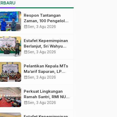
MTs Ma’arif Sapuran
ERBARU
Respon Tantangan
Zaman, 100 Pengelola
Medsos Sekolah
calendar_month
Sen, 3 Agu 2026
Ma’arif Pekalongan
Ikuti Pelatihan Literasi
Estafet Kepemimpinan
Digital
Berlanjut, Sri Wahyu
Susilowati Resmi
calendar_month
Sen, 3 Agu 2026
Pimpin MTs Ma’arif
Sapuran
Pelantikan Kepala MTs
Ma’arif Sapuran, LP
Ma’arif NU Wonosobo
calendar_month
Sen, 3 Agu 2026
Tekankan Lima
Amanah
Perkuat Lingkungan
Kepemimpinan
Ramah Santri, RMI NU
Nahdliyah
Gelar ‘Sambang
calendar_month
Sen, 3 Agu 2026
Pesantren’ di Pati
Estafet Kepemimpinan