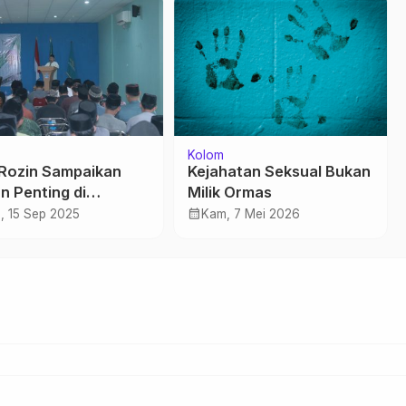
Kolom
Rozin Sampaikan
Kejahatan Seksual Bukan
n Penting di
Milik Ormas
amar Ilmu
calendar_month
, 15 Sep 2025
Kam, 7 Mei 2026
etahuan ke III
FA Pati