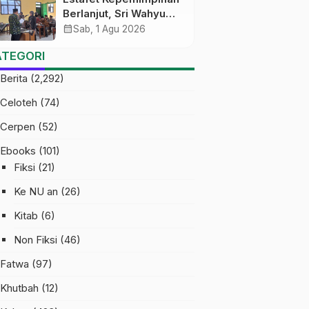
Berlanjut, Sri Wahyu
Susilowati Resmi
calendar_month
Sab, 1 Agu 2026
Pimpin MTs Ma’arif
ATEGORI
Sapuran
Berita
(2,292)
Celoteh
(74)
Cerpen
(52)
Ebooks
(101)
Fiksi
(21)
Ke NU an
(26)
Kitab
(6)
Non Fiksi
(46)
Fatwa
(97)
Khutbah
(12)