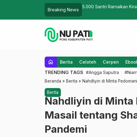
 HSN
Lailatul Ijtim
Breaking News
home
Berita
Celoteh
Cerpen
Eboo
TRENDING TAGS
#Angga Saputra
#Niam
Beranda
»
Berita
»
Nahdliyin di Minta Pedomani
Berita
Nahdliyin di Minta
Masail tentang Sh
Pandemi