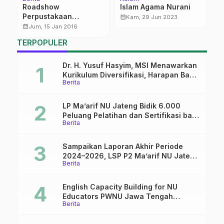
ah
Roadshow
Islam Agama Nurani
C
Perpustakaan
H
calendar_month
Kam, 29 Jun 2023
Mutamakkin
K
calendar_month
calendar_month
Jum, 15 Jan 2016
S
TERPOPULER
Dr. H. Yusuf Hasyim, MSI Menawarkan
Kurikulum Diversifikasi, Harapan Baru
Berita
dalam dunia pendidikan
LP Ma’arif NU Jateng Bidik 6.000
Peluang Pelatihan dan Sertifikasi bagi
Berita
Lulusan SMK
Sampaikan Laporan Akhir Periode
2024–2026, LSP P2 Ma’arif NU Jateng
Berita
Mantapkan Sinergi Link and Match
English Capacity Building for NU
Educators PWNU Jawa Tengah
Berita
Batch#4; Membuka Jalan Menuju
Masa Depan