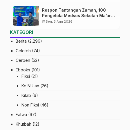
Match
Respon Tantangan Zaman, 100
Pengelola Medsos Sekolah Ma’arif
Pekalongan Ikuti Pelatihan Literasi
calendar_month
Sen, 3 Agu 2026
Digital
KATEGORI
Berita
(2,296)
Celoteh
(74)
Cerpen
(52)
Ebooks
(101)
Fiksi
(21)
Ke NU an
(26)
Kitab
(6)
Non Fiksi
(46)
Fatwa
(97)
Khutbah
(12)