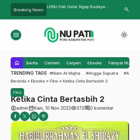
ari Scroll
LDNU Pati Gelar Ngaji Budaya
PC IPNU IPPN
search
Breaking News
dengan Mengusung Tema Syiar
Rakorcab dan
Islam melalui Budaya Wayang
menu
light_mode
home
Berita
Celoteh
Cerpen
Ebooks
Fatayat NU
F
TRENDING TAGS
#Niam At Majha
#Angga Saputra
#Admin
Beranda
»
Ebooks
»
Fiksi
»
Ketika Cinta Bertasbih 2
Fiksi
Ketika Cinta Bertasbih 2
account_circle
calendar_month
visibility
comment
admin
Kam, 10 Nov 2022
372
0 komentar