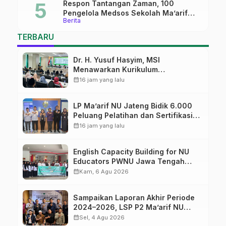
Respon Tantangan Zaman, 100
Pengelola Medsos Sekolah Ma’arif
Berita
Pekalongan Ikuti Pelatihan Literasi
Digital
TERBARU
Dr. H. Yusuf Hasyim, MSI
Menawarkan Kurikulum
Diversifikasi, Harapan Baru dalam
calendar_month
16 jam yang lalu
dunia pendidikan
LP Ma’arif NU Jateng Bidik 6.000
Peluang Pelatihan dan Sertifikasi
bagi Lulusan SMK
calendar_month
16 jam yang lalu
English Capacity Building for NU
Educators PWNU Jawa Tengah
Batch#4; Membuka Jalan Menuju
calendar_month
Kam, 6 Agu 2026
Masa Depan
Sampaikan Laporan Akhir Periode
2024–2026, LSP P2 Ma’arif NU
Jateng Mantapkan Sinergi Link and
calendar_month
Sel, 4 Agu 2026