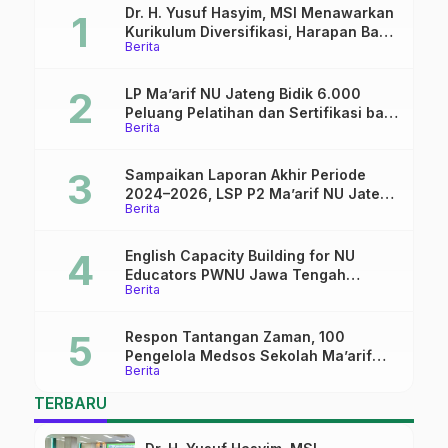
Dr. H. Yusuf Hasyim, MSI Menawarkan
Kurikulum Diversifikasi, Harapan Baru
Berita
dalam dunia pendidikan
LP Ma’arif NU Jateng Bidik 6.000
Peluang Pelatihan dan Sertifikasi bagi
Berita
Lulusan SMK
Sampaikan Laporan Akhir Periode
2024–2026, LSP P2 Ma’arif NU Jateng
Berita
Mantapkan Sinergi Link and Match
English Capacity Building for NU
Educators PWNU Jawa Tengah
Berita
Batch#4; Membuka Jalan Menuju
Masa Depan
Respon Tantangan Zaman, 100
Pengelola Medsos Sekolah Ma’arif
Berita
Pekalongan Ikuti Pelatihan Literasi
Digital
TERBARU