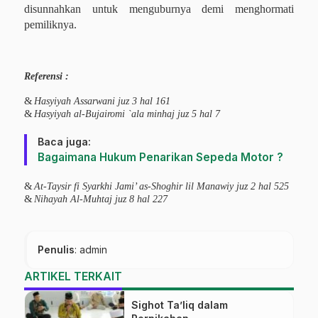
disunnahkan untuk menguburnya demi menghormati
pemiliknya.
Referensi :
&
Hasyiyah Assarwani juz 3 hal 161
&
Hasyiyah al-Bujairomi `ala minhaj juz 5 hal 7
Baca juga:
Bagaimana Hukum Penarikan Sepeda Motor ?
&
At-Taysir fi Syarkhi Jami’ as-Shoghir lil Manawiy juz 2 hal 525
&
Nihayah Al-Muhtaj juz 8 hal 227
Penulis
: admin
ARTIKEL TERKAIT
Sighot Ta’liq dalam