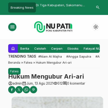
a Kabupaten, Sakomanu
Takbiran: Suara Tak Bersuara
Ramadan d
search
Breaking News
n Lima Tenda Sambut Arus
dan Balik Lebaran
menu
light_mode
home
Berita
Celoteh
Cerpen
Ebooks
Fatayat NU
F
TRENDING TAGS
#Niam At Majha
#Angga Saputra
#Admin
Beranda
»
Fatwa
»
Hukum Mengubur Ari-ari
Fatwa
Hukum Mengubur Ari-ari
account_circle
calendar_month
visibility
comment
admin
Jum, 13 Agu 2021
512
0 komentar