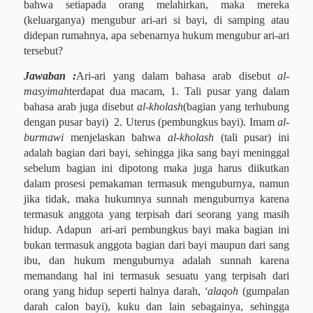
bahwa setiapada orang melahirkan, maka mereka
(keluarganya) mengubur ari-ari si bayi, di samping atau
didepan rumahnya, apa sebenarnya hukum mengubur ari-ari
tersebut?
Jawaban :
Ari-ari yang dalam bahasa arab disebut
al-
masyimah
terdapat dua macam, 1. Tali pusar yang dalam
bahasa arab juga disebut
al-kholash
(bagian yang terhubung
dengan pusar bayi) 2. Uterus (pembungkus bayi). Imam
al-
burmawi
menjelaskan bahwa
al-kholash
(tali pusar) ini
adalah bagian dari bayi, sehingga jika sang bayi meninggal
sebelum bagian ini dipotong maka juga harus diikutkan
dalam prosesi pemakaman termasuk menguburnya, namun
jika tidak, maka hukumnya sunnah menguburnya karena
termasuk anggota yang terpisah dari seorang yang masih
hidup. Adapun ari-ari pembungkus bayi maka bagian ini
bukan termasuk anggota bagian dari bayi maupun dari sang
ibu, dan hukum menguburnya adalah sunnah karena
memandang hal ini termasuk sesuatu yang terpisah dari
orang yang hidup seperti halnya darah,
‘alaqoh
(gumpalan
darah calon bayi), kuku dan lain sebagainya, sehingga