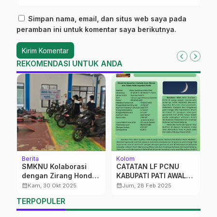
Simpan nama, email, dan situs web saya pada
peramban ini untuk komentar saya berikutnya.
REKOMENDASI UNTUK ANDA
Berita
Kolom
Be
SMKNU Kolaborasi
CATATAN LF PCNU
F
dengan Zirang Honda
KABUPATI PATI AWAL
S
Buka Layanan Servis
RAMADHAN 1446 H
C
calendar_month
calendar_month
calendar_month
Kam, 30 Okt 2025
Jum, 28 Feb 2025
Motor Gratis
Be
TERPOPULER