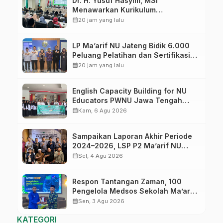
Dr. H. Yusuf Hasyim, MSI
Menawarkan Kurikulum
Diversifikasi, Harapan Baru dalam
calendar_month
20 jam yang lalu
dunia pendidikan
LP Ma’arif NU Jateng Bidik 6.000
Peluang Pelatihan dan Sertifikasi
bagi Lulusan SMK
calendar_month
20 jam yang lalu
English Capacity Building for NU
Educators PWNU Jawa Tengah
Batch#4; Membuka Jalan Menuju
calendar_month
Kam, 6 Agu 2026
Masa Depan
Sampaikan Laporan Akhir Periode
2024–2026, LSP P2 Ma’arif NU
Jateng Mantapkan Sinergi Link and
calendar_month
Sel, 4 Agu 2026
Match
Respon Tantangan Zaman, 100
Pengelola Medsos Sekolah Ma’arif
Pekalongan Ikuti Pelatihan Literasi
calendar_month
Sen, 3 Agu 2026
Digital
KATEGORI