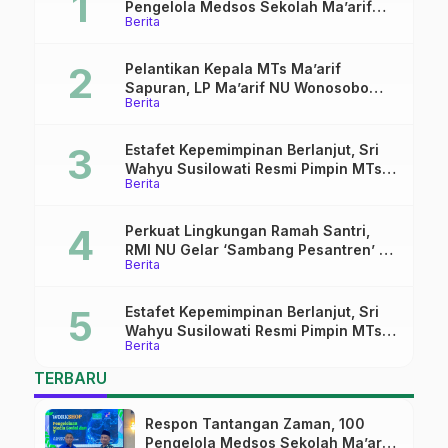
Pengelola Medsos Sekolah Ma’arif
Berita
Pekalongan Ikuti Pelatihan Literasi
Digital
Pelantikan Kepala MTs Ma’arif
Sapuran, LP Ma’arif NU Wonosobo
Berita
Tekankan Lima Amanah
Kepemimpinan Nahdliyah
Estafet Kepemimpinan Berlanjut, Sri
Wahyu Susilowati Resmi Pimpin MTs
Berita
Ma’arif Sapuran
Perkuat Lingkungan Ramah Santri,
RMI NU Gelar ‘Sambang Pesantren’ di
Berita
Pati
Estafet Kepemimpinan Berlanjut, Sri
Wahyu Susilowati Resmi Pimpin MTs
Berita
Ma’arif Sapuran
TERBARU
Respon Tantangan Zaman, 100
Pengelola Medsos Sekolah Ma’arif