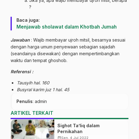
Jika ya, apa wajib membayar ujroh misli, berapa
?
Baca juga:
Menjawab sholawat dalam Khotbah Jumah
Jawaban
: Wajib membayar ujroh mitsil, besarnya sesuai
dengan harga umum penyewaan sebagian sajadah
(seandainya disewakan) dengan mempertimbangkan
waktu dan tempat ghoshob.
Referensi :
Tau
syih hal. 160
Busyral
karim juz 1 hal. 45
Penulis
: admin
ARTIKEL TERKAIT
Sighot Ta’liq dalam
Pernikahan
calendar_month
Sen, 4 Jul 2022