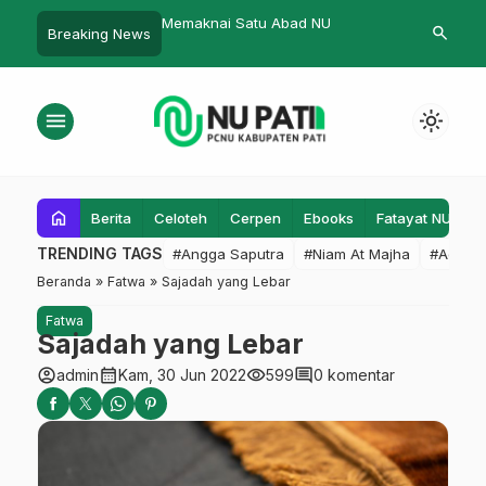
 Ikuti PKD Ansor
Memaknai Satu Abad NU
PAC IPNU IPP
search
Breaking News
Sosialisasi, 
Pelajar Hebat
menu
light_mode
home
Berita
Celoteh
Cerpen
Ebooks
Fatayat NU
F
TRENDING TAGS
#Angga Saputra
#Niam At Majha
#Admin
Beranda
»
Fatwa
»
Sajadah yang Lebar
Fatwa
Sajadah yang Lebar
account_circle
calendar_month
visibility
comment
admin
Kam, 30 Jun 2022
599
0 komentar