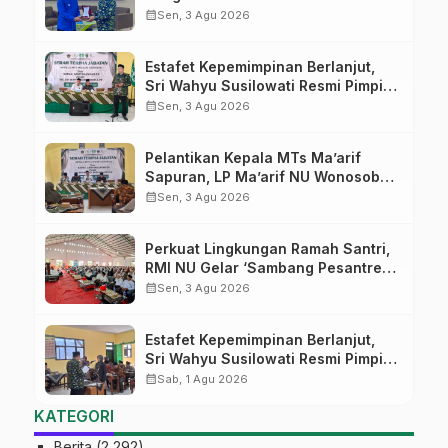
Pekalongan Ikuti Pelatihan Literasi
calendar_month
Sen, 3 Agu 2026
Digital
Estafet Kepemimpinan Berlanjut,
Sri Wahyu Susilowati Resmi Pimpin
MTs Ma’arif Sapuran
calendar_month
Sen, 3 Agu 2026
Pelantikan Kepala MTs Ma’arif
Sapuran, LP Ma’arif NU Wonosobo
Tekankan Lima Amanah
calendar_month
Sen, 3 Agu 2026
Kepemimpinan Nahdliyah
Perkuat Lingkungan Ramah Santri,
RMI NU Gelar ‘Sambang Pesantren’
di Pati
calendar_month
Sen, 3 Agu 2026
Estafet Kepemimpinan Berlanjut,
Sri Wahyu Susilowati Resmi Pimpin
MTs Ma’arif Sapuran
calendar_month
Sab, 1 Agu 2026
KATEGORI
Berita
(2,292)