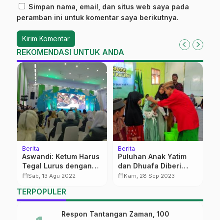
Simpan nama, email, dan situs web saya pada
peramban ini untuk komentar saya berikutnya.
REKOMENDASI UNTUK ANDA
Berita
Berita
Be
Aswandi: Ketum Harus
Puluhan Anak Yatim
B
Tegal Lurus dengan
dan Dhuafa Diberi
M
PBNU
Santunan YPI
P
calendar_month
calendar_month
calendar_month
Sab, 13 Agu 2022
Kam, 28 Sep 2023
Monumen Mujahidin
P
TERPOPULER
Bageng
M
d
Respon Tantangan Zaman, 100