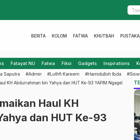
PC Lazisnu
BERITA
KOLOM
FATWA
KHUTBAH
PUSTAKA
ks
Fatayat NU
Fatwa
Fiksi
Gadgets
Inspirations
K
a Saputra
#Admin
#Luthfi Kareem
#Hamidulloh Ibda
#Sisw
T
Haul KH Abdurrahman bin Yahya dan HUT Ke-93 YAPIM Ngagel
amaikan Haul KH
Yahya dan HUT Ke-93