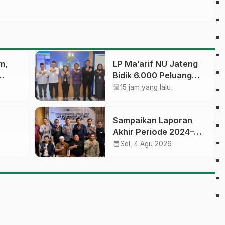
m,
LP Ma’arif NU Jateng
Bidik 6.000 Peluang
ikasi,
Pelatihan dan
calendar_month
15 jam yang lalu
am
Sertifikasi bagi Lulusan
SMK
Sampaikan Laporan
Akhir Periode 2024–
 Jawa
2026, LSP P2 Ma’arif
calendar_month
Sel, 4 Agu 2026
NU Jateng Mantapkan
Sinergi Link and Match
an