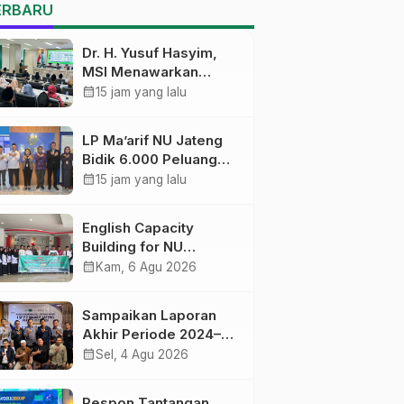
Pekalongan Ikuti
ERBARU
Pelatihan Literasi Digital
Dr. H. Yusuf Hasyim,
MSI Menawarkan
Kurikulum
calendar_month
15 jam yang lalu
Diversifikasi, Harapan
Baru dalam dunia
LP Ma’arif NU Jateng
pendidikan
Bidik 6.000 Peluang
Pelatihan dan
calendar_month
15 jam yang lalu
Sertifikasi bagi Lulusan
SMK
English Capacity
Building for NU
Educators PWNU Jawa
calendar_month
Kam, 6 Agu 2026
Tengah Batch#4;
Membuka Jalan
Sampaikan Laporan
Menuju Masa Depan
Akhir Periode 2024–
2026, LSP P2 Ma’arif
calendar_month
Sel, 4 Agu 2026
NU Jateng Mantapkan
Sinergi Link and Match
Respon Tantangan