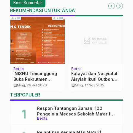
REKOMENDASI UNTUK ANDA
Berita
Berita
Be
‎INISNU Temanggung
Fatayat dan Nasyiatul
S
Buka Rekrutmen
Aisyiah Ikuti Outbond
P
Dosen dan Tenaga
Bersama Bawaslu
D
calendar_month
calendar_month
calendar_month
Ming, 26 Jul 2026
Ming, 17 Nov 2019
Kependidikan,
P
TERPOPULER
Pendaftaran Dibuka
K
hingga 31 Juli 2026
Respon Tantangan Zaman, 100
Pengelola Medsos Sekolah Ma’arif
Berita
Pekalongan Ikuti Pelatihan Literasi
Digital
Pelantikan Kepala MTs Ma’arif