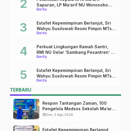
Sapuran, LP Ma’arif NU Wonosobo
Berita
Tekankan Lima Amanah
Kepemimpinan Nahdliyah
Estafet Kepemimpinan Berlanjut, Sri
Wahyu Susilowati Resmi Pimpin MTs
Berita
Ma’arif Sapuran
Perkuat Lingkungan Ramah Santri,
RMI NU Gelar ‘Sambang Pesantren’ di
Berita
Pati
Estafet Kepemimpinan Berlanjut, Sri
Wahyu Susilowati Resmi Pimpin MTs
Berita
Ma’arif Sapuran
TERBARU
Respon Tantangan Zaman, 100
Pengelola Medsos Sekolah Ma’arif
Pekalongan Ikuti Pelatihan Literasi
calendar_month
Sen, 3 Agu 2026
Digital
Estafet Kepemimpinan Berlanjut,