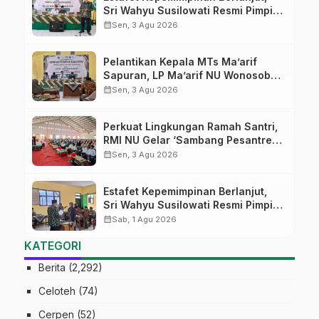
Sri Wahyu Susilowati Resmi Pimpin
MTs Ma’arif Sapuran
calendar_month
Sen, 3 Agu 2026
Pelantikan Kepala MTs Ma’arif
Sapuran, LP Ma’arif NU Wonosobo
Tekankan Lima Amanah
calendar_month
Sen, 3 Agu 2026
Kepemimpinan Nahdliyah
Perkuat Lingkungan Ramah Santri,
RMI NU Gelar ‘Sambang Pesantren’
di Pati
calendar_month
Sen, 3 Agu 2026
Estafet Kepemimpinan Berlanjut,
Sri Wahyu Susilowati Resmi Pimpin
MTs Ma’arif Sapuran
calendar_month
Sab, 1 Agu 2026
KATEGORI
Berita
(2,292)
Celoteh
(74)
Cerpen
(52)