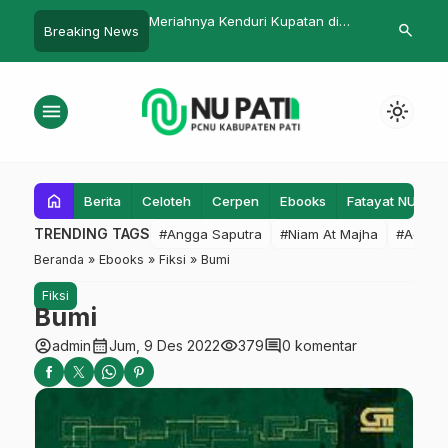
nya Kenduri Kupatan di
Kampanye Anti Bullying Menutup
Peluncura
search
Breaking News
ekar Gembong
Rangkaian MATAMUDA 2026
PRASA dan
MTs-MA Manbaul Ulum
Wahyono d
menu
light_mode
home
Berita
Celoteh
Cerpen
Ebooks
Fatayat NU
F
TRENDING TAGS
#Angga Saputra
#Niam At Majha
#Admin
Beranda
»
Ebooks
»
Fiksi
»
Bumi
Fiksi
Bumi
account_circle
calendar_month
visibility
comment
admin
Jum, 9 Des 2022
379
0 komentar