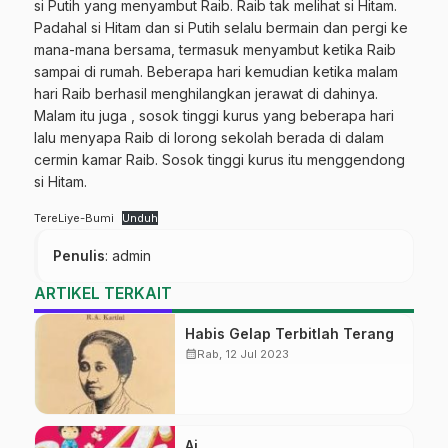
si Putih yang menyambut Raib. Raib tak melihat si Hitam.
Padahal si Hitam dan si Putih selalu bermain dan pergi ke
mana-mana bersama, termasuk menyambut ketika Raib
sampai di rumah. Beberapa hari kemudian ketika malam
hari Raib berhasil menghilangkan jerawat di dahinya.
Malam itu juga , sosok tinggi kurus yang beberapa hari
lalu menyapa Raib di lorong sekolah berada di dalam
cermin kamar Raib. Sosok tinggi kurus itu menggendong
si Hitam.
TereLiye-Bumi
Unduh
Penulis
: admin
ARTIKEL TERKAIT
Habis Gelap Terbitlah Terang
calendar_month
Rab, 12 Jul 2023
Ai