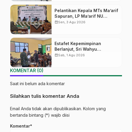
Pelantikan Kepala MTs Ma’arif
Sapuran, LP Ma’arif NU
Wonosobo Tekankan Lima
calendar_month
Sen, 3 Agu 2026
Amanah Kepemimpinan
Nahdliyah
Estafet Kepemimpinan
Berlanjut, Sri Wahyu
Susilowati Resmi Pimpin MTs
calendar_month
Sab, 1 Agu 2026
Ma’arif Sapuran
KOMENTAR (0)
Saat ini belum ada komentar
Silahkan tulis komentar Anda
Email Anda tidak akan dipublikasikan. Kolom yang
bertanda bintang (*) wajib diisi
Komentar*