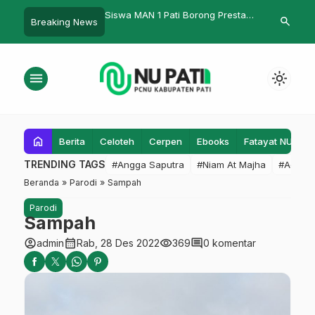
FA Studi Banding ke
Siswa MAN 1 Pati Borong Prestasi
Ana Nailul Ga
search
Breaking News
tuk Membangun
di Kejuaraan Bahasa Inggris UIN
Agustiyani P
Riset dan Publikasi
Walisongo
menu
light_mode
home
Berita
Celoteh
Cerpen
Ebooks
Fatayat NU
F
TRENDING TAGS
#Angga Saputra
#Niam At Majha
#Admin
Beranda
»
Parodi
»
Sampah
Parodi
Sampah
account_circle
calendar_month
visibility
comment
admin
Rab, 28 Des 2022
369
0 komentar