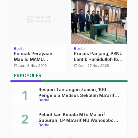
Berita
Berita
T
Puncak Perayaan
Proses Panjang, PBNU
G
02
Maulid MAMU
Lantik Hamidulloh Ibda
G
Dilaksanakan Jumat
Pimpin INISNU
calendar_month
calendar_month
calendar_month
Jum, 8 Nov 2019
Kam, 27 Nov 2025
(8/11) Pagi
Temanggung
TERPOPULER
Respon Tantangan Zaman, 100
Pengelola Medsos Sekolah Ma’arif
Berita
Pekalongan Ikuti Pelatihan Literasi
Digital
Pelantikan Kepala MTs Ma’arif
Sapuran, LP Ma’arif NU Wonosobo
Berita
Tekankan Lima Amanah
Kepemimpinan Nahdliyah