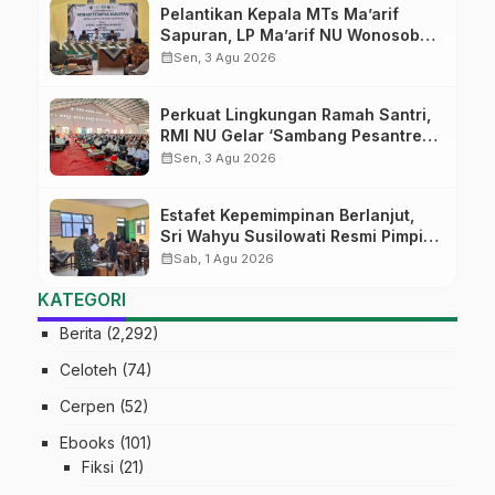
Pelantikan Kepala MTs Ma’arif
Sapuran, LP Ma’arif NU Wonosobo
Tekankan Lima Amanah
calendar_month
Sen, 3 Agu 2026
Kepemimpinan Nahdliyah
Perkuat Lingkungan Ramah Santri,
RMI NU Gelar ‘Sambang Pesantren’
di Pati
calendar_month
Sen, 3 Agu 2026
Estafet Kepemimpinan Berlanjut,
Sri Wahyu Susilowati Resmi Pimpin
MTs Ma’arif Sapuran
calendar_month
Sab, 1 Agu 2026
KATEGORI
Berita
(2,292)
Celoteh
(74)
Cerpen
(52)
Ebooks
(101)
Fiksi
(21)