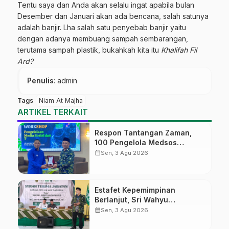
Tentu saya dan Anda akan selalu ingat apabila bulan
Desember dan Januari akan ada bencana, salah satunya
adalah banjir. Lha salah satu penyebab banjir yaitu
dengan adanya membuang sampah sembarangan,
terutama sampah plastik, bukahkah kita itu
Khalifah Fil
Ard?
Penulis
: admin
Tags
Niam At Majha
ARTIKEL TERKAIT
Respon Tantangan Zaman,
100 Pengelola Medsos
Sekolah Ma’arif Pekalongan
calendar_month
Sen, 3 Agu 2026
Ikuti Pelatihan Literasi Digital
Estafet Kepemimpinan
Berlanjut, Sri Wahyu
Susilowati Resmi Pimpin MTs
calendar_month
Sen, 3 Agu 2026
Ma’arif Sapuran