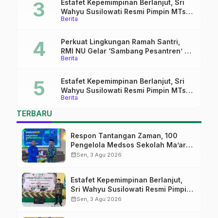
Estafet Kepemimpinan Berlanjut, Sri
Wahyu Susilowati Resmi Pimpin MTs
Berita
Ma’arif Sapuran
Perkuat Lingkungan Ramah Santri,
RMI NU Gelar ‘Sambang Pesantren’ di
Berita
Pati
Estafet Kepemimpinan Berlanjut, Sri
Wahyu Susilowati Resmi Pimpin MTs
Berita
Ma’arif Sapuran
TERBARU
Respon Tantangan Zaman, 100
Pengelola Medsos Sekolah Ma’arif
Pekalongan Ikuti Pelatihan Literasi
calendar_month
Sen, 3 Agu 2026
Digital
Estafet Kepemimpinan Berlanjut,
Sri Wahyu Susilowati Resmi Pimpin
MTs Ma’arif Sapuran
calendar_month
Sen, 3 Agu 2026