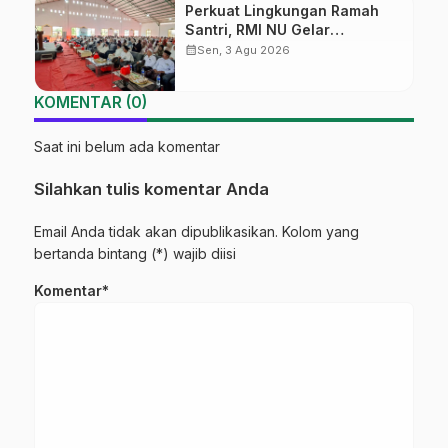
Perkuat Lingkungan Ramah
Santri, RMI NU Gelar
‘Sambang Pesantren’ di Pati
calendar_month
Sen, 3 Agu 2026
KOMENTAR (0)
Saat ini belum ada komentar
Silahkan tulis komentar Anda
Email Anda tidak akan dipublikasikan. Kolom yang
bertanda bintang (*) wajib diisi
Komentar*