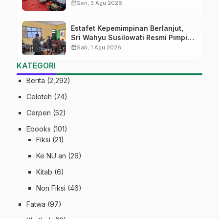
di Pati
calendar_month
Sen, 3 Agu 2026
Estafet Kepemimpinan Berlanjut,
Sri Wahyu Susilowati Resmi Pimpin
MTs Ma’arif Sapuran
calendar_month
Sab, 1 Agu 2026
KATEGORI
Berita
(2,292)
Celoteh
(74)
Cerpen
(52)
Ebooks
(101)
Fiksi
(21)
Ke NU an
(26)
Kitab
(6)
Non Fiksi
(46)
Fatwa
(97)