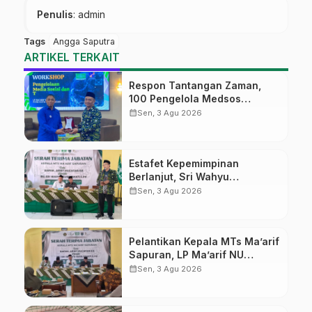
Penulis
: admin
Tags
Angga Saputra
ARTIKEL TERKAIT
Respon Tantangan Zaman,
100 Pengelola Medsos
Sekolah Ma’arif Pekalongan
calendar_month
Sen, 3 Agu 2026
Ikuti Pelatihan Literasi Digital
Estafet Kepemimpinan
Berlanjut, Sri Wahyu
Susilowati Resmi Pimpin MTs
calendar_month
Sen, 3 Agu 2026
Ma’arif Sapuran
Pelantikan Kepala MTs Ma’arif
Sapuran, LP Ma’arif NU
Wonosobo Tekankan Lima
calendar_month
Sen, 3 Agu 2026
Amanah Kepemimpinan
Nahdliyah