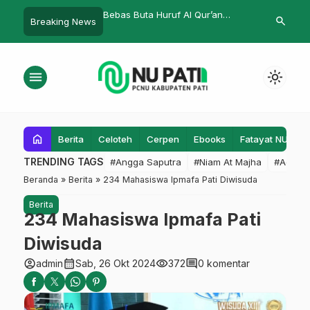
Buta Huruf Al Qur’an
Melisa Imbau Kader IPPNU
Liga Sant
search
Breaking News
apkan Mahasiswa KKN
Ramaikan Masjid dan Mushala
Kabupate
 di Sentul
Selama Ramadhan
Pesantre
menu
light_mode
home
Berita
Celoteh
Cerpen
Ebooks
Fatayat NU
F
TRENDING TAGS
#Angga Saputra
#Niam At Majha
#Admin
Beranda
»
Berita
»
234 Mahasiswa Ipmafa Pati Diwisuda
Berita
234 Mahasiswa Ipmafa Pati
Diwisuda
account_circle
calendar_month
visibility
comment
admin
Sab, 26 Okt 2024
372
0 komentar