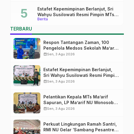
Estafet Kepemimpinan Berlanjut, Sri
Wahyu Susilowati Resmi Pimpin MTs
Berita
Ma’arif Sapuran
TERBARU
Respon Tantangan Zaman, 100
Pengelola Medsos Sekolah Ma’arif
Pekalongan Ikuti Pelatihan Literasi
calendar_month
Sen, 3 Agu 2026
Digital
Estafet Kepemimpinan Berlanjut,
Sri Wahyu Susilowati Resmi Pimpin
MTs Ma’arif Sapuran
calendar_month
Sen, 3 Agu 2026
Pelantikan Kepala MTs Ma’arif
Sapuran, LP Ma’arif NU Wonosobo
Tekankan Lima Amanah
calendar_month
Sen, 3 Agu 2026
Kepemimpinan Nahdliyah
Perkuat Lingkungan Ramah Santri,
RMI NU Gelar ‘Sambang Pesantren’