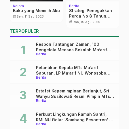
Kolom
Berita
K
Buku yang Memilih Aku
Strategi Penegakkan
N
Perda No 8 Tahun
A
calendar_month
Sen, 11 Sep 2023
2013
calendar_month
calendar_month
Rab, 19 Agu 2015
TERPOPULER
Respon Tantangan Zaman, 100
Pengelola Medsos Sekolah Ma’arif
Berita
Pekalongan Ikuti Pelatihan Literasi
Digital
Pelantikan Kepala MTs Ma’arif
Sapuran, LP Ma’arif NU Wonosobo
Berita
Tekankan Lima Amanah
Kepemimpinan Nahdliyah
Estafet Kepemimpinan Berlanjut, Sri
Wahyu Susilowati Resmi Pimpin MTs
Berita
Ma’arif Sapuran
Perkuat Lingkungan Ramah Santri,
RMI NU Gelar ‘Sambang Pesantren’ di
Berita
Pati