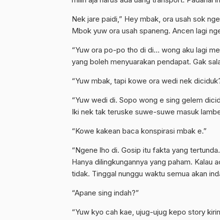
Nek jare paidi,” Hey mbak, ora usah sok nge
Mbok yuw ora usah spaneng. Ancen lagi ng
“Yuw ora po-po tho di di… wong aku lagi m
yang boleh menyuarakan pendapat. Gak salah
“Yuw mbak, tapi kowe ora wedi nek diciduk
“Yuw wedi di. Sopo wong e sing gelem dici
Iki nek tak teruske suwe-suwe masuk lambe 
“Kowe kakean baca konspirasi mbak e.”
“Ngene lho di. Gosip itu fakta yang tertund
Hanya dilingkungannya yang paham. Kalau ada 
tidak. Tinggal nunggu waktu semua akan in
“Apane sing indah?”
“Yuw kyo cah kae, ujug-ujug kepo story kir