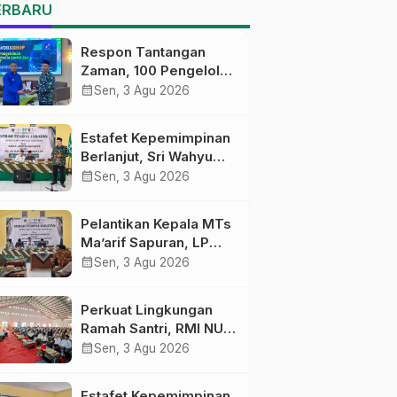
MTs Ma’arif Sapuran
ERBARU
Respon Tantangan
Zaman, 100 Pengelola
Medsos Sekolah
calendar_month
Sen, 3 Agu 2026
Ma’arif Pekalongan
Ikuti Pelatihan Literasi
Estafet Kepemimpinan
Digital
Berlanjut, Sri Wahyu
Susilowati Resmi
calendar_month
Sen, 3 Agu 2026
Pimpin MTs Ma’arif
Sapuran
Pelantikan Kepala MTs
Ma’arif Sapuran, LP
Ma’arif NU Wonosobo
calendar_month
Sen, 3 Agu 2026
Tekankan Lima
Amanah
Perkuat Lingkungan
Kepemimpinan
Ramah Santri, RMI NU
Nahdliyah
Gelar ‘Sambang
calendar_month
Sen, 3 Agu 2026
Pesantren’ di Pati
Estafet Kepemimpinan