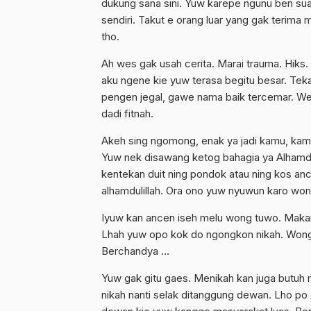
dukung sana sini. Yuw karepe ngunu ben s
sendiri. Takut e orang luar yang gak terima
tho.
Ah wes gak usah cerita. Marai trauma. Hiks. 
aku ngene kie yuw terasa begitu besar. T
pengen jegal, gawe nama baik tercemar. We
dadi fitnah.
Akeh sing ngomong, enak ya jadi kamu, kamu 
Yuw nek disawang ketog bahagia ya Alhamdul
kentekan duit ning pondok atau ning kos anc
alhamdulillah. Ora ono yuw nyuwun karo won
Iyuw kan ancen iseh melu wong tuwo. Makan
Lhah yuw opo kok do ngongkon nikah. Wong 
Berchandya …
Yuw gak gitu gaes. Menikah kan juga butuh m
nikah nanti selak ditanggung dewan. Lho po 