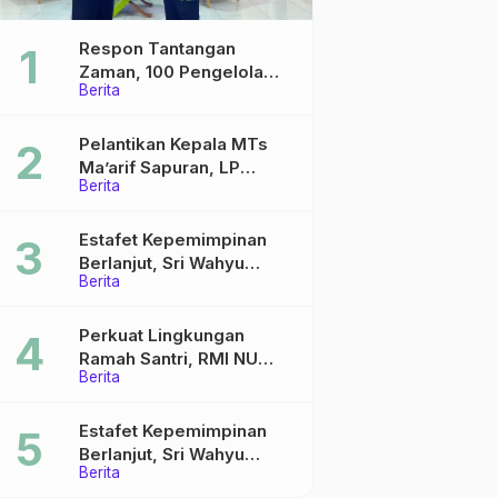
Respon Tantangan
Zaman, 100 Pengelola
Berita
Medsos Sekolah Ma’arif
Pekalongan Ikuti
Pelatihan Literasi Digital
Pelantikan Kepala MTs
Ma’arif Sapuran, LP
Berita
Ma’arif NU Wonosobo
Tekankan Lima Amanah
Kepemimpinan Nahdliyah
Estafet Kepemimpinan
Berlanjut, Sri Wahyu
Berita
Susilowati Resmi Pimpin
MTs Ma’arif Sapuran
Perkuat Lingkungan
Ramah Santri, RMI NU
Berita
Gelar ‘Sambang
Pesantren’ di Pati
Estafet Kepemimpinan
Berlanjut, Sri Wahyu
Berita
Susilowati Resmi Pimpin