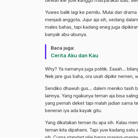
dewan kie yuw kanggo masyarakat luas. Ben g
Yuwes balik lagi ke pemilu. Mulai dari drama
menjadi anggota. Jujur aja sih, sedang dala
males bahas, tapi kadang eneg juga dipikiran.
banyak abu-abunya.
Baca juga:
Cerita Aku dan Kau
Why? Ya namanya juga politik. Eaaah… bilangn
Nek jare gus baha, ora usah dipikir nemen,
Sendiko dhawuh gus… dalem meniko tasih be
lainnya. Yang ngakunya teman aja bisa salin
yang pernah deket tapi malah jadian sama teme
beneran iya ada kayak gitu.
Yang dikatakan teman itu apa sih. Kalau me
teman kita dipahami. Tapi yuw kadang satu sa
sih. Cuma standart nilai harga masing-masin