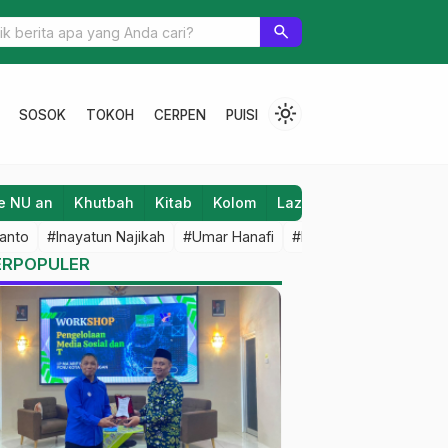
NU Pati Dirikan Posko Peduli Banjir di 5 Kecamatan
search
light_mode
SOSOK
TOKOH
CERPEN
PUISI
e NU an
Khutbah
Kitab
Kolom
Laziz NU
Lifestyle
anto
#Inayatun Najikah
#Umar Hanafi
#M Iqbal Dawami
#An
ERPOPULER