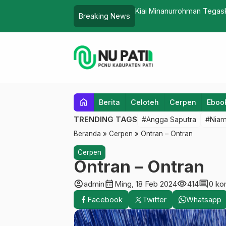
hagiaan di Depan 120 Pemudi
Mahasiswa Prodi PMI IPMA
Breaking News
di Aceh dan Sumatera
home
Berita
Celoteh
Cerpen
Eboo
TRENDING TAGS
#Angga Saputra
#Niam
Beranda
»
Cerpen
»
Ontran – Ontran
Cerpen
Ontran – Ontran
account_circle
calendar_month
visibility
comment
admin
Ming, 18 Feb 2024
414
0 ko
Facebook
Twitter
Whatsapp