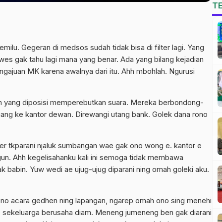
T
milu. Gegeran di medsos sudah tidak bisa di filter lagi. Yang
Uwes gak tahu lagi mana yang benar. Ada yang bilang kejadian
pengajuan MK karena awalnya dari itu. Ahh mbohlah. Ngurusi
eh yang diposisi memperebutkan suara. Mereka berbondong-
ang ke kantor dewan. Direwangi utang bank. Golek dana rono
er tkparani njaluk sumbangan wae gak ono wong e. kantor e
ngun. Ahh kegelisahanku kali ini semoga tidak membawa
babin. Yuw wedi ae ujug-ujug diparani ning omah goleki aku.
 ono acara gedhen ning lapangan, ngarep omah ono sing menehi
 sekeluarga berusaha diam. Meneng jumeneng ben gak diarani