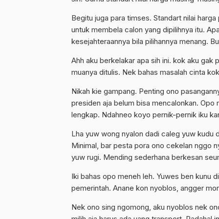
Begitu juga para timses. Standart nilai har
untuk membela calon yang dipilihnya itu. Ap
kesejahteraannya bila pilihannya menang. Buk
Ahh aku berkelakar apa sih ini. kok aku gak
muanya ditulis. Nek bahas masalah cinta k
Nikah kie gampang. Penting ono pasangannya.
presiden aja belum bisa mencalonkan. Opo 
lengkap. Ndahneo koyo pernik-pernik iku ka
Lha yuw wong nyalon dadi caleg yuw kudu d
Minimal, bar pesta pora ono cekelan nggo n
yuw rugi. Mending sederhana berkesan seum
Iki bahas opo meneh leh. Yuwes ben kunu di
pemerintah. Anane kon nyoblos, angger moro 
Nek ono sing ngomong, aku nyoblos nek ono 
milih aja harus ada uang transport. Padahal 