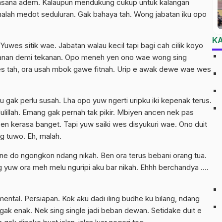
uasana adem. Kalaupun mendukung cukup untuk kalangan
 malah medot seduluran. Gak bahaya tah. Wong jabatan iku opo
K
Yuwes sitik wae. Jabatan walau kecil tapi bagi cah cilik koyo
ekanan demi tekanan. Opo meneh yen ono wae wong sing
s tah, ora usah mbok gawe fitnah. Urip e awak dewe wae wes
gak perlu susah. Lha opo yuw ngerti uripku iki kepenak terus.
illah. Emang gak pernah tak pikir. Mbiyen ancen nek pas
en kerasa banget. Tapi yuw saiki wes disyukuri wae. Ono duit
g tuwo. Eh, malah.
e do ngongkon ndang nikah. Ben ora terus bebani orang tua.
yuw ora meh melu nguripi aku bar nikah. Ehhh berchandya ….
ental. Persiapan. Kok aku dadi iling budhe ku bilang, ndang
gak enak. Nek sing single jadi beban dewan. Setidake duit e