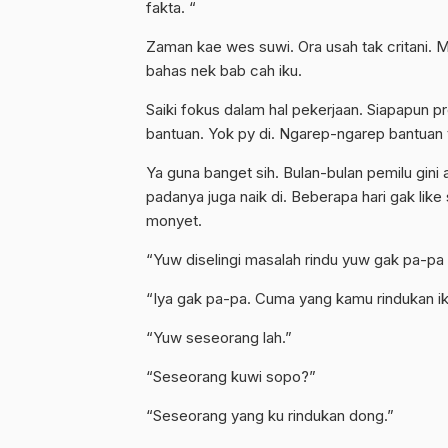
fakta. “
Zaman kae wes suwi. Ora usah tak critani. 
bahas nek bab cah iku.
Saiki fokus dalam hal pekerjaan. Siapapun p
bantuan. Yok py di. Ngarep-ngarep bantuan 
Ya guna banget sih. Bulan-bulan pemilu gin
padanya juga naik di. Beberapa hari gak like
monyet.
“Yuw diselingi masalah rindu yuw gak pa-pa 
“Iya gak pa-pa. Cuma yang kamu rindukan ik
“Yuw seseorang lah.”
“Seseorang kuwi sopo?”
“Seseorang yang ku rindukan dong.”