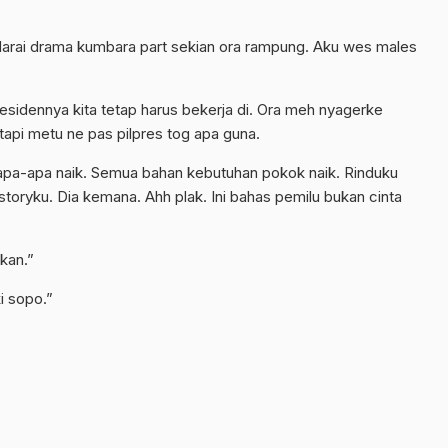
Marai drama kumbara part sekian ora rampung. Aku wes males
residennya kita tetap harus bekerja di. Ora meh nyagerke
tapi metu ne pas pilpres tog apa guna.
i apa-apa naik. Semua bahan kebutuhan pokok naik. Rinduku
 storyku. Dia kemana. Ahh plak. Ini bahas pemilu bukan cinta
kan.”
i sopo.”