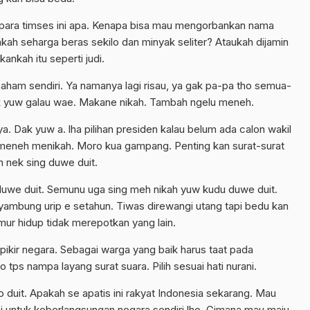
ga para timses ini apa. Kenapa bisa mau mengorbankan nama
akah seharga beras sekilo dan minyak seliter? Ataukah dijamin
ankah itu seperti judi.
 paham sendiri. Ya namanya lagi risau, ya gak pa-pa tho semua-
ok yuw galau wae. Makane nikah. Tambah ngelu meneh.
 Dak yuw a. lha pilihan presiden kalau belum ada calon wakil
meneh menikah. Moro kua gampang. Penting kan surat-surat
n nek sing duwe duit.
uwe duit. Semunu uga sing meh nikah yuw kudu duwe duit.
yambung urip e setahun. Tiwas direwangi utang tapi bedu kan
ur hidup tidak merepotkan yang lain.
pikir negara. Sebagai warga yang baik harus taat pada
tps nampa layang surat suara. Pilih sesuai hati nurani.
duit. Apakah se apatis ini rakyat Indonesia sekarang. Mau
ini untuk keberlangsungan negara sendiri lho. Gimana mau maju.