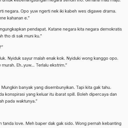
rti negara. Opo yuw ngerti nek iki kabeh wes digawe drama.
ene kahanan e.”
engungkapkan pendapat. Katane negara kita negara demokratis
 tho di sak muni ku.”
?”
duk. Nyiduk sayur malah enak kok. Nyiduki wong kanggo opo.
murah. Eh..yuw… Terlalu ekstrim.”
a. Mungkin banyak yang disembunyikan. Tapi kita gak tahu.
konspirasi yang keluar itu ibarat spill. Boleh dipercaya dan
dah pada waktunya.”
im tanda love. Meh baper dak gak sido. Wong pernah kebanting