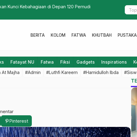
FA Gelar Penggalangan Bantuan untuk Korban Bencana
BERITA
KOLOM
FATWA
KHUTBAH
PUSTAKA
ks
Fatayat NU
Fatwa
Fiksi
Gadgets
Inspirations
K
 At Majha
#Admin
#Luthfi Kareem
#Hamidulloh Ibda
#Sisw
T
mentar
Pinterest