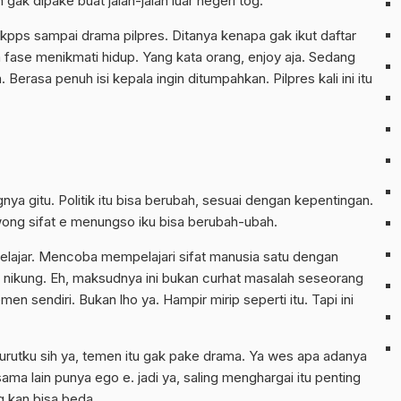
ak dipake buat jalan-jalan luar negeri tog.
 kpps sampai drama pilpres. Ditanya kenapa gak ikut daftar
m fase menikmati hidup. Yang kata orang, enjoy aja. Sedang
 Berasa penuh isi kepala ingin ditumpahkan. Pilpres kali ini itu
ya gitu. Politik itu bisa berubah, sesuai dengan kepentingan.
 wong sifat e menungso iku bisa berubah-ubah.
lajar. Mencoba mempelajari sifat manusia satu dengan
g nikung. Eh, maksudnya ini bukan curhat masalah seseorang
n sendiri. Bukan lho ya. Hampir mirip seperti itu. Tapi ini
nurutku sih ya, temen itu gak pake drama. Ya wes apa adanya
ma lain punya ego e. jadi ya, saling menghargai itu penting
g kan bisa beda.