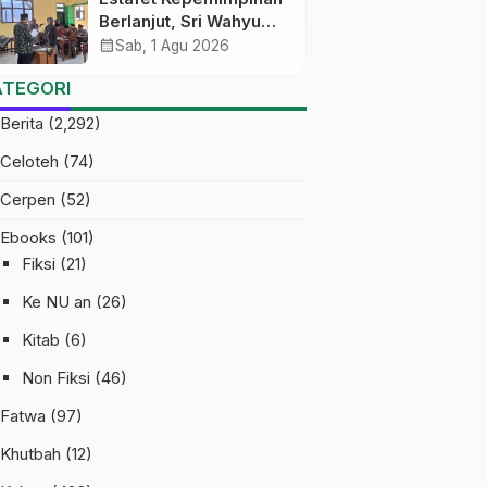
Berlanjut, Sri Wahyu
Susilowati Resmi
calendar_month
Sab, 1 Agu 2026
Pimpin MTs Ma’arif
ATEGORI
Sapuran
Berita
(2,292)
Celoteh
(74)
Cerpen
(52)
Ebooks
(101)
Fiksi
(21)
Ke NU an
(26)
Kitab
(6)
Non Fiksi
(46)
Fatwa
(97)
Khutbah
(12)