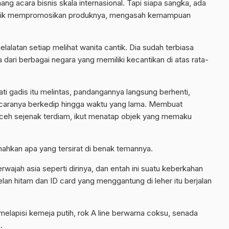
mang acara bisnis skala internasional. Tapi siapa sangka, ada
rtarik mempromosikan produknya, mengasah kemampuan
elalatan setiap melihat wanita cantik. Dia sudah terbiasa
dari berbagai negara yang memiliki kecantikan di atas rata-
i gadis itu melintas, pandangannya langsung berhenti,
a caranya berkedip hingga waktu yang lama. Membuat
goceh sejenak terdiam, ikut menatap objek yang memaku
emahkan apa yang tersirat di benak temannya.
wajah asia seperti dirinya, dan entah ini suatu keberkahan
lan hitam dan ID card yang menggantung di leher itu berjalan
melapisi kemeja putih, rok A line berwarna coksu, senada
.