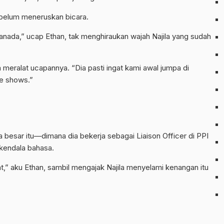
belum meneruskan bicara.
anada,” ucap Ethan, tak menghiraukan wajah Najila yang sudah
meralat ucapannya. “Dia pasti ingat kami awal jumpa di
de shows.”
ara besar itu—dimana dia bekerja sebagai Liaison Officer di PPI
 kendala bahasa.
ight,” aku Ethan, sambil mengajak Najila menyelami kenangan itu