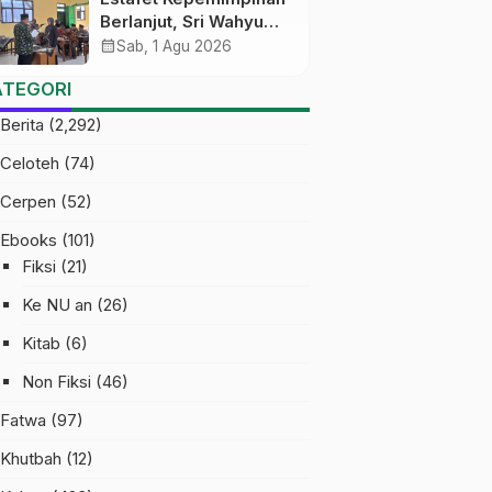
Berlanjut, Sri Wahyu
Susilowati Resmi
calendar_month
Sab, 1 Agu 2026
Pimpin MTs Ma’arif
ATEGORI
Sapuran
Berita
(2,292)
Celoteh
(74)
Cerpen
(52)
Ebooks
(101)
Fiksi
(21)
Ke NU an
(26)
Kitab
(6)
Non Fiksi
(46)
Fatwa
(97)
Khutbah
(12)