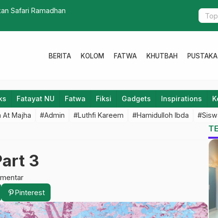
an Safari Ramadhan
Cegah Tero
BERITA
KOLOM
FATWA
KHUTBAH
PUSTAKA
ks
Fatayat NU
Fatwa
Fiksi
Gadgets
Inspirations
K
 At Majha
#Admin
#Luthfi Kareem
#Hamidulloh Ibda
#Sisw
T
Part 3
omentar
Pinterest