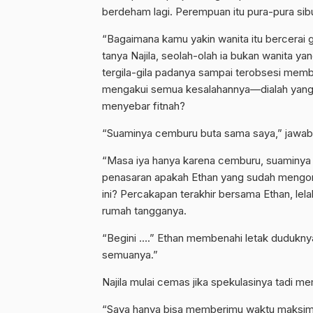
berdeham lagi. Perempuan itu pura-pura si
“Bagaimana kamu yakin wanita itu bercera
tanya Najila, seolah-olah ia bukan wanita y
tergila-gila padanya sampai terobsesi membu
mengakui semua kesalahannya—dialah yang 
menyebar fitnah?
“Suaminya cemburu buta sama saya,” jawab 
“Masa iya hanya karena cemburu, suaminya me
penasaran apakah Ethan yang sudah mengomp
ini? Percakapan terakhir bersama Ethan, lela
rumah tangganya.
“Begini ….” Ethan membenahi letak duduknya
semuanya.”
Najila mulai cemas jika spekulasinya tadi m
“Saya hanya bisa memberimu waktu maksimal