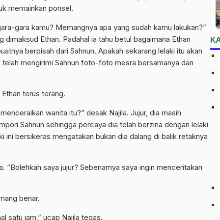
buk memainkan ponsel.
i gara-gara kamu? Memangnya apa yang sudah kamu lakukan?”
ang dimaksud Ethan. Padahal ia tahu betul bagaimana Ethan
K
atnya berpisah dari Sahnun. Apakah sekarang lelaki itu akan
telah mengirimi Sahnun foto-foto mesra bersamanya dan
Ethan terus terang.
nceraikan wanita itu?” desak Najila. Jujur, dia masih
ori Sahnun sehingga percaya dia telah berzina dengan lelaki
ki ini bersikeras mengatakan bukan dia dalang di balik retaknya
. “Bolehkah saya jujur? Sebenarnya saya ingin menceritakan
emang benar.
 satu jam,” ucap Najila tegas.