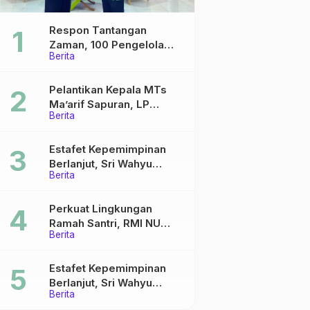
Respon Tantangan
Zaman, 100 Pengelola
Berita
Medsos Sekolah Ma’arif
Pekalongan Ikuti
Pelatihan Literasi Digital
Pelantikan Kepala MTs
Ma’arif Sapuran, LP
Berita
Ma’arif NU Wonosobo
Tekankan Lima Amanah
Kepemimpinan Nahdliyah
Estafet Kepemimpinan
Berlanjut, Sri Wahyu
Berita
Susilowati Resmi Pimpin
MTs Ma’arif Sapuran
Perkuat Lingkungan
Ramah Santri, RMI NU
Berita
Gelar ‘Sambang
Pesantren’ di Pati
Estafet Kepemimpinan
Berlanjut, Sri Wahyu
Berita
Susilowati Resmi Pimpin