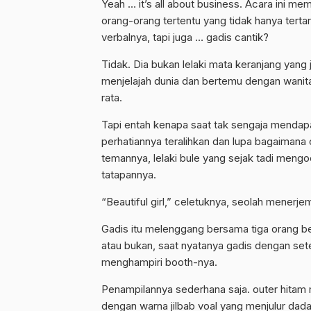
Yeah … it’s all about business. Acara ini me
orang-orang tertentu yang tidak hanya te
verbalnya, tapi juga … gadis cantik?
Tidak. Dia bukan lelaki mata keranjang yang j
menjelajah dunia dan bertemu dengan wanita 
rata.
Tapi entah kenapa saat tak sengaja mendapat
perhatiannya teralihkan dan lupa bagaiman
temannya, lelaki bule yang sejak tadi men
tatapannya.
“Beautiful girl,” celetuknya, seolah menerj
Gadis itu melenggang bersama tiga orang ber
atau bukan, saat nyatanya gadis dengan sete
menghampiri booth-nya.
Penampilannya sederhana saja. outer hitam 
dengan warna jilbab voal yang menjulur dada