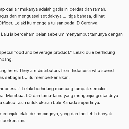
ap dari air mukanya adalah gadis ini cerdas dan ramah.
s dan menguasai setidaknya … tiga bahasa, dilihat
 Officer. Lelaki itu mengeja tulisan pada ID Cardnya.
nganya. Lalu ia berdeham pelan sebelum menyambut tamunya dengan
special food and beverage product.” Lelaki bule berhidung
mbang.
iting here. They are distributors from Indonesia who spend
ugas sebagai LO itu memperkenalkan.
Indonesia.” Lelaki berhidung mancung tampak semakin
esia. Membuat LO dan tamu-tamu yang mengunjungi standnya
a cukup fasih untuk ukuran bule Kanada sepertinya.
menunjuk lelaki di sampingnya, yang dari tadi lebih banyak
n berkenalan.