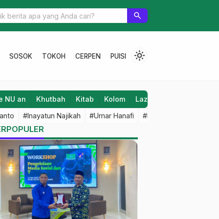
risme, FKPT Jateng Libatkan Pemuda Lewat Karakter ID
search
light_mode
SOSOK
TOKOH
CERPEN
PUISI
e NU an
Khutbah
Kitab
Kolom
Laziz NU
Lifestyle
anto
#Inayatun Najikah
#Umar Hanafi
#M Iqbal Dawami
#An
ERPOPULER