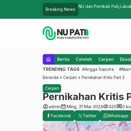
blematika Umat
NU dan Pemkab Pati,Lakuk
Breaking News
home
Berita
Celoteh
Cerpen
Eboo
TRENDING TAGS
#Angga Saputra
#Niam
Beranda
»
Cerpen
»
Pernikahan Kritis Part 3
Cerpen
Pernikahan Kritis 
account_circle
calendar_month
visibility
comment
admin
Ming, 31 Mar 2024
425
0 k
Facebook
Twitter
Whatsapp