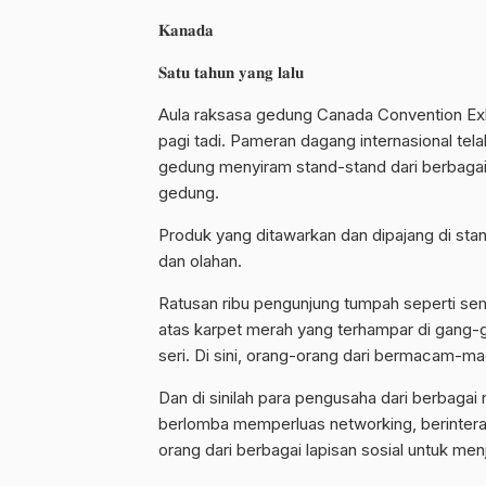
𝐊𝐚𝐧𝐚𝐝𝐚
𝐒𝐚𝐭𝐮 𝐭𝐚𝐡𝐮𝐧 𝐲𝐚𝐧𝐠 𝐥𝐚𝐥𝐮
Aula raksasa gedung Canada Convention Exhib
pagi tadi. Pameran dagang internasional tela
gedung menyiram stand-stand dari berbagai 
gedung.
Produk yang ditawarkan dan dipajang di stand
dan olahan.
Ratusan ribu pengunjung tumpah seperti semu
atas karpet merah yang terhampar di gang-
seri. Di sini, orang-orang dari bermacam-m
Dan di sinilah para pengusaha dari berbagai 
berlomba memperluas networking, berinteraksi
orang dari berbagai lapisan sosial untuk menj