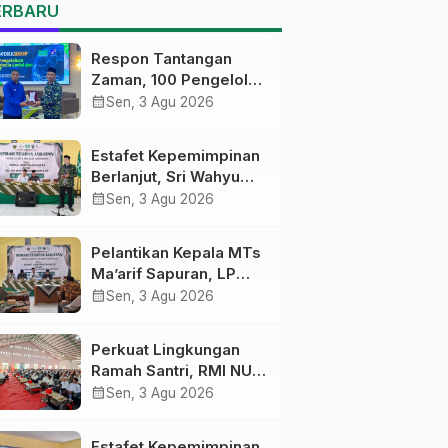
MTs Ma’arif Sapuran
ERBARU
Respon Tantangan
Zaman, 100 Pengelola
Medsos Sekolah
calendar_month
Sen, 3 Agu 2026
Ma’arif Pekalongan
Ikuti Pelatihan Literasi
Estafet Kepemimpinan
Digital
Berlanjut, Sri Wahyu
Susilowati Resmi
calendar_month
Sen, 3 Agu 2026
Pimpin MTs Ma’arif
Sapuran
Pelantikan Kepala MTs
Ma’arif Sapuran, LP
Ma’arif NU Wonosobo
calendar_month
Sen, 3 Agu 2026
Tekankan Lima
Amanah
Perkuat Lingkungan
Kepemimpinan
Ramah Santri, RMI NU
Nahdliyah
Gelar ‘Sambang
calendar_month
Sen, 3 Agu 2026
Pesantren’ di Pati
Estafet Kepemimpinan