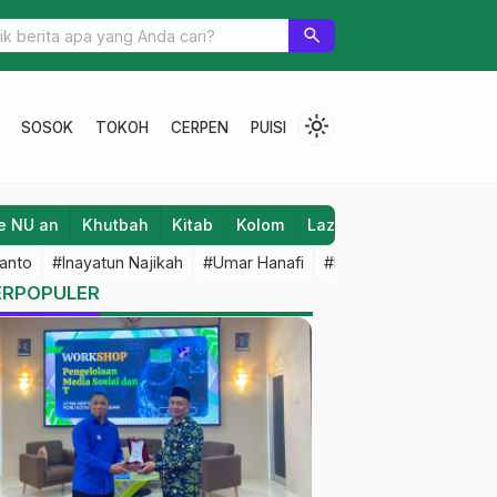
i Berbagi Fidyah Kepada Korban Banjir
search
light_mode
SOSOK
TOKOH
CERPEN
PUISI
e NU an
Khutbah
Kitab
Kolom
Laziz NU
Lifestyle
anto
#Inayatun Najikah
#Umar Hanafi
#M Iqbal Dawami
#An
ERPOPULER