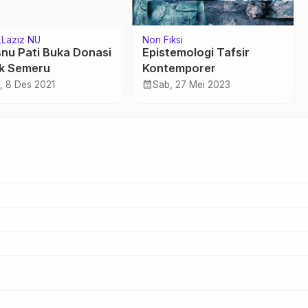
Laziz NU
Non Fiksi
snu Pati Buka Donasi
Epistemologi Tafsir
k Semeru
Kontemporer
calendar_month
, 8 Des 2021
Sab, 27 Mei 2023