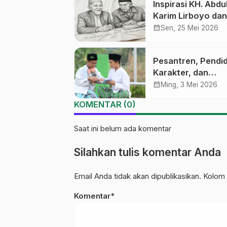
Inspirasi KH. Abdu
Karim Lirboyo dan
Abdussalam Kaje
calendar_month
Sen, 25 Mei 2026
Pesantren, Pendi
Karakter, dan
Kekerasan Seksua
calendar_month
Ming, 3 Mei 2026
KOMENTAR (0)
Saat ini belum ada komentar
Silahkan tulis komentar Anda
Email Anda tidak akan dipublikasikan. Kolom 
Komentar*