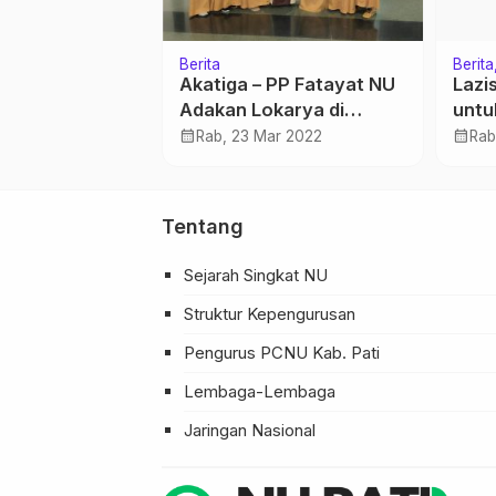
Berita
Berita
isa, Nahkoda
Akatiga – PP Fatayat NU
Lazi
-IPPNU
Adakan Lokarya di
untu
gu
Bandung
calendar_month
calendar_month
ep 2021
Rab, 23 Mar 2022
Rab
Tentang
Sejarah Singkat NU
Struktur Kepengurusan
Pengurus PCNU Kab. Pati
Lembaga-Lembaga
Jaringan Nasional