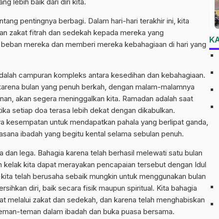
g lebih baik dari diri kita.
tang pentingnya berbagi. Dalam hari-hari terakhir ini, kita
n zakat fitrah dan sedekah kepada mereka yang
K
beban mereka dan memberi mereka kebahagiaan di hari yang
adalah campuran kompleks antara kesedihan dan kebahagiaan.
m karena bulan yang penuh berkah, dengan malam-malamnya
nan, akan segera meninggalkan kita. Ramadan adalah saat
etika setiap doa terasa lebih dekat dengan dikabulkan.
nya kesempatan untuk mendapatkan pahala yang berlipat ganda,
uasana ibadah yang begitu kental selama sebulan penuh.
ia dan lega. Bahagia karena telah berhasil melewati satu bulan
dan kelak kita dapat merayakan pencapaian tersebut dengan Idul
a kita telah berusaha sebaik mungkin untuk menggunakan bulan
kan diri, baik secara fisik maupun spiritual. Kita bahagia
at melalui zakat dan sedekah, dan karena telah menghabiskan
teman-teman dalam ibadah dan buka puasa bersama.