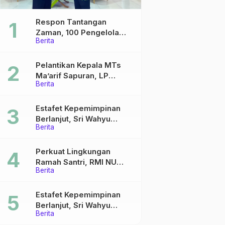
Respon Tantangan
Zaman, 100 Pengelola
Berita
Medsos Sekolah Ma’arif
Pekalongan Ikuti
Pelatihan Literasi Digital
Pelantikan Kepala MTs
Ma’arif Sapuran, LP
Berita
Ma’arif NU Wonosobo
Tekankan Lima Amanah
Kepemimpinan Nahdliyah
Estafet Kepemimpinan
Berlanjut, Sri Wahyu
Berita
Susilowati Resmi Pimpin
MTs Ma’arif Sapuran
Perkuat Lingkungan
Ramah Santri, RMI NU
Berita
Gelar ‘Sambang
Pesantren’ di Pati
Estafet Kepemimpinan
Berlanjut, Sri Wahyu
Berita
Susilowati Resmi Pimpin