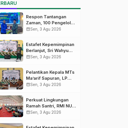
MTs Ma’arif Sapuran
ERBARU
Respon Tantangan
Zaman, 100 Pengelola
Medsos Sekolah
calendar_month
Sen, 3 Agu 2026
Ma’arif Pekalongan
Ikuti Pelatihan Literasi
Estafet Kepemimpinan
Digital
Berlanjut, Sri Wahyu
Susilowati Resmi
calendar_month
Sen, 3 Agu 2026
Pimpin MTs Ma’arif
Sapuran
Pelantikan Kepala MTs
Ma’arif Sapuran, LP
Ma’arif NU Wonosobo
calendar_month
Sen, 3 Agu 2026
Tekankan Lima
Amanah
Perkuat Lingkungan
Kepemimpinan
Ramah Santri, RMI NU
Nahdliyah
Gelar ‘Sambang
calendar_month
Sen, 3 Agu 2026
Pesantren’ di Pati
Estafet Kepemimpinan