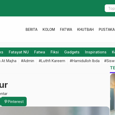
Lazisnu Pat
BERITA
KOLOM
FATWA
KHUTBAH
PUSTAKA
ks
Fatayat NU
Fatwa
Fiksi
Gadgets
Inspirations
K
 At Majha
#Admin
#Luthfi Kareem
#Hamidulloh Ibda
#Sisw
T
ur
ntar
Pinterest