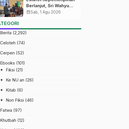
Berlanjut, Sri Wahyu
Susilowati Resmi
calendar_month
Sab, 1 Agu 2026
Pimpin MTs Ma’arif
ATEGORI
Sapuran
Berita
(2,292)
Celoteh
(74)
Cerpen
(52)
Ebooks
(101)
Fiksi
(21)
Ke NU an
(26)
Kitab
(6)
Non Fiksi
(46)
Fatwa
(97)
Khutbah
(12)