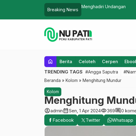
Belajar Menjadi Bijaksana
Breaking News
home
Berita
Celoteh
Cerpen
Eboo
TRENDING TAGS
#Angga Saputra
#Niam
Beranda
»
Kolom
»
Menghitung Mundur
Kolom
Menghitung Mund
account_circle
calendar_month
visibility
comment
admin
Sen, 1 Apr 2024
369
0 kome
Facebook
Twitter
Whatsapp