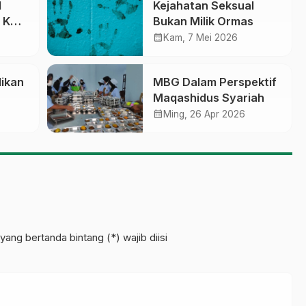
l
Kejahatan Seksual
 KH.
Bukan Milik Ormas
n
calendar_month
Kam, 7 Mei 2026
dikan
MBG Dalam Perspektif
Maqashidus Syariah
l
calendar_month
Ming, 26 Apr 2026
yang bertanda bintang (*) wajib diisi