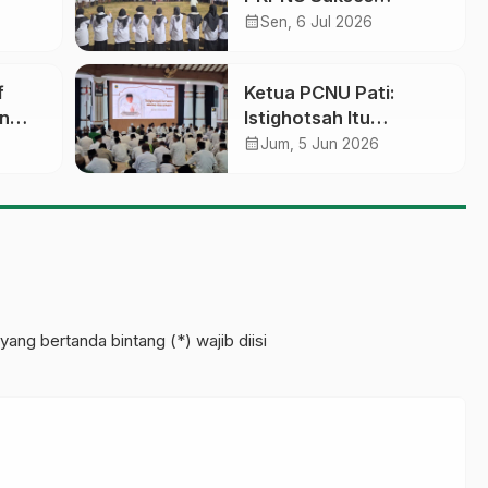
Jaga
Tuntaskan Kaderisasi
calendar_month
Sen, 6 Jul 2026
f
​Ketua PCNU Pati:
n
Istighotsah Itu
ulus
Semacam ‘Demo’
calendar_month
Jum, 5 Jun 2026
kepada Allah
yang bertanda bintang (*) wajib diisi