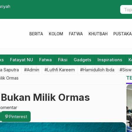
iterjang Puting Beliung, Puluhan Rumah Rusak
Naskah Peg
BERITA
KOLOM
FATWA
KHUTBAH
PUSTAKA
ks
Fatayat NU
Fatwa
Fiksi
Gadgets
Inspirations
K
a Saputra
#Admin
#Luthfi Kareem
#Hamidulloh Ibda
#Sisw
T
ilik Ormas
 Bukan Milik Ormas
komentar
Pinterest