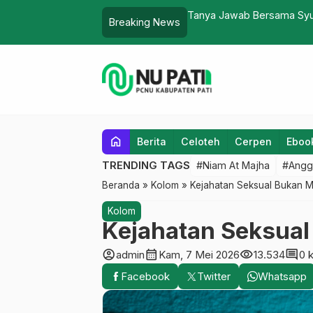
Tiga Desa di Gabus Pati D
Breaking News
…
home
Berita
Celoteh
Cerpen
Eboo
TRENDING TAGS
#Niam At Majha
#Angg
Beranda
»
Kolom
»
Kejahatan Seksual Bukan M
Kolom
Kejahatan Seksual
account_circle
calendar_month
visibility
comment
admin
Kam, 7 Mei 2026
13.534
0 
Facebook
Twitter
Whatsapp