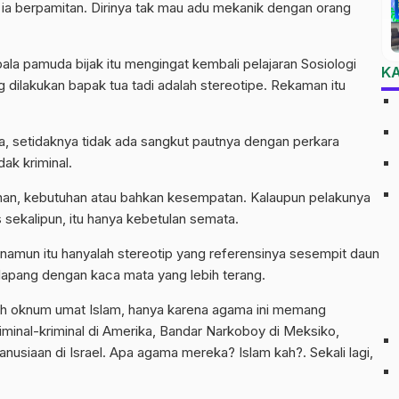
ia berpamitan. Dirinya tak mau adu mekanik dengan orang
pala pamuda bijak itu mengingat kembali pelajaran Sosiologi
K
g dilakukan bapak tua tadi adalah stereotipe. Rekaman itu
ma, setidaknya tidak ada sangkut pautnya dengan perkara
ak kriminal.
nginan, kebutuhan atau bahkan kesempatan. Kalaupun pelakunya
s sekalipun, itu hanya kebetulan semata.
a, namun itu hanyalah stereotip yang referensinya sesempit daun
h lapang dengan kaca mata yang lebih terang.
leh oknum umat Islam, hanya karena agama ini memang
iminal-kriminal di Amerika, Bandar Narkoboy di Meksiko,
nusiaan di Israel. Apa agama mereka? Islam kah?. Sekali lagi,