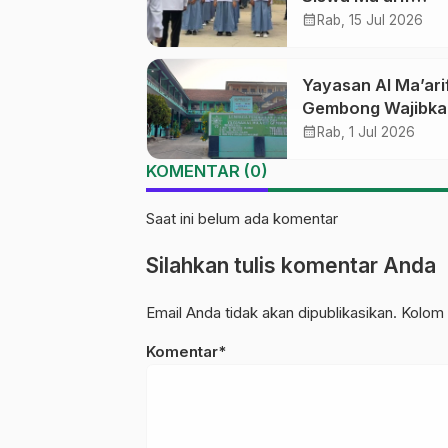
Diingatkan untuk 
calendar_month
Rab, 15 Jul 2026
Marwah NU
Yayasan Al Ma’ari
Gembong Wajibka
Semua Pendidik L
calendar_month
Rab, 1 Jul 2026
PD-PKPNU
KOMENTAR (0)
Saat ini belum ada komentar
Silahkan tulis komentar Anda
Email Anda tidak akan dipublikasikan. Kolom 
Komentar*