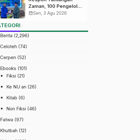
Zaman, 100 Pengelola
Medsos Sekolah
calendar_month
Sen, 3 Agu 2026
Ma’arif Pekalongan
ATEGORI
Ikuti Pelatihan Literasi
Digital
Berita
(2,296)
Celoteh
(74)
Cerpen
(52)
Ebooks
(101)
Fiksi
(21)
Ke NU an
(26)
Kitab
(6)
Non Fiksi
(46)
Fatwa
(97)
Khutbah
(12)