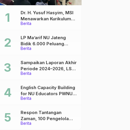
Dr. H. Yusuf Hasyim, MSI
Menawarkan Kurikulum
Berita
Diversifikasi, Harapan
Baru dalam dunia
pendidikan
LP Ma’arif NU Jateng
Bidik 6.000 Peluang
Berita
Pelatihan dan Sertifikasi
bagi Lulusan SMK
Sampaikan Laporan Akhir
Periode 2024–2026, LSP
Berita
P2 Ma’arif NU Jateng
Mantapkan Sinergi Link
and Match
English Capacity Building
for NU Educators PWNU
Berita
Jawa Tengah Batch#4;
Membuka Jalan Menuju
Masa Depan
Respon Tantangan
Zaman, 100 Pengelola
Berita
Medsos Sekolah Ma’arif