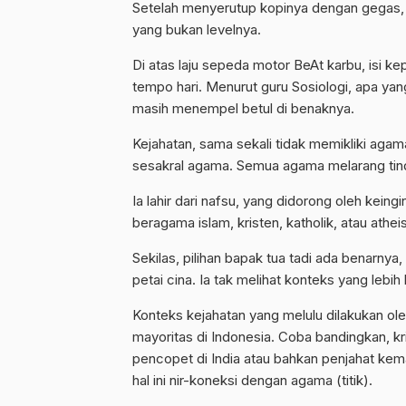
Setelah menyerutup kopinya dengan gegas, 
yang bukan levelnya.
Di atas laju sepeda motor BeAt karbu, isi ke
tempo hari. Menurut guru Sosiologi, apa yan
masih menempel betul di benaknya.
Kejahatan, sama sekali tidak memikliki aga
sesakral agama. Semua agama melarang tind
Ia lahir dari nafsu, yang didorong oleh kei
beragama islam, kristen, katholik, atau athei
Sekilas, pilihan bapak tua tadi ada benarny
petai cina. Ia tak melihat konteks yang lebi
Konteks kejahatan yang melulu dilakukan o
mayoritas di Indonesia. Coba bandingkan, kr
pencopet di India atau bahkan penjahat kema
hal ini nir-koneksi dengan agama (titik).