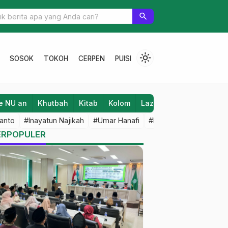
on dan Peradaban Nusantara
search
light_mode
SOSOK
TOKOH
CERPEN
PUISI
e NU an
Khutbah
Kitab
Kolom
Laziz NU
Lifestyle
anto
#Inayatun Najikah
#Umar Hanafi
#M Iqbal Dawami
#An
ERPOPULER