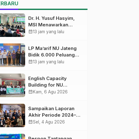
Pekalongan Ikuti
ERBARU
Pelatihan Literasi Digital
Dr. H. Yusuf Hasyim,
MSI Menawarkan
Kurikulum
calendar_month
13 jam yang lalu
Diversifikasi, Harapan
Baru dalam dunia
LP Ma’arif NU Jateng
pendidikan
Bidik 6.000 Peluang
Pelatihan dan
calendar_month
13 jam yang lalu
Sertifikasi bagi Lulusan
SMK
English Capacity
Building for NU
Educators PWNU Jawa
calendar_month
Kam, 6 Agu 2026
Tengah Batch#4;
Membuka Jalan
Sampaikan Laporan
Menuju Masa Depan
Akhir Periode 2024–
2026, LSP P2 Ma’arif
calendar_month
Sel, 4 Agu 2026
NU Jateng Mantapkan
Sinergi Link and Match
Respon Tantangan