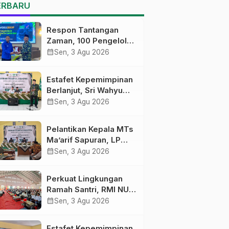
MTs Ma’arif Sapuran
ERBARU
Respon Tantangan
Zaman, 100 Pengelola
Medsos Sekolah
calendar_month
Sen, 3 Agu 2026
Ma’arif Pekalongan
Ikuti Pelatihan Literasi
Estafet Kepemimpinan
Digital
Berlanjut, Sri Wahyu
Susilowati Resmi
calendar_month
Sen, 3 Agu 2026
Pimpin MTs Ma’arif
Sapuran
Pelantikan Kepala MTs
Ma’arif Sapuran, LP
Ma’arif NU Wonosobo
calendar_month
Sen, 3 Agu 2026
Tekankan Lima
Amanah
Perkuat Lingkungan
Kepemimpinan
Ramah Santri, RMI NU
Nahdliyah
Gelar ‘Sambang
calendar_month
Sen, 3 Agu 2026
Pesantren’ di Pati
Estafet Kepemimpinan