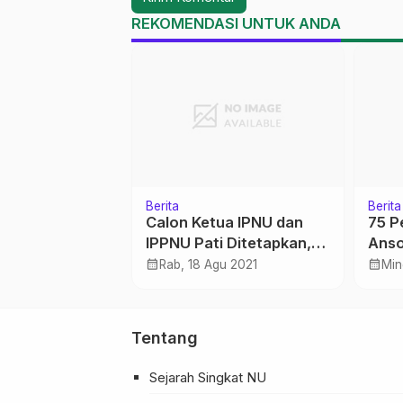
REKOMENDASI UNTUK ANDA
Berita
Berita
t dan Inovasi
Calon Ketua IPNU dan
75 P
dan Bapperida
IPPNU Pati Ditetapkan,
Anso
INISNU
Ini Data Diri dan Visi-
calendar_month
calendar_month
v 2025
Rab, 18 Agu 2021
Min
Misinya
Tentang
Sejarah Singkat NU