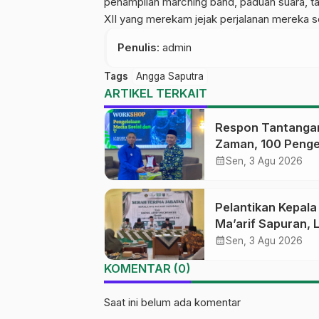
penampilan marching band, paduan suara, ta
XII yang merekam jejak perjalanan mereka se
Penulis
: admin
Tags
Angga Saputra
ARTIKEL TERKAIT
Respon Tantanga
Zaman, 100 Penge
Medsos Sekolah
calendar_month
Sen, 3 Agu 2026
Ma’arif Pekalong
Ikuti Pelatihan Lit
Pelantikan Kepal
Digital
Ma’arif Sapuran, 
Ma’arif NU Wono
calendar_month
Sen, 3 Agu 2026
Tekankan Lima
KOMENTAR (0)
Amanah Kepemim
Nahdliyah
Saat ini belum ada komentar