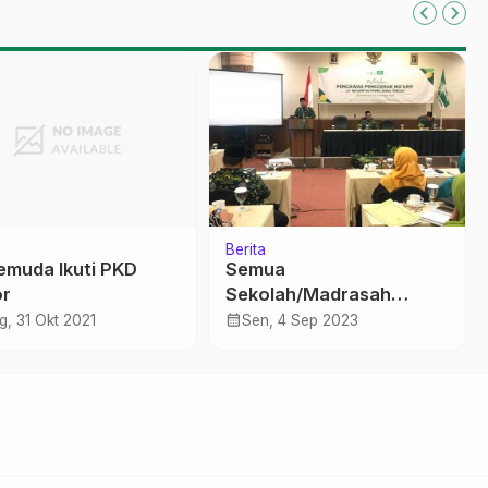
Berita
emuda Ikuti PKD
Semua
r
Sekolah/Madrasah
Ma`arif NU Jawa Tengah
calendar_month
g, 31 Okt 2021
Sen, 4 Sep 2023
Diwajibkan Inklusif