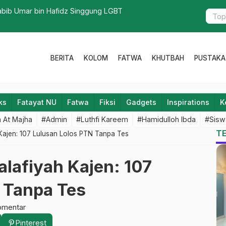
 Pencetus Pondok Pesantren Wetan Banon
Peran NU d
BERITA
KOLOM
FATWA
KHUTBAH
PUSTAKA
ks
Fatayat NU
Fatwa
Fiksi
Gadgets
Inspirations
K
 At Majha
#Admin
#Luthfi Kareem
#Hamidulloh Ibda
#Sisw
T
ajen: 107 Lulusan Lolos PTN Tanpa Tes
afiyah Kajen: 107
 Tanpa Tes
omentar
Pinterest