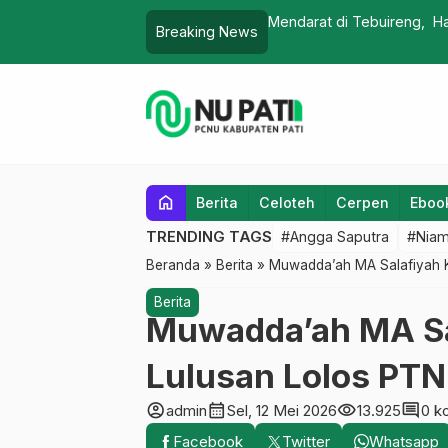
Hafidz Singgung LGBT
KH. Sirodj: Sosok Cerdas
Breaking News
…
home
Berita
Celoteh
Cerpen
Eboo
TRENDING TAGS
#Angga Saputra
#Niam
Beranda
»
Berita
»
Muwadda’ah MA Salafiyah K
Berita
Muwadda’ah MA Sal
Lulusan Lolos PTN
account_circle
calendar_month
visibility
comment
admin
Sel, 12 Mei 2026
13.925
0 k
Facebook
Twitter
Whatsapp