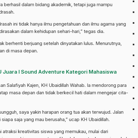
nya berhasil dalam bidang akademik, tetapi juga mampu
drasah.
asah ini tidak hanya ilmu pengetahuan dan ilmu agama yang
 dirasakan dalam kehidupan sehari-hari,” tegas dia.
k berhenti berjuang setelah dinyatakan lulus. Menurutnya,
an di masa depan.
U Juara I Sound Adventure Kategori Mahasiswa
san Salafiyah Kajen, KH Ubaidillah Wahab. Ia mendorong para
atap masa depan dan tidak berkecil hati dalam mengejar cita-
-sungguh, saya yakin harapan orang tua akan terwujud. Jalan
 siapa saja yang mau berusaha,” ucap KH Ubaidillah.
i atraksi kreativitas siswa yang memukau, mulai dari