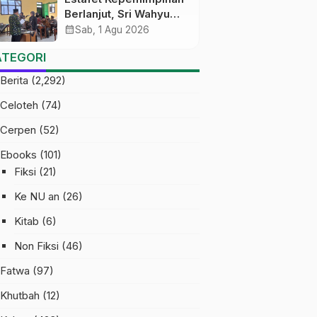
Berlanjut, Sri Wahyu
Susilowati Resmi
calendar_month
Sab, 1 Agu 2026
Pimpin MTs Ma’arif
ATEGORI
Sapuran
Berita
(2,292)
Celoteh
(74)
Cerpen
(52)
Ebooks
(101)
Fiksi
(21)
Ke NU an
(26)
Kitab
(6)
Non Fiksi
(46)
Fatwa
(97)
Khutbah
(12)