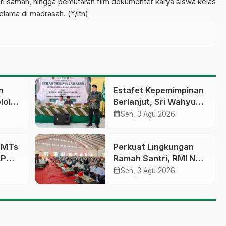
ri saman, hingga pemutaran film dokumenter karya siswa kelas
lama di madrasah. (*/ltn)
n
Estafet Kepemimpinan
lola
Berlanjut, Sri Wahyu
Susilowati Resmi
calendar_month
Sen, 3 Agu 2026
an
Pimpin MTs Ma’arif
erasi
Sapuran
a MTs
Perkuat Lingkungan
LP
Ramah Santri, RMI NU
sobo
Gelar ‘Sambang
calendar_month
Sen, 3 Agu 2026
Pesantren’ di Pati
pinan