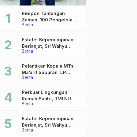
Respon Tantangan
Zaman, 100 Pengelola
Berita
Medsos Sekolah Ma’arif
Pekalongan Ikuti
Pelatihan Literasi Digital
Estafet Kepemimpinan
Berlanjut, Sri Wahyu
Berita
Susilowati Resmi Pimpin
MTs Ma’arif Sapuran
Pelantikan Kepala MTs
Ma’arif Sapuran, LP
Berita
Ma’arif NU Wonosobo
Tekankan Lima Amanah
Kepemimpinan Nahdliyah
Perkuat Lingkungan
Ramah Santri, RMI NU
Berita
Gelar ‘Sambang
Pesantren’ di Pati
Estafet Kepemimpinan
Berlanjut, Sri Wahyu
Berita
Susilowati Resmi Pimpin