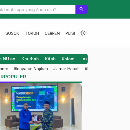
alam Menanggulangi Bencana
search
light_mode
SOSOK
TOKOH
CERPEN
PUISI
e NU an
Khutbah
Kitab
Kolom
Laziz NU
Lifestyle
anto
#Inayatun Najikah
#Umar Hanafi
#M Iqbal Dawami
#An
ERPOPULER