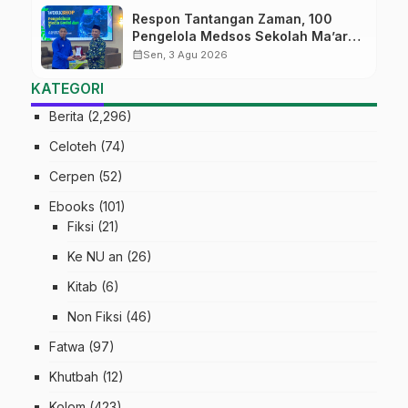
Respon Tantangan Zaman, 100
Pengelola Medsos Sekolah Ma’arif
Pekalongan Ikuti Pelatihan Literasi
calendar_month
Sen, 3 Agu 2026
Digital
KATEGORI
Berita
(2,296)
Celoteh
(74)
Cerpen
(52)
Ebooks
(101)
Fiksi
(21)
Ke NU an
(26)
Kitab
(6)
Non Fiksi
(46)
Fatwa
(97)
Khutbah
(12)
Kolom
(423)