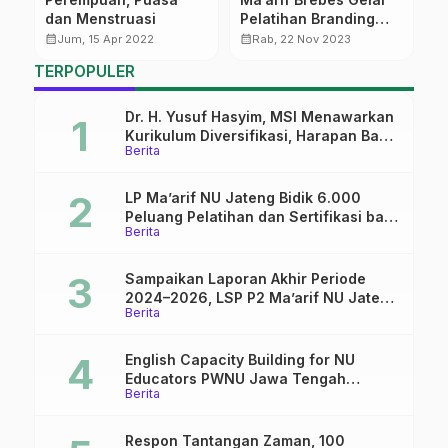
dan Menstruasi
Pelatihan Branding
M
dan Publikasi
M
calendar_month
calendar_month
calendar_month
Jum, 15 Apr 2022
Rab, 22 Nov 2023
TERPOPULER
Dr. H. Yusuf Hasyim, MSI Menawarkan
Kurikulum Diversifikasi, Harapan Baru
Berita
dalam dunia pendidikan
LP Ma’arif NU Jateng Bidik 6.000
Peluang Pelatihan dan Sertifikasi bagi
Berita
Lulusan SMK
Sampaikan Laporan Akhir Periode
2024–2026, LSP P2 Ma’arif NU Jateng
Berita
Mantapkan Sinergi Link and Match
English Capacity Building for NU
Educators PWNU Jawa Tengah
Berita
Batch#4; Membuka Jalan Menuju
Masa Depan
Respon Tantangan Zaman, 100