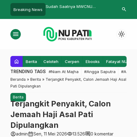
atnya MWCNU
Menjaga Marwah Corak Politik
Laki-laki Ca
search
Breaking News
Batangan Lebih Maju
Kebangsaan NU
Juwana
menu
light_mode
home
Berita
Celoteh
Cerpen
Ebooks
Fatayat NU
F
TRENDING TAGS
#Niam At Majha
#Angga Saputra
#Admin
Beranda
»
Berita
»
Terjangkit Penyakit, Calon Jemaah Haji Asal
Pati Dipulangkan
Berita
Terjangkit Penyakit, Calon
Jemaah Haji Asal Pati
Dipulangkan
account_circle
calendar_month
visibility
comment
admin
Sen, 11 Mei 2026
13.526
0 komentar