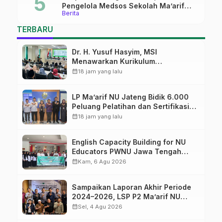
Pengelola Medsos Sekolah Ma’arif
Berita
Pekalongan Ikuti Pelatihan Literasi
Digital
TERBARU
Dr. H. Yusuf Hasyim, MSI
Menawarkan Kurikulum
Diversifikasi, Harapan Baru dalam
calendar_month
18 jam yang lalu
dunia pendidikan
LP Ma’arif NU Jateng Bidik 6.000
Peluang Pelatihan dan Sertifikasi
bagi Lulusan SMK
calendar_month
18 jam yang lalu
English Capacity Building for NU
Educators PWNU Jawa Tengah
Batch#4; Membuka Jalan Menuju
calendar_month
Kam, 6 Agu 2026
Masa Depan
Sampaikan Laporan Akhir Periode
2024–2026, LSP P2 Ma’arif NU
Jateng Mantapkan Sinergi Link and
calendar_month
Sel, 4 Agu 2026
Match