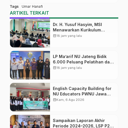
Tags
Umar Hanafi
ARTIKEL TERKAIT
Dr. H. Yusuf Hasyim, MSI
Menawarkan Kurikulum
Diversifikasi, Harapan Baru
calendar_month
18 jam yang lalu
dalam dunia pendidikan
LP Ma’arif NU Jateng Bidik
6.000 Peluang Pelatihan dan
Sertifikasi bagi Lulusan SMK
calendar_month
18 jam yang lalu
English Capacity Building for
NU Educators PWNU Jawa
Tengah Batch#4; Membuka
calendar_month
Kam, 6 Agu 2026
Jalan Menuju Masa Depan
Sampaikan Laporan Akhir
Periode 2024–2026, LSP P2