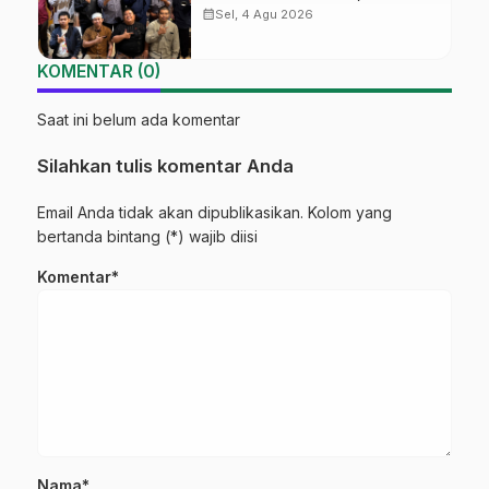
Ma’arif NU Jateng Mantapkan
calendar_month
Sel, 4 Agu 2026
Sinergi Link and Match
KOMENTAR (0)
Saat ini belum ada komentar
Silahkan tulis komentar Anda
Email Anda tidak akan dipublikasikan. Kolom yang
bertanda bintang (*) wajib diisi
Komentar*
Nama*