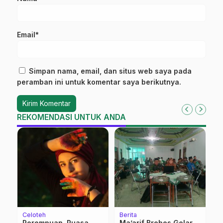
Email*
Simpan nama, email, dan situs web saya pada
peramban ini untuk komentar saya berikutnya.
REKOMENDASI UNTUK ANDA
Celoteh
Berita
Be
Perempuan, Puasa
Ma’arif Brebes Gelar
H