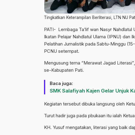
Tingkatkan Keterampilan Berliterasi, LTN NU P
PATI- Lembaga Ta’lif wan Nasyr Nahdlatu
Ikatan Pelajar Nahdlatul Ulama (IPNU) dan I
Pelatihan Jurnalistik pada Sabtu-Minggu (15-1
PCNU setempat.
Mengusung tema “Merawat Jagad Literasi”, k
se-Kabupaten Pati.
Baca juga:
SMK Salafiyah Kajen Gelar Unjuk K
Kegiatan tersebut dibuka langsung oleh Ke
Turut hadir juga pada pbukaan itu ialah Ket
KH. Yusuf mengatakan, literasi yang baik d