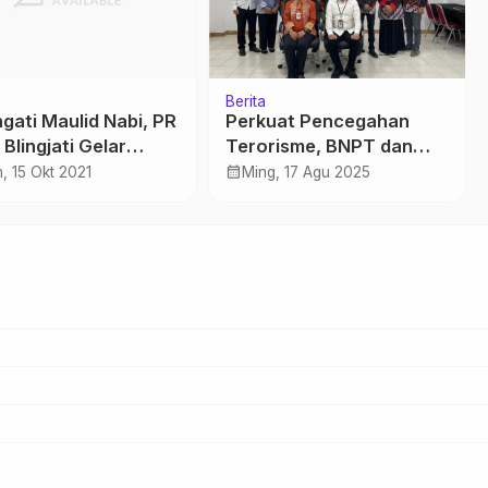
Berita
ngati Maulid Nabi, PR
Perkuat Pencegahan
Blingjati Gelar
Terorisme, BNPT dan
ri Maulid
FKPT Jateng Audiensi
calendar_month
, 15 Okt 2021
Ming, 17 Agu 2025
dengan Kesbangpol