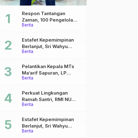
Respon Tantangan
Zaman, 100 Pengelola
Berita
Medsos Sekolah Ma’arif
Pekalongan Ikuti
Pelatihan Literasi Digital
Estafet Kepemimpinan
Berlanjut, Sri Wahyu
Berita
Susilowati Resmi Pimpin
MTs Ma’arif Sapuran
Pelantikan Kepala MTs
Ma’arif Sapuran, LP
Berita
Ma’arif NU Wonosobo
Tekankan Lima Amanah
Kepemimpinan Nahdliyah
Perkuat Lingkungan
Ramah Santri, RMI NU
Berita
Gelar ‘Sambang
Pesantren’ di Pati
Estafet Kepemimpinan
Berlanjut, Sri Wahyu
Berita
Susilowati Resmi Pimpin