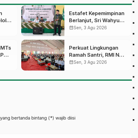
n
Estafet Kepemimpinan
lola
Berlanjut, Sri Wahyu
Susilowati Resmi
calendar_month
Sen, 3 Agu 2026
an
Pimpin MTs Ma’arif
erasi
Sapuran
a MTs
Perkuat Lingkungan
LP
Ramah Santri, RMI NU
sobo
Gelar ‘Sambang
calendar_month
Sen, 3 Agu 2026
Pesantren’ di Pati
pinan
yang bertanda bintang (*) wajib diisi