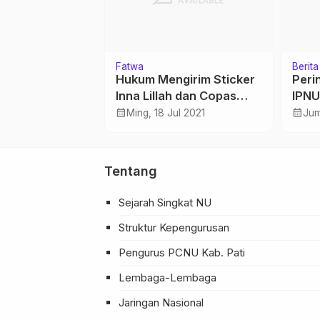
NU
Fatwa
Berita
g Keuangan
Hukum Mengirim Sticker
Peri
PWNU
Inna Lillah dan Copas
IPNU 
 Kedaulatan
Doa untuk Orang
Safa
calendar_month
calendar_month
es 2021
Ming, 18 Jul 2021
Jum
Meninggal
Tentang
Sejarah Singkat NU
Struktur Kepengurusan
Pengurus PCNU Kab. Pati
Lembaga-Lembaga
Jaringan Nasional