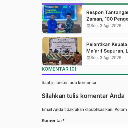
Respon Tantanga
Zaman, 100 Penge
Medsos Sekolah
calendar_month
Sen, 3 Agu 2026
Ma’arif Pekalong
Ikuti Pelatihan Lit
Pelantikan Kepal
Digital
Ma’arif Sapuran, 
Ma’arif NU Wono
calendar_month
Sen, 3 Agu 2026
Tekankan Lima
KOMENTAR (0)
Amanah Kepemim
Nahdliyah
Saat ini belum ada komentar
Silahkan tulis komentar Anda
Email Anda tidak akan dipublikasikan. Kolom 
Komentar*