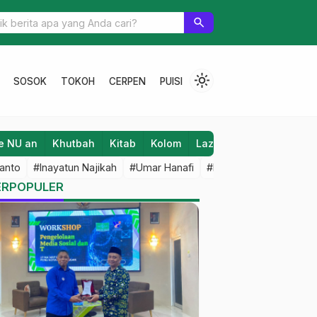
 Buka-Bukaan, Beberkan Program Segar (bagian 3)
search
light_mode
SOSOK
TOKOH
CERPEN
PUISI
e NU an
Khutbah
Kitab
Kolom
Laziz NU
Lifestyle
anto
#Inayatun Najikah
#Umar Hanafi
#M Iqbal Dawami
#An
ERPOPULER