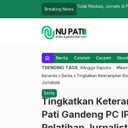
Tolak Mediasi, Jurnalis di
Breaking News
Hijau
home
Berita
Celoteh
Cerpen
Eboo
TRENDING TAGS
#Angga Saputra
#Niam
Beranda
»
Berita
»
Tingkatkan Keterampilan Be
Jurnalistik
Berita
Tingkatkan Keteram
Pati Gandeng PC 
Pelatihan Jurnalist