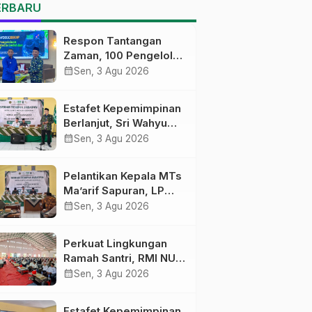
MTs Ma’arif Sapuran
ERBARU
Respon Tantangan
Zaman, 100 Pengelola
Medsos Sekolah
calendar_month
Sen, 3 Agu 2026
Ma’arif Pekalongan
Ikuti Pelatihan Literasi
Estafet Kepemimpinan
Digital
Berlanjut, Sri Wahyu
Susilowati Resmi
calendar_month
Sen, 3 Agu 2026
Pimpin MTs Ma’arif
Sapuran
Pelantikan Kepala MTs
Ma’arif Sapuran, LP
Ma’arif NU Wonosobo
calendar_month
Sen, 3 Agu 2026
Tekankan Lima
Amanah
Perkuat Lingkungan
Kepemimpinan
Ramah Santri, RMI NU
Nahdliyah
Gelar ‘Sambang
calendar_month
Sen, 3 Agu 2026
Pesantren’ di Pati
Estafet Kepemimpinan