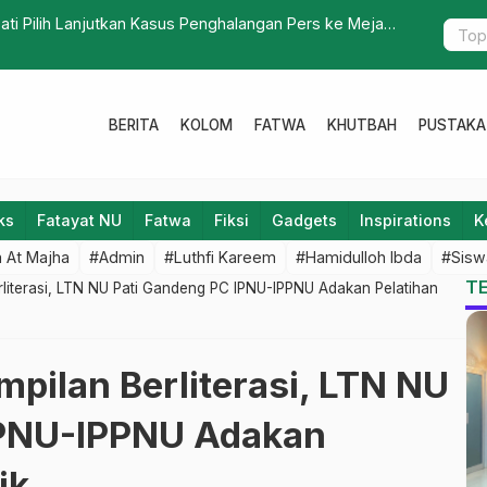
 Pati Pilih Lanjutkan Kasus Penghalangan Pers ke Meja
Ketua PCNU
BERITA
KOLOM
FATWA
KHUTBAH
PUSTAKA
ks
Fatayat NU
Fatwa
Fiksi
Gadgets
Inspirations
K
 At Majha
#Admin
#Luthfi Kareem
#Hamidulloh Ibda
#Sisw
T
rliterasi, LTN NU Pati Gandeng PC IPNU-IPPNU Adakan Pelatihan
pilan Berliterasi, LTN NU
IPNU-IPPNU Adakan
ik