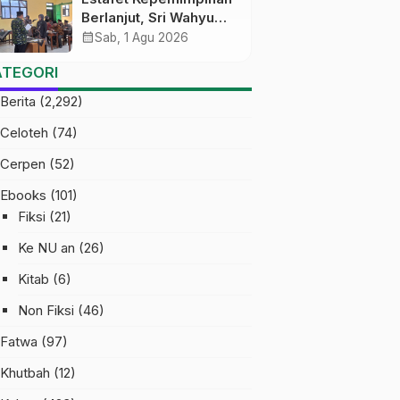
Berlanjut, Sri Wahyu
Susilowati Resmi
calendar_month
Sab, 1 Agu 2026
Pimpin MTs Ma’arif
ATEGORI
Sapuran
Berita
(2,292)
Celoteh
(74)
Cerpen
(52)
Ebooks
(101)
Fiksi
(21)
Ke NU an
(26)
Kitab
(6)
Non Fiksi
(46)
Fatwa
(97)
Khutbah
(12)