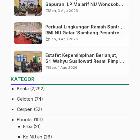
Sapuran, LP Ma’arif NU Wonosobo
Tekankan Lima Amanah
calendar_month
Sen, 3 Agu 2026
Kepemimpinan Nahdliyah
Perkuat Lingkungan Ramah Santri,
RMI NU Gelar ‘Sambang Pesantren’
di Pati
calendar_month
Sen, 3 Agu 2026
Estafet Kepemimpinan Berlanjut,
Sri Wahyu Susilowati Resmi Pimpin
MTs Ma’arif Sapuran
calendar_month
Sab, 1 Agu 2026
KATEGORI
Berita
(2,292)
Celoteh
(74)
Cerpen
(52)
Ebooks
(101)
Fiksi
(21)
Ke NU an
(26)