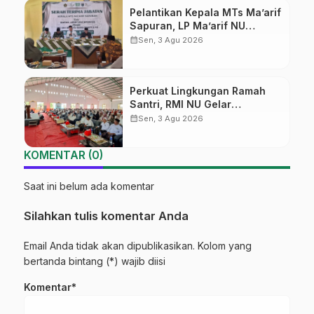
Pelantikan Kepala MTs Ma’arif
Sapuran, LP Ma’arif NU
Wonosobo Tekankan Lima
calendar_month
Sen, 3 Agu 2026
Amanah Kepemimpinan
Nahdliyah
Perkuat Lingkungan Ramah
Santri, RMI NU Gelar
‘Sambang Pesantren’ di Pati
calendar_month
Sen, 3 Agu 2026
KOMENTAR (0)
Saat ini belum ada komentar
Silahkan tulis komentar Anda
Email Anda tidak akan dipublikasikan. Kolom yang
bertanda bintang (*) wajib diisi
Komentar*