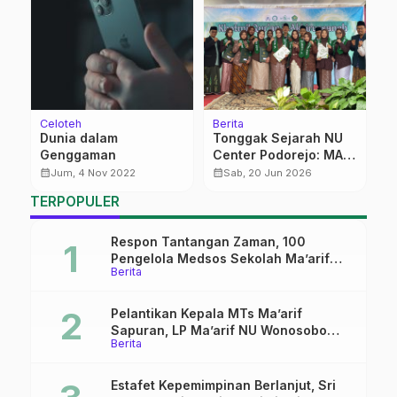
Celoteh
Berita
F
Dunia dalam
Tonggak Sejarah NU
T
Genggaman
Center Podorejo: MAK
S
s
01 NU Kota Semarang
calendar_month
calendar_month
calendar_month
Jum, 4 Nov 2022
Sab, 20 Jun 2026
Sukses Gelar Wisuda
TERPOPULER
Angkatan Pertama
Respon Tantangan Zaman, 100
Pengelola Medsos Sekolah Ma’arif
Berita
Pekalongan Ikuti Pelatihan Literasi
Digital
Pelantikan Kepala MTs Ma’arif
Sapuran, LP Ma’arif NU Wonosobo
Berita
Tekankan Lima Amanah
Kepemimpinan Nahdliyah
Estafet Kepemimpinan Berlanjut, Sri