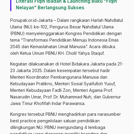
Literasi Fiqih Ibadah & Launching Buku “Fiqih
Nelayan” Berlangsung Sukses
Pcnupati.or.id-Jakarta – Dalam rangkaian Harlah Nahdlatul
Ulama (NU) ke-102, Pengurus Besar Nahdlatul Ulama
(PBNU) menyelenggarakan Kongres Pendidikan dengan
tema “Transformasi Pendidikan Menuju Indonesia Emas
2045 dan Kemaslahatan Umat Manusia”. Acara dibuka
oleh Ketua Umum PBNU KH. Cholil Yahya Staquf.
Kegiatan dilaksanakan di Hotel Bidakara Jakarta pada 21-
23 Jakarta 2025. Dalam kesempatan tersebut hadir
Menteri Koordinator Pembangunana Manusia dan
Kebudayaan Pratikno, Menteri Sosial Syaifulloh Yusuf,
Menteri Kebudayaan Fadli Zon, Menteri Agama Prof.
Nasarudin Umar, Prof. Dr. Muhammad Nuh, dan Gubernur
Jawa Timur Khofifah Indar Parawansa.
Kongres tersebut PBNU menghadirkan para narasumber
best practice pengelolaan satuan pendidikan
dilingkungan NU. PBNU mengundang 4 lembaga
pendidikan yang dianggap memiliki branding dan