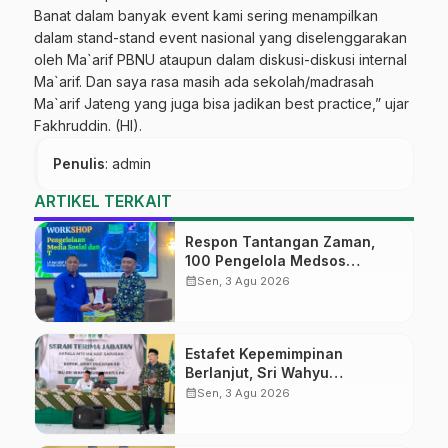
Banat dalam banyak event kami sering menampilkan
dalam stand-stand event nasional yang diselenggarakan
oleh Ma`arif PBNU ataupun dalam diskusi-diskusi internal
Ma`arif. Dan saya rasa masih ada sekolah/madrasah
Ma`arif Jateng yang juga bisa jadikan best practice,” ujar
Fakhruddin. (HI).
Penulis
: admin
ARTIKEL TERKAIT
Respon Tantangan Zaman,
100 Pengelola Medsos
Sekolah Ma’arif Pekalongan
calendar_month
Sen, 3 Agu 2026
Ikuti Pelatihan Literasi Digital
Estafet Kepemimpinan
Berlanjut, Sri Wahyu
Susilowati Resmi Pimpin MTs
calendar_month
Sen, 3 Agu 2026
Ma’arif Sapuran