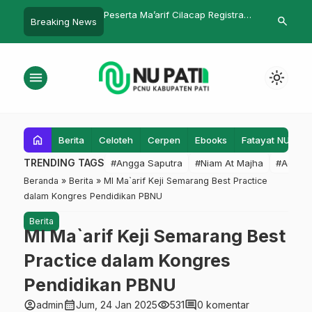
Ma’arif Cilacap Registrasi
Rakerwil I Ma’arif NU Jawa
MWC-NU G
search
Breaking News
 Kali di Porsema
Tengah Siap Digelar di Wonosobo
Pemerinta
Melestarik
menu
light_mode
home
Berita
Celoteh
Cerpen
Ebooks
Fatayat NU
F
TRENDING TAGS
#Angga Saputra
#Niam At Majha
#Admin
Beranda
»
Berita
»
MI Ma`arif Keji Semarang Best Practice
dalam Kongres Pendidikan PBNU
Berita
MI Ma`arif Keji Semarang Best
Practice dalam Kongres
Pendidikan PBNU
account_circle
calendar_month
visibility
comment
admin
Jum, 24 Jan 2025
531
0 komentar