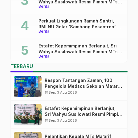
Wahyu Susilowati Resmi Pimpin MTs
Berita
Ma’arif Sapuran
Perkuat Lingkungan Ramah Santri,
RMI NU Gelar ‘Sambang Pesantren’ di
Berita
Pati
Estafet Kepemimpinan Berlanjut, Sri
Wahyu Susilowati Resmi Pimpin MTs
Berita
Ma’arif Sapuran
TERBARU
Respon Tantangan Zaman, 100
Pengelola Medsos Sekolah Ma’arif
Pekalongan Ikuti Pelatihan Literasi
calendar_month
Sen, 3 Agu 2026
Digital
Estafet Kepemimpinan Berlanjut,
Sri Wahyu Susilowati Resmi Pimpin
MTs Ma’arif Sapuran
calendar_month
Sen, 3 Agu 2026
Pelantikan Kepala MTs Ma’arif