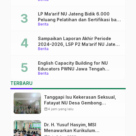
dalam dunia pendidikan
LP Ma’arif NU Jateng Bidik 6.000
Peluang Pelatihan dan Sertifikasi bagi
Berita
Lulusan SMK
Sampaikan Laporan Akhir Periode
2024–2026, LSP P2 Ma’arif NU Jateng
Berita
Mantapkan Sinergi Link and Match
English Capacity Building for NU
Educators PWNU Jawa Tengah
Berita
Batch#4; Membuka Jalan Menuju
Masa Depan
TERBARU
Tanggapi Isu Kekerasan Seksual,
Fatayat NU Desa Gembong
Datangkan Aktifis HAM
calendar_month
4 jam yang lalu
Dr. H. Yusuf Hasyim, MSI
Menawarkan Kurikulum