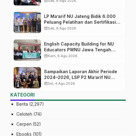
Diversifikasi, Harapan Baru dalam
calendar_month
Sab, 8 Agu 2026
dunia pendidikan
LP Ma’arif NU Jateng Bidik 6.000
Peluang Pelatihan dan Sertifikasi
bagi Lulusan SMK
calendar_month
Sab, 8 Agu 2026
English Capacity Building for NU
Educators PWNU Jawa Tengah
Batch#4; Membuka Jalan Menuju
calendar_month
Kam, 6 Agu 2026
Masa Depan
Sampaikan Laporan Akhir Periode
2024–2026, LSP P2 Ma’arif NU
Jateng Mantapkan Sinergi Link and
calendar_month
Sel, 4 Agu 2026
Match
KATEGORI
Berita
(2,297)
Celoteh
(74)
Cerpen
(52)
Ebooks
(101)