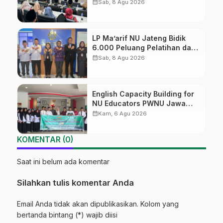
Diversifikasi, Harapan Baru
calendar_month
Sab, 8 Agu 2026
dalam dunia pendidikan
LP Ma’arif NU Jateng Bidik
6.000 Peluang Pelatihan dan
Sertifikasi bagi Lulusan SMK
calendar_month
Sab, 8 Agu 2026
English Capacity Building for
NU Educators PWNU Jawa
Tengah Batch#4; Membuka
calendar_month
Kam, 6 Agu 2026
Jalan Menuju Masa Depan
KOMENTAR (0)
Saat ini belum ada komentar
Silahkan tulis komentar Anda
Email Anda tidak akan dipublikasikan. Kolom yang
bertanda bintang (*) wajib diisi