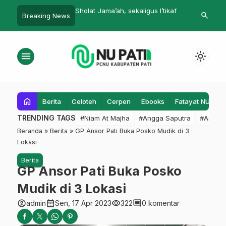
a’ah, sekaligus I’tikaf
Siswa MI Mambaul Ulum Grogolan
Resmi Dibuka
search
Breaking News
Dukuhseti Sabet Juara 1 Lari
Perlombaan P
Jarak Jauh di Porsema Jateng
NU Jateng
menu
light_mode
home
Berita
Celoteh
Cerpen
Ebooks
Fatayat NU
F
TRENDING TAGS
#Niam At Majha
#Angga Saputra
#Admin
Beranda
»
Berita
»
GP Ansor Pati Buka Posko Mudik di 3
Lokasi
Berita
GP Ansor Pati Buka Posko
Mudik di 3 Lokasi
account_circle
calendar_month
visibility
comment
admin
Sen, 17 Apr 2023
322
0 komentar