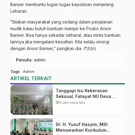
Banser membantu tugas-tugas kepolisian menjelang
Lebaran.
“Silakan masyarakat yang sedang dalam perjalanan
mudik kalau butuh bantuan mampir ke Posko Ansor
Banser. Bisa hanya sekadar istiharat, atau minta bantuan
lainnya jika mengalami kesulitan. Kita selalu sinergi
dengan Ansor Banser,” pungkas dia. (*/Ltn)
Penulis
: admin
Tags
Admin
ARTIKEL TERKAIT
Tanggapi Isu Kekerasan
Seksual, Fatayat NU Desa
Gembong Datangkan Aktifis
calendar_month
4 jam yang lalu
HAM
Dr. H. Yusuf Hasyim, MSI
Menawarkan Kurikulum