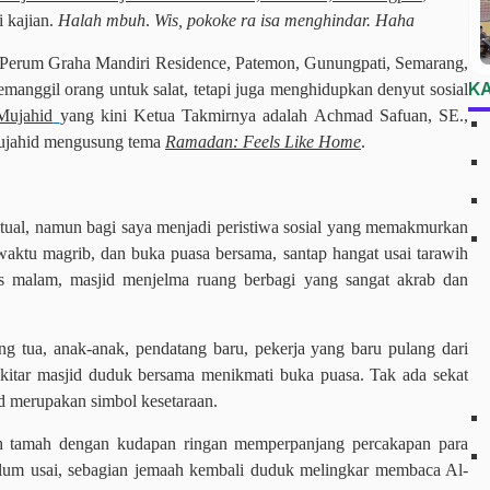
i kajian.
Halah mbuh
.
Wis, pokoke ra isa menghindar. Haha
 Perum Graha Mandiri Residence, Patemon, Gunungpati, Semarang,
K
manggil orang untuk salat, tetapi juga menghidupkan denyut sosial
Mujahid
yang kini Ketua Takmirnya adalah Achmad Safuan, SE.,
ujahid mengusung tema
Ramadan: Feels Like Home
.
ritual, namun bagi saya menjadi peristiwa sosial yang memakmurkan
g waktu magrib, dan buka puasa bersama, santap hangat usai tarawih
us malam, masjid menjelma ruang berbagi yang sangat akrab dan
ng tua, anak-anak, pendatang baru, pekerja yang baru pulang dari
kitar masjid duduk bersama menikmati buka puasa. Tak ada sekat
id merupakan simbol kesetaraan.
amah tamah dengan kudapan ringan memperpanjang percakapan para
belum usai, sebagian jemaah kembali duduk melingkar membaca Al-