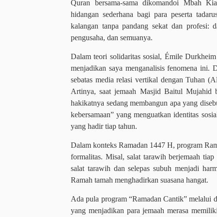
Quran bersama-sama dikomandoi Mbah Kiai
hidangan sederhana bagi para peserta tadar
kalangan tanpa pandang sekat dan profesi: d
pengusaha, dan semuanya.
Dalam teori solidaritas sosial, Émile Durkhei
menjadikan saya menganalisis fenomena ini. 
sebatas media relasi vertikal dengan Tuhan (A
Artinya, saat jemaah Masjid Baitul Mujahid
hakikatnya sedang membangun apa yang diseb
kebersamaan” yang menguatkan identitas sosial
yang hadir tiap tahun.
Dalam konteks Ramadan 1447 H, program Ramad
formalitas. Misal, salat tarawih berjemaah ti
salat tarawih dan selepas subuh menjadi harm
Ramah tamah menghadirkan suasana hangat.
Ada pula program “Ramadan Cantik” melalui d
yang menjadikan para jemaah merasa memiliki 