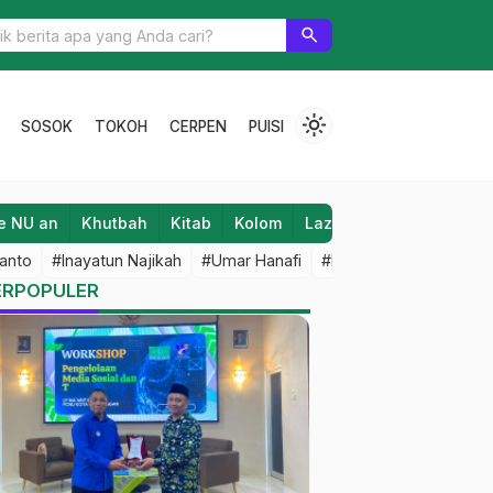
i Pati Tahun 2026 Tembus 1.387 Porsi
search
light_mode
SOSOK
TOKOH
CERPEN
PUISI
e NU an
Khutbah
Kitab
Kolom
Laziz NU
Lifestyle
anto
#Inayatun Najikah
#Umar Hanafi
#M Iqbal Dawami
#An
ERPOPULER