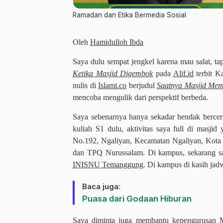
Ramadan dan Etika Bermedia Sosial
Oleh
Hamidulloh Ibda
Saya dulu sempat jengkel karena mau salat, ta
Ketika Masjid Digembok
pada
Alif.id
terbit K
nulis di
Islami.co
berjudul
Saatnya Masjid Me
mencoba mengulik dari perspektif berbeda.
Saya sebenarnya hanya sekadar hendak bercerit
kuliah S1 dulu, aktivitas saya full di masjid
No.192, Ngaliyan, Kecamatan Ngaliyan, Kota 
dan TPQ Nurussalam. Di kampus, sekarang s
INISNU Temanggung
. Di kampus di kasih jad
Baca juga:
Puasa dari Godaan Hiburan
Saya diminta juga membantu kepengurusan