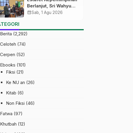
Berlanjut, Sri Wahyu
Susilowati Resmi
calendar_month
Sab, 1 Agu 2026
Pimpin MTs Ma’arif
ATEGORI
Sapuran
Berita
(2,292)
Celoteh
(74)
Cerpen
(52)
Ebooks
(101)
Fiksi
(21)
Ke NU an
(26)
Kitab
(6)
Non Fiksi
(46)
Fatwa
(97)
Khutbah
(12)