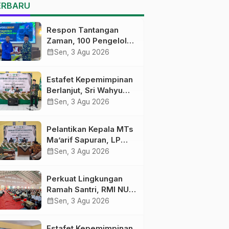
MTs Ma’arif Sapuran
ERBARU
Respon Tantangan
Zaman, 100 Pengelola
Medsos Sekolah
calendar_month
Sen, 3 Agu 2026
Ma’arif Pekalongan
Ikuti Pelatihan Literasi
Estafet Kepemimpinan
Digital
Berlanjut, Sri Wahyu
Susilowati Resmi
calendar_month
Sen, 3 Agu 2026
Pimpin MTs Ma’arif
Sapuran
Pelantikan Kepala MTs
Ma’arif Sapuran, LP
Ma’arif NU Wonosobo
calendar_month
Sen, 3 Agu 2026
Tekankan Lima
Amanah
Perkuat Lingkungan
Kepemimpinan
Ramah Santri, RMI NU
Nahdliyah
Gelar ‘Sambang
calendar_month
Sen, 3 Agu 2026
Pesantren’ di Pati
Estafet Kepemimpinan