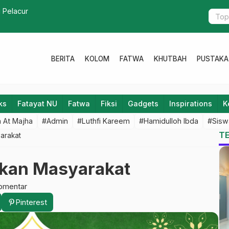
isasi Tuntas Hingga Ranting Tahun Ini
Jemaah Haj
BERITA
KOLOM
FATWA
KHUTBAH
PUSTAKA
ks
Fatayat NU
Fatwa
Fiksi
Gadgets
Inspirations
K
 At Majha
#Admin
#Luthfi Kareem
#Hamidulloh Ibda
#Sisw
T
arakat
kan Masyarakat
omentar
Pinterest