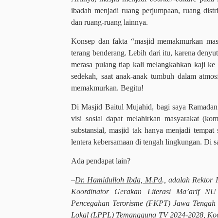
ibadah menjadi ruang perjumpaan, ruang distri
dan ruang-ruang lainnya.
Konsep dan fakta “masjid memakmurkan masy
terang benderang. Lebih dari itu, karena deny
merasa pulang tiap kali melangkahkan kaji ke 
sedekah, saat anak-anak tumbuh dalam atmosf
memakmurkan. Begitu!
Di Masjid Baitul Mujahid, bagi saya Ramadan
visi sosial dapat melahirkan masyarakat (kom
substansial, masjid tak hanya menjadi tempa
lentera kebersamaan di tengah lingkungan. Di s
Ada pendapat lain?
–
Dr. Hamidulloh Ibda, M.Pd
., adalah Rektor 
Koordinator Gerakan Literasi Ma’arif 
Pencegahan Terorisme (FKPT) Jawa Tengah
Lokal (LPPL) Temanggung TV 2024-2028,
Koo