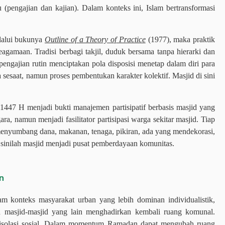
(pengajian dan kajian). Dalam konteks ini, Islam bertransformasi
elalui bukunya
Outline of a Theory of Practice
(1977), maka praktik
amaan. Tradisi berbagi takjil, duduk bersama tanpa hierarki dan
ngajian rutin menciptakan pola disposisi menetap dalam diri para
 sesaat, namun proses pembentukan karakter kolektif. Masjid di sini
447 H menjadi bukti manajemen partisipatif berbasis masjid yang
ra, namun menjadi fasilitator partisipasi warga sekitar masjid. Tiap
menyumbang dana, makanan, tenaga, pikiran, ada yang mendekorasi,
 sinilah masjid menjadi pusat pemberdayaan komunitas.
n
am konteks masyarakat urban yang lebih dominan individualistik,
n masjid-masjid yang lain menghadirkan kembali ruang komunal.
solasi sosial. Dalam momentum Ramadan dapat mengubah ruang