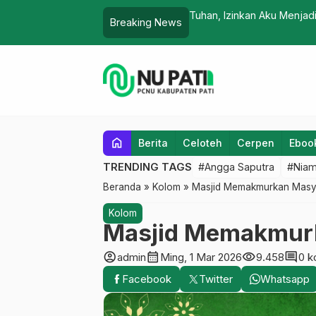
PCNU Targetkan Restruktur
Breaking News
home
Berita
Celoteh
Cerpen
Eboo
TRENDING TAGS
#Angga Saputra
#Niam
Beranda
»
Kolom
»
Masjid Memakmurkan Masy
Kolom
Masjid Memakmur
account_circle
calendar_month
visibility
comment
admin
Ming, 1 Mar 2026
9.458
0 k
Facebook
Twitter
Whatsapp