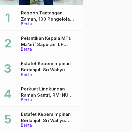
Respon Tantangan
Zaman, 100 Pengelola
Berita
Medsos Sekolah Ma’arif
Pekalongan Ikuti
Pelatihan Literasi Digital
Pelantikan Kepala MTs
Ma’arif Sapuran, LP
Berita
Ma’arif NU Wonosobo
Tekankan Lima Amanah
Kepemimpinan Nahdliyah
Estafet Kepemimpinan
Berlanjut, Sri Wahyu
Berita
Susilowati Resmi Pimpin
MTs Ma’arif Sapuran
Perkuat Lingkungan
Ramah Santri, RMI NU
Berita
Gelar ‘Sambang
Pesantren’ di Pati
Estafet Kepemimpinan
Berlanjut, Sri Wahyu
Berita
Susilowati Resmi Pimpin