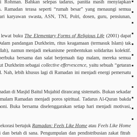
 Rohman. Bahkan selepas tadarus, panitia masih menyiapkan
us. Ramadan terasa seperti “rumah besar” yang menaungi semua
ari karyawan swasta, ASN, TNI, Polri, dosen, guru, pensiunan,
m lewat buku
The Elementary Forms of Religious Life
(2001) dapat
Dalam pandangan Durkheim, ritus keagamaan (termasuk Islam) tak
llah), namun menjadi mekanisme pembentukan solidaritas kolektif.
 berbuka bersama dan salat berjemaah tiap malam, mereka semua
ut Durkheim sebagai
collective effervescence
, yaitu sebuah “getaran
. Nah, lebih khusus lagi di Ramadan ini menjadi energi pemersatu
an di Masjid Baitul Mujahid dirancang sistematis. Bukan sekadar
ap malam Ramadan menjadi poros spiritual. Tadarus Al-Quran bakda
oni. Buka bersama diselenggarakan setiap hari menjadi motivasi,
ekorasi bertajuk
Ramadan: Feels Like Home
atau
Feels Like Home
dan betah di sana. Pengumpulan dan pendistribusian zakat fitrah