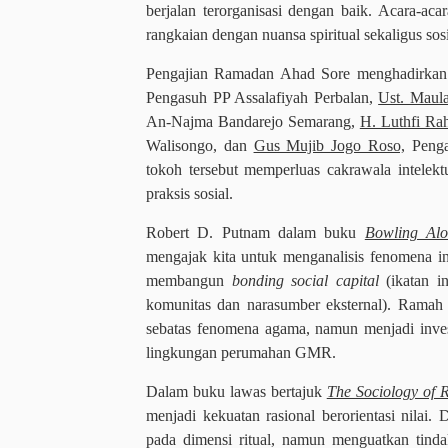
berjalan terorganisasi dengan baik. Acara-aca
rangkaian dengan nuansa spiritual sekaligus sosi
Pengajian Ramadan Ahad Sore menghadirkan
Pengasuh PP Assalafiyah Perbalan,
Ust. Maula
An-Najma Bandarejo Semarang,
H. Luthfi Ra
Walisongo, dan
Gus Mujib Jogo Roso,
Penga
tokoh tersebut memperluas cakrawala intele
praksis sosial.
Robert D. Putnam dalam buku
Bowling Alo
mengajak kita untuk menganalisis fenomena ini 
membangun
bonding social capital
(ikatan i
komunitas dan narasumber eksternal). Ramah ta
sebatas fenomena agama, namun menjadi inves
lingkungan perumahan GMR.
Dalam buku lawas bertajuk
The Sociology of R
menjadi kekuatan rasional berorientasi nilai.
pada dimensi ritual, namun menguatkan tindak