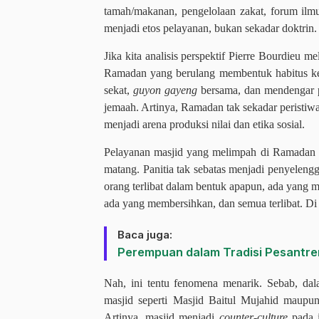
tamah/makanan, pengelolaan zakat, forum ilmu 
menjadi etos pelayanan, bukan sekadar doktrin.
Jika kita analisis perspektif Pierre Bourdieu m
Ramadan yang berulang membentuk habitus keag
sekat,
guyon
gayeng
bersama, dan mendengar pe
jemaah. Artinya, Ramadan tak sekadar peristiwa
menjadi arena produksi nilai dan etika sosial.
Pelayanan masjid yang melimpah di Ramadan 1
matang. Panitia tak sebatas menjadi penyelengga
orang terlibat dalam bentuk apapun, ada yang 
ada yang membersihkan, dan semua terlibat. Di
Baca juga:
Perempuan dalam Tradisi Pesantre
Nah, ini tentu fenomena menarik. Sebab, dal
masjid seperti Masjid Baitul Mujahid maupu
Artinya, masjid menjadi
counter-culture
pada i