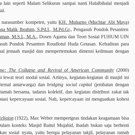
ra lain seperti Malam Selikuran sampai nanti Halalbihalal menjadi
al.
 narasumber kompeten, yaitu
KH. Muharno (Muchtar Abi Maya)
na Malik Ibrahim, S.Pd.I., M.Pd.Gr
., Pengasuh Pondok Pesantren
hman, M.S.I., M.A.,
Dosen Agama dan Teori Sosial FUHUM UIN
suh Pondok Pesantren Roudlotul Huda Getasan. Kehadiran para
ktual jemaah masjid dan mempertemukan dimensi keilmuan dengan
ne: The Collapse and Revival of American Community
(2000)
lewat teori modal sosial. Artinya, kegiatan-kegiatan di masjid ini
nternal antarwarga) dan
bridging social capital
(jembatan dengan
mah bersama, tadarus kolektif, dan kegiatan distribusi zakat tak
tasi kepercayaan sosial. Nah, kepercayaan ini menguatkan kohesi
eligion
(1922), Max Weber mempertgeas tindakan keagamaan bisa
 Dalam konteks Masjid Baitul Mujahid, ibadah bukan saja berhenti
an sosial nyata, yaitu berupa pelayanan takjil, pelayanan ramah