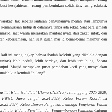
busi kesejahteraan, ruang pembentukan solidaritas, ruang edukasi,
arakat” tak sebatas lantaran bangunannya megah atau lampunya
ut kemanusiaan hidup di dalamnya tanpa ada sekat. Saat para jemaah
masjid, saat warga merasakan manfaat nyata dari zakat, infak, dan
er kebersamaan, nah saat itulah masjid benar-benar makmur dan
 kali ini mengungkap bahwa ibadah kolektif yang dikelola dengan
unitas) lebih peduli, lebih berdaya, dan lebih terhubung. Secara
t sujud. Masjid merupakan pusat peradaban kecil yang menyalakan
analah kita kembali “pulang”.
Institut Islam Nahdlatul Ulama (
INISNU
) Temanggung 2025-2029,
NU PWNU Jawa Tengah 2024-2029, Ketua Forum Koordinasi
 2025-2027, Ketua Dewan Pengawas Lembaga Penyiaran Publik
rdinator Bidang Penelitian dan Pengembangan Pimpinan Cabang