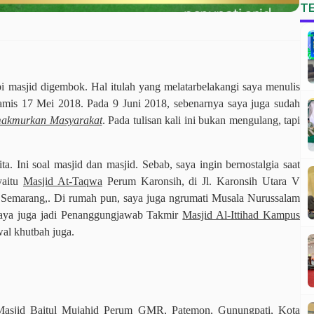
T
pi masjid digembok. Hal itulah yang melatarbelakangi saya menulis
amis 17 Mei 2018. Pada 9 Juni 2018, sebenarnya saya juga sudah
makmurkan Masyarakat
. Pada tulisan kali ini bukan mengulang, tapi
a. Ini soal masjid dan masjid. Sebab, saya ingin bernostalgia saat
 yaitu
Masjid At-Taqwa
Perum Karonsih, di Jl. Karonsih Utara V
Semarang,. Di rumah pun, saya juga ngrumati Musala Nurussalam
aya juga jadi Penanggungjawab Takmir
Masjid Al-Ittihad Kampus
wal khutbah juga.
Masjid Baitul Mujahid Perum GMR, Patemon, Gunungpati
, Kota