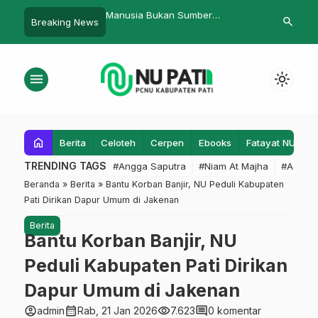
Bukan Sumber
Buka Raker Ma’arif NU Rembang,
Menjawab Ad
search
Breaking News
n
Fakhrudin Karmani Ajak Bangun
Kekuatan dengan Branding
menu
light_mode
home
Berita
Celoteh
Cerpen
Ebooks
Fatayat NU
F
TRENDING TAGS
#Angga Saputra
#Niam At Majha
#Admin
Beranda
»
Berita
»
Bantu Korban Banjir, NU Peduli Kabupaten
Pati Dirikan Dapur Umum di Jakenan
Berita
Bantu Korban Banjir, NU
Peduli Kabupaten Pati Dirikan
Dapur Umum di Jakenan
account_circle
calendar_month
visibility
comment
admin
Rab, 21 Jan 2026
7.623
0 komentar