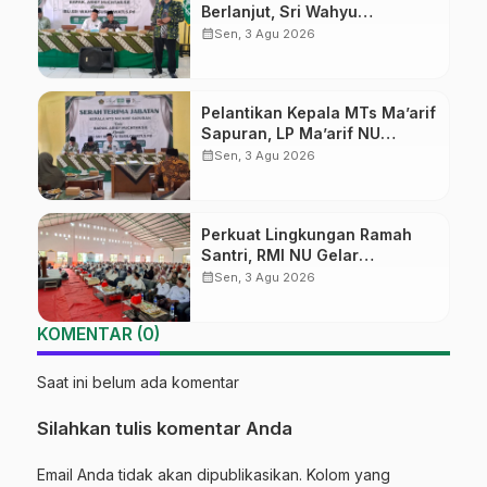
Berlanjut, Sri Wahyu
Susilowati Resmi Pimpin MTs
calendar_month
Sen, 3 Agu 2026
Ma’arif Sapuran
Pelantikan Kepala MTs Ma’arif
Sapuran, LP Ma’arif NU
Wonosobo Tekankan Lima
calendar_month
Sen, 3 Agu 2026
Amanah Kepemimpinan
Nahdliyah
Perkuat Lingkungan Ramah
Santri, RMI NU Gelar
‘Sambang Pesantren’ di Pati
calendar_month
Sen, 3 Agu 2026
KOMENTAR (0)
Saat ini belum ada komentar
Silahkan tulis komentar Anda
Email Anda tidak akan dipublikasikan. Kolom yang