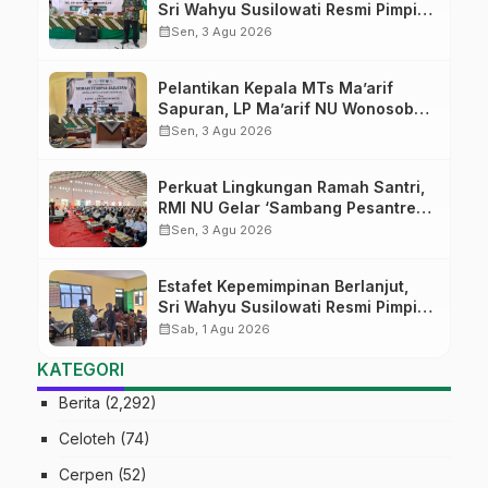
Sri Wahyu Susilowati Resmi Pimpin
MTs Ma’arif Sapuran
calendar_month
Sen, 3 Agu 2026
Pelantikan Kepala MTs Ma’arif
Sapuran, LP Ma’arif NU Wonosobo
Tekankan Lima Amanah
calendar_month
Sen, 3 Agu 2026
Kepemimpinan Nahdliyah
Perkuat Lingkungan Ramah Santri,
RMI NU Gelar ‘Sambang Pesantren’
di Pati
calendar_month
Sen, 3 Agu 2026
Estafet Kepemimpinan Berlanjut,
Sri Wahyu Susilowati Resmi Pimpin
MTs Ma’arif Sapuran
calendar_month
Sab, 1 Agu 2026
KATEGORI
Berita
(2,292)
Celoteh
(74)
Cerpen
(52)