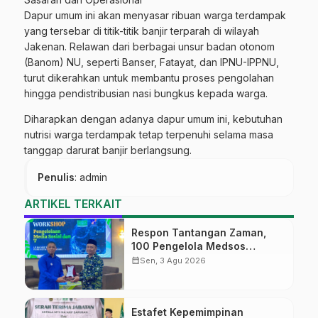
Dapur umum ini akan menyasar ribuan warga terdampak
yang tersebar di titik-titik banjir terparah di wilayah
Jakenan. Relawan dari berbagai unsur badan otonom
(Banom) NU, seperti Banser, Fatayat, dan IPNU-IPPNU,
turut dikerahkan untuk membantu proses pengolahan
hingga pendistribusian nasi bungkus kepada warga.
Diharapkan dengan adanya dapur umum ini, kebutuhan
nutrisi warga terdampak tetap terpenuhi selama masa
tanggap darurat banjir berlangsung.
Penulis
: admin
ARTIKEL TERKAIT
Respon Tantangan Zaman,
100 Pengelola Medsos
Sekolah Ma’arif Pekalongan
calendar_month
Sen, 3 Agu 2026
Ikuti Pelatihan Literasi Digital
Estafet Kepemimpinan