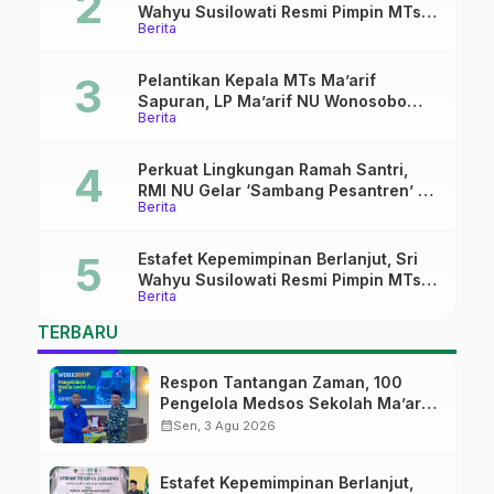
Wahyu Susilowati Resmi Pimpin MTs
Berita
Ma’arif Sapuran
Pelantikan Kepala MTs Ma’arif
Sapuran, LP Ma’arif NU Wonosobo
Berita
Tekankan Lima Amanah
Kepemimpinan Nahdliyah
Perkuat Lingkungan Ramah Santri,
RMI NU Gelar ‘Sambang Pesantren’ di
Berita
Pati
Estafet Kepemimpinan Berlanjut, Sri
Wahyu Susilowati Resmi Pimpin MTs
Berita
Ma’arif Sapuran
TERBARU
Respon Tantangan Zaman, 100
Pengelola Medsos Sekolah Ma’arif
Pekalongan Ikuti Pelatihan Literasi
calendar_month
Sen, 3 Agu 2026
Digital
Estafet Kepemimpinan Berlanjut,