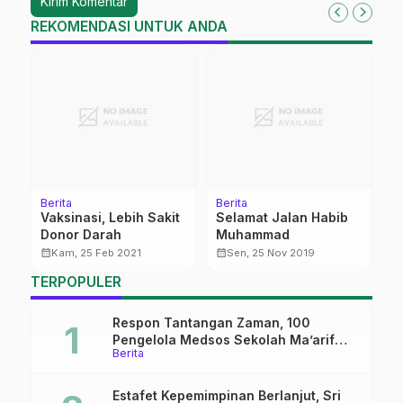
REKOMENDASI UNTUK ANDA
Berita
Berita
Be
Vaksinasi, Lebih Sakit
Selamat Jalan Habib
L
Donor Darah
Muhammad
P
W
calendar_month
calendar_month
calendar_month
Kam, 25 Feb 2021
Sen, 25 Nov 2019
TERPOPULER
Respon Tantangan Zaman, 100
Pengelola Medsos Sekolah Ma’arif
Berita
Pekalongan Ikuti Pelatihan Literasi
Digital
Estafet Kepemimpinan Berlanjut, Sri