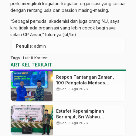
perlu mengikuti kegiatan-kegiatan organisasi yang sesuai
dengan rentang usia dan passion masing-masing.
“Sebagai pemuda, akademisi dan juga orang NU, saya
kira tidak ada organisasi yang lebih cocok bagi saya
selain GP Ansor,” tuturnya.(lut/ltn)
Penulis
: admin
Tags
Luthfi Kareem
ARTIKEL TERKAIT
Respon Tantangan Zaman,
100 Pengelola Medsos
Sekolah Ma’arif Pekalongan
calendar_month
Sen, 3 Agu 2026
Ikuti Pelatihan Literasi Digital
Estafet Kepemimpinan
Berlanjut, Sri Wahyu
Susilowati Resmi Pimpin MTs
calendar_month
Sen, 3 Agu 2026
Ma’arif Sapuran