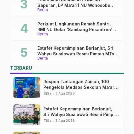
Sapuran, LP Ma’arif NU Wonosobo
Berita
Tekankan Lima Amanah
Kepemimpinan Nahdliyah
Perkuat Lingkungan Ramah Santri,
RMI NU Gelar ‘Sambang Pesantren’ di
Berita
Pati
Estafet Kepemimpinan Berlanjut, Sri
Wahyu Susilowati Resmi Pimpin MTs
Berita
Ma’arif Sapuran
TERBARU
Respon Tantangan Zaman, 100
Pengelola Medsos Sekolah Ma’arif
Pekalongan Ikuti Pelatihan Literasi
calendar_month
Sen, 3 Agu 2026
Digital
Estafet Kepemimpinan Berlanjut,
Sri Wahyu Susilowati Resmi Pimpin
MTs Ma’arif Sapuran
calendar_month
Sen, 3 Agu 2026