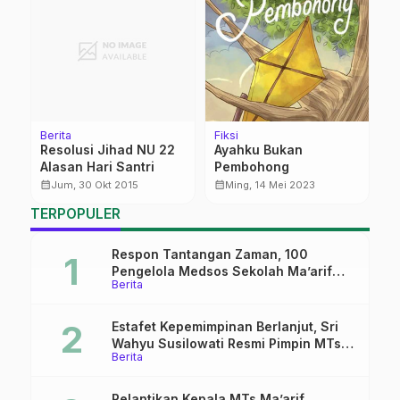
Berita
Fiksi
Be
Resolusi Jihad NU 22
Ayahku Bukan
K
Alasan Hari Santri
Pembohong
W
K
calendar_month
calendar_month
calendar_month
Jum, 30 Okt 2015
Ming, 14 Mei 2023
I
TERPOPULER
T
Respon Tantangan Zaman, 100
Pengelola Medsos Sekolah Ma’arif
Berita
Pekalongan Ikuti Pelatihan Literasi
Digital
Estafet Kepemimpinan Berlanjut, Sri
Wahyu Susilowati Resmi Pimpin MTs
Berita
Ma’arif Sapuran
Pelantikan Kepala MTs Ma’arif