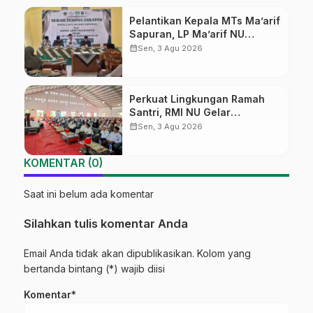
Pelantikan Kepala MTs Ma’arif
Sapuran, LP Ma’arif NU
Wonosobo Tekankan Lima
calendar_month
Sen, 3 Agu 2026
Amanah Kepemimpinan
Nahdliyah
Perkuat Lingkungan Ramah
Santri, RMI NU Gelar
‘Sambang Pesantren’ di Pati
calendar_month
Sen, 3 Agu 2026
KOMENTAR (0)
Saat ini belum ada komentar
Silahkan tulis komentar Anda
Email Anda tidak akan dipublikasikan. Kolom yang
bertanda bintang (*) wajib diisi
Komentar*