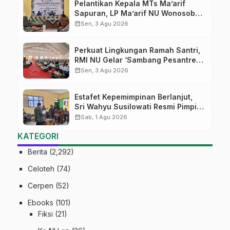
Pelantikan Kepala MTs Ma’arif
Sapuran, LP Ma’arif NU Wonosobo
Tekankan Lima Amanah
calendar_month
Sen, 3 Agu 2026
Kepemimpinan Nahdliyah
Perkuat Lingkungan Ramah Santri,
RMI NU Gelar ‘Sambang Pesantren’
di Pati
calendar_month
Sen, 3 Agu 2026
Estafet Kepemimpinan Berlanjut,
Sri Wahyu Susilowati Resmi Pimpin
MTs Ma’arif Sapuran
calendar_month
Sab, 1 Agu 2026
KATEGORI
Berita
(2,292)
Celoteh
(74)
Cerpen
(52)
Ebooks
(101)
Fiksi
(21)