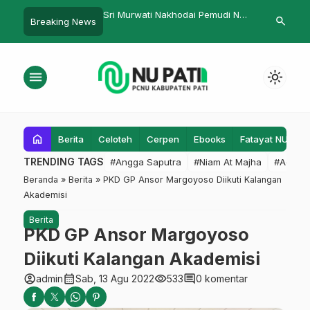
ti Nakhodai Pemudi NU
Bandar
Gelar Semin
search
Breaking News
Salafiyah Ka
Pergaulan B
menu
light_mode
home
Berita
Celoteh
Cerpen
Ebooks
Fatayat NU
F
TRENDING TAGS
#Angga Saputra
#Niam At Majha
#Admin
Beranda
»
Berita
»
PKD GP Ansor Margoyoso Diikuti Kalangan
Akademisi
Berita
PKD GP Ansor Margoyoso
Diikuti Kalangan Akademisi
account_circle
calendar_month
visibility
comment
admin
Sab, 13 Agu 2022
533
0 komentar