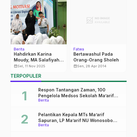
Berita
Fatwa
K
Hahdirkan Karina
Bertawashul Pada
M
Moudy, MA Salafiyah
Orang-Orang Sholeh
calendar_month
Kajen Pati Gelar
calendar_month
calendar_month
Sel, 11 Nov 2025
Sen, 28 Apr 2014
Pelatihan Literasi
TERPOPULER
Digital
Respon Tantangan Zaman, 100
Pengelola Medsos Sekolah Ma’arif
Berita
Pekalongan Ikuti Pelatihan Literasi
Digital
Pelantikan Kepala MTs Ma’arif
Sapuran, LP Ma’arif NU Wonosobo
Berita
Tekankan Lima Amanah
Kepemimpinan Nahdliyah