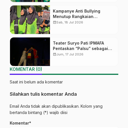
Kampanye Anti Bullying
Menutup Rangkaian
MATAMUDA 2026 MTs-MA
calendar_month
Sab, 18 Jul 2026
Manbaul Ulum
Teater Suryo Pati IPMAFA
Pentaskan “Palsu” sebagai
Kritik Sosial
calendar_month
Jum, 17 Jul 2026
KOMENTAR (0)
Saat ini belum ada komentar
Silahkan tulis komentar Anda
Email Anda tidak akan dipublikasikan. Kolom yang
bertanda bintang (*) wajib diisi
Komentar*