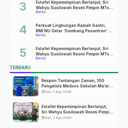
Estafet Kepemimpinan Berlanjut, Sri
Wahyu Susilowati Resmi Pimpin MTs
Berita
Ma’arif Sapuran
Perkuat Lingkungan Ramah Santri,
RMI NU Gelar ‘Sambang Pesantren’ di
Berita
Pati
Estafet Kepemimpinan Berlanjut, Sri
Wahyu Susilowati Resmi Pimpin MTs
Berita
Ma’arif Sapuran
TERBARU
Respon Tantangan Zaman, 100
Pengelola Medsos Sekolah Ma’arif
Pekalongan Ikuti Pelatihan Literasi
calendar_month
Sen, 3 Agu 2026
Digital
Estafet Kepemimpinan Berlanjut,
Sri Wahyu Susilowati Resmi Pimpin
MTs Ma’arif Sapuran
calendar_month
Sen, 3 Agu 2026