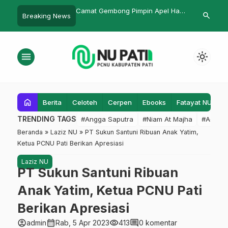
 Gembong Pimpin Apel Hari
Lesbumi PCNU Pati Gelar Ngaji
Aktualisa
search
Breaking News
Budaya di Pasucen
menu
light_mode
home
Berita
Celoteh
Cerpen
Ebooks
Fatayat NU
F
TRENDING TAGS
#Angga Saputra
#Niam At Majha
#Admin
Beranda
»
Laziz NU
»
PT Sukun Santuni Ribuan Anak Yatim,
Ketua PCNU Pati Berikan Apresiasi
Laziz NU
PT Sukun Santuni Ribuan
Anak Yatim, Ketua PCNU Pati
Berikan Apresiasi
account_circle
calendar_month
visibility
comment
admin
Rab, 5 Apr 2023
413
0 komentar