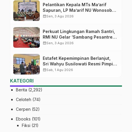
Pelantikan Kepala MTs Ma’arif
Sapuran, LP Ma’arif NU Wonosobo
Tekankan Lima Amanah
calendar_month
Sen, 3 Agu 2026
Kepemimpinan Nahdliyah
Perkuat Lingkungan Ramah Santri,
RMI NU Gelar ‘Sambang Pesantren’
di Pati
calendar_month
Sen, 3 Agu 2026
Estafet Kepemimpinan Berlanjut,
Sri Wahyu Susilowati Resmi Pimpin
MTs Ma’arif Sapuran
calendar_month
Sab, 1 Agu 2026
KATEGORI
Berita
(2,292)
Celoteh
(74)
Cerpen
(52)
Ebooks
(101)
Fiksi
(21)