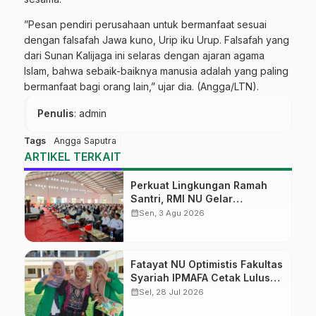
”Pesan pendiri perusahaan untuk bermanfaat sesuai
dengan falsafah Jawa kuno, Urip iku Urup. Falsafah yang
dari Sunan Kalijaga ini selaras dengan ajaran agama
Islam, bahwa sebaik-baiknya manusia adalah yang paling
bermanfaat bagi orang lain,” ujar dia. (Angga/LTN).
Penulis
: admin
Tags
Angga Saputra
ARTIKEL TERKAIT
Perkuat Lingkungan Ramah
Santri, RMI NU Gelar
‘Sambang Pesantren’ di Pati
calendar_month
Sen, 3 Agu 2026
Fatayat NU Optimistis Fakultas
Syariah IPMAFA Cetak Lulusan
yang Dibutuhkan Masyarakat
calendar_month
Sel, 28 Jul 2026