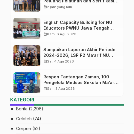
Peluang Pelatihan dan Sertifikasi
bagi Lulusan SMK
calendar_month
2 jam yang lalu
English Capacity Building for NU
Educators PWNU Jawa Tengah
Batch#4; Membuka Jalan Menuju
calendar_month
Kam, 6 Agu 2026
Masa Depan
Sampaikan Laporan Akhir Periode
2024–2026, LSP P2 Ma’arif NU
Jateng Mantapkan Sinergi Link and
calendar_month
Sel, 4 Agu 2026
Match
Respon Tantangan Zaman, 100
Pengelola Medsos Sekolah Ma’arif
Pekalongan Ikuti Pelatihan Literasi
calendar_month
Sen, 3 Agu 2026
Digital
KATEGORI
Berita
(2,296)
Celoteh
(74)
Cerpen
(52)