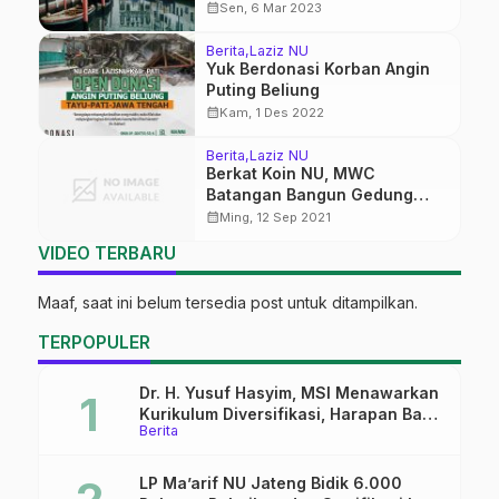
calendar_month
Sen, 6 Mar 2023
Berita
Laziz NU
Yuk Berdonasi Korban Angin
Puting Beliung
calendar_month
Kam, 1 Des 2022
Berita
Laziz NU
Berkat Koin NU, MWC
Batangan Bangun Gedung
Baru Senilai 2 Milyar
calendar_month
Ming, 12 Sep 2021
VIDEO TERBARU
Maaf, saat ini belum tersedia post untuk ditampilkan.
TERPOPULER
Dr. H. Yusuf Hasyim, MSI Menawarkan
Kurikulum Diversifikasi, Harapan Baru
Berita
dalam dunia pendidikan
LP Ma’arif NU Jateng Bidik 6.000