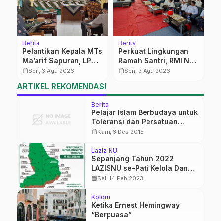
Berita
Berita
Pelantikan Kepala MTs
Perkuat Lingkungan
Ma’arif Sapuran, LP
Ramah Santri, RMI NU
Ma’arif NU Wonosobo
Gelar ‘Sambang
calendar_month
calendar_month
Sen, 3 Agu 2026
Sen, 3 Agu 2026
Tekankan Lima
Pesantren’ di Pati
ARTIKEL REKOMENDASI
Amanah
Kepemimpinan
Berita
Nahdliyah
Pelajar Islam Berbudaya untuk
Toleransi dan Persatuan
Bangsa KONGRES XVII I IPPNU
calendar_month
Kam, 3 Des 2015
Laziz NU
Sepanjang Tahun 2022
LAZISNU se-Pati Kelola Dana
ZIS Mencapai Rp15,6 Miliar
calendar_month
Sel, 14 Feb 2023
Kolom
Ketika Ernest Hemingway
“Berpuasa”