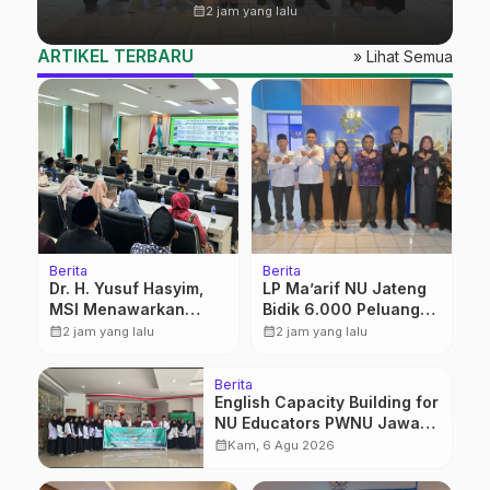
Sertifikasi bagi Lulusan SMK
calendar_month
2 jam yang lalu
ARTIKEL TERBARU
» Lihat Semua
Berita
Berita
Dr. H. Yusuf Hasyim,
LP Ma’arif NU Jateng
MSI Menawarkan
Bidik 6.000 Peluang
Kurikulum
Pelatihan dan
calendar_month
calendar_month
2 jam yang lalu
2 jam yang lalu
Diversifikasi, Harapan
Sertifikasi bagi
Baru dalam dunia
Lulusan SMK
Berita
pendidikan
English Capacity Building for
NU Educators PWNU Jawa
Tengah Batch#4; Membuka
calendar_month
Kam, 6 Agu 2026
Jalan Menuju Masa Depan