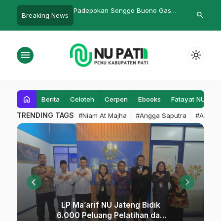
Padepokan Songgo Buono Gasmi
Puluhan Ribu Orang Saksikan
search
Breaking News
Adakan UKT
Pelantikan IPNU/IPPNU Gembong
menu
light_mode
NU
home
Berita
Celoteh
Cerpen
Ebooks
Fatayat NU
F
PATI
TRENDING TAGS
#Niam At Majha
#Angga Saputra
#Admin
|
PCNU
KABUPATEN
PATI
LP Ma’arif NU Jateng Bidik
6.000 Peluang Pelatihan dan