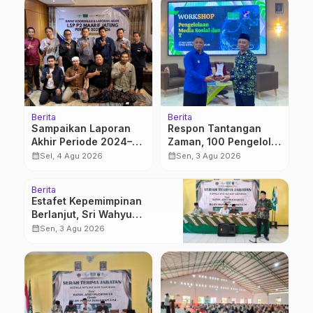
Berita
Berita
Sampaikan Laporan
Respon Tantangan
Akhir Periode 2024–
Zaman, 100 Pengelola
2026, LSP P2 Ma’arif
Medsos Sekolah
calendar_month
calendar_month
Sel, 4 Agu 2026
Sen, 3 Agu 2026
NU Jateng Mantapkan
Ma’arif Pekalongan
Sinergi Link and
Ikuti Pelatihan Literasi
Berita
Match
Digital
Estafet Kepemimpinan
Berlanjut, Sri Wahyu
Susilowati Resmi Pimpin MTs
calendar_month
Sen, 3 Agu 2026
Ma’arif Sapuran