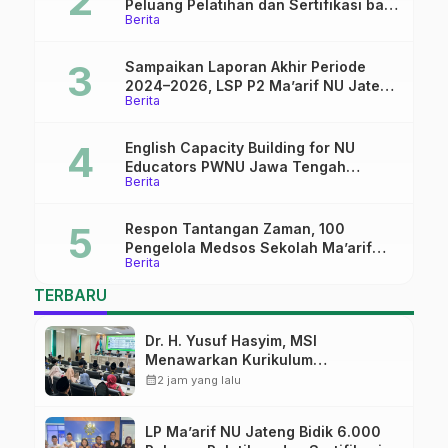
Peluang Pelatihan dan Sertifikasi bagi
Berita
Lulusan SMK
Sampaikan Laporan Akhir Periode
2024–2026, LSP P2 Ma’arif NU Jateng
Berita
Mantapkan Sinergi Link and Match
English Capacity Building for NU
Educators PWNU Jawa Tengah
Berita
Batch#4; Membuka Jalan Menuju
Masa Depan
Respon Tantangan Zaman, 100
Pengelola Medsos Sekolah Ma’arif
Berita
Pekalongan Ikuti Pelatihan Literasi
Digital
TERBARU
Dr. H. Yusuf Hasyim, MSI
Menawarkan Kurikulum
Diversifikasi, Harapan Baru dalam
calendar_month
2 jam yang lalu
dunia pendidikan
LP Ma’arif NU Jateng Bidik 6.000