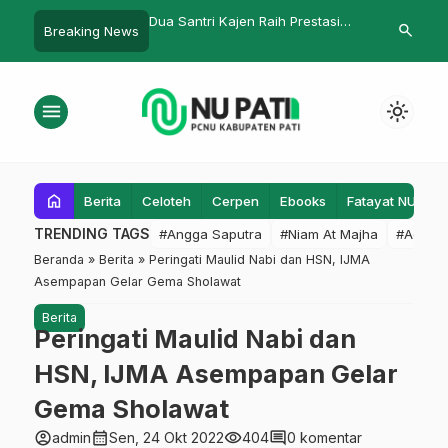
ri Kajen Raih Prestasi
Kemah Wisata Gedong Songo
Nahdlatul 
search
Breaking News
ional Bidang Sains
Perkuat Edukasi Lingkungan
Keberaga
Peserta
Toleransi d
menu
light_mode
home
Berita
Celoteh
Cerpen
Ebooks
Fatayat NU
F
TRENDING TAGS
#Angga Saputra
#Niam At Majha
#Admin
Beranda
»
Berita
»
Peringati Maulid Nabi dan HSN, IJMA
Asempapan Gelar Gema Sholawat
Berita
Peringati Maulid Nabi dan
HSN, IJMA Asempapan Gelar
Gema Sholawat
account_circle
calendar_month
visibility
comment
admin
Sen, 24 Okt 2022
404
0 komentar