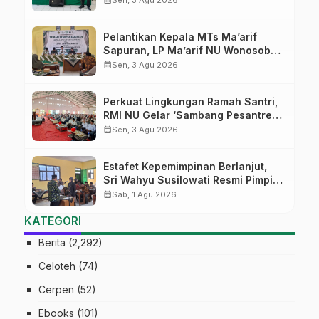
Pelantikan Kepala MTs Ma’arif
Sapuran, LP Ma’arif NU Wonosobo
Tekankan Lima Amanah
calendar_month
Sen, 3 Agu 2026
Kepemimpinan Nahdliyah
Perkuat Lingkungan Ramah Santri,
RMI NU Gelar ‘Sambang Pesantren’
di Pati
calendar_month
Sen, 3 Agu 2026
Estafet Kepemimpinan Berlanjut,
Sri Wahyu Susilowati Resmi Pimpin
MTs Ma’arif Sapuran
calendar_month
Sab, 1 Agu 2026
KATEGORI
Berita
(2,292)
Celoteh
(74)
Cerpen
(52)
Ebooks
(101)