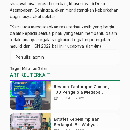
shalawat bisa terus dibumikan, khususnya di Desa
Asempapan. Sehingga, akan mendatangkan keberkahan
bagi masyarakat sekitar.
“Kami juga mengucapkan rasa terima kasih yang begitu
dalam kepada semua pihak yang telah membantu dalam
terlaksananya segala rangkaian kegiatan peringatan
maulid dan HSN 2022 kali ini,” ucapnya. (lam/ltn)
Penulis
: admin
Tags
Miftahus Salam
ARTIKEL TERKAIT
Respon Tantangan Zaman,
100 Pengelola Medsos
Sekolah Ma’arif Pekalongan
calendar_month
Sen, 3 Agu 2026
Ikuti Pelatihan Literasi Digital
Estafet Kepemimpinan
Berlanjut, Sri Wahyu