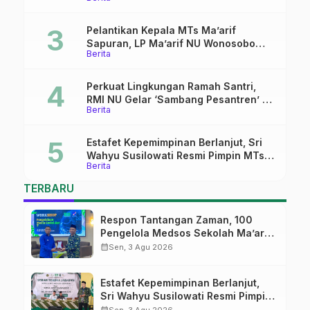
Ma’arif Sapuran
Pelantikan Kepala MTs Ma’arif
Sapuran, LP Ma’arif NU Wonosobo
Berita
Tekankan Lima Amanah
Kepemimpinan Nahdliyah
Perkuat Lingkungan Ramah Santri,
RMI NU Gelar ‘Sambang Pesantren’ di
Berita
Pati
Estafet Kepemimpinan Berlanjut, Sri
Wahyu Susilowati Resmi Pimpin MTs
Berita
Ma’arif Sapuran
TERBARU
Respon Tantangan Zaman, 100
Pengelola Medsos Sekolah Ma’arif
Pekalongan Ikuti Pelatihan Literasi
calendar_month
Sen, 3 Agu 2026
Digital
Estafet Kepemimpinan Berlanjut,
Sri Wahyu Susilowati Resmi Pimpin
MTs Ma’arif Sapuran
calendar_month
Sen, 3 Agu 2026