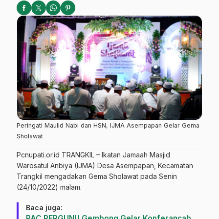
Peringati Maulid Nabi dan HSN, IJMA Asempapan Gelar Gema
Sholawat
Pcnupati.or.id
TRANGKIL – Ikatan Jamaah Masjid
Warosatul Anbiya (IJMA) Desa Asempapan, Kecamatan
Trangkil mengadakan Gema Sholawat pada Senin
(24/10/2022) malam.
Baca juga:
PAC PERGUNU Gembong Gelar Konferancab