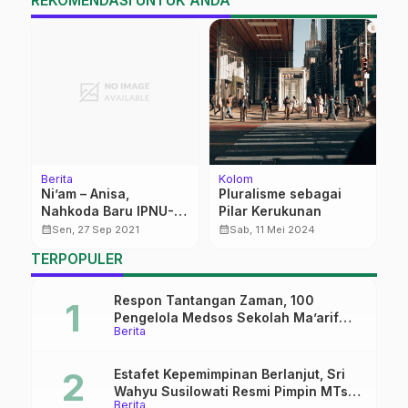
REKOMENDASI UNTUK ANDA
Berita
Kolom
Be
C
Ni’am – Anisa,
Pluralisme sebagai
S
ir
Nahkoda Baru IPNU-
Pilar Kerukunan
K
IPPNU Tlogowungu
B
calendar_month
calendar_month
calendar_month
Sen, 27 Sep 2021
Sab, 11 Mei 2024
W
TERPOPULER
y
Respon Tantangan Zaman, 100
Pengelola Medsos Sekolah Ma’arif
Berita
Pekalongan Ikuti Pelatihan Literasi
Digital
Estafet Kepemimpinan Berlanjut, Sri
Wahyu Susilowati Resmi Pimpin MTs
Berita