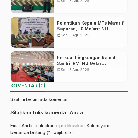
Susilowati Resmi Pimpin MTs
calendar_month
Sen, 3 Agu 2026
Ma’arif Sapuran
Pelantikan Kepala MTs Ma’arif
Sapuran, LP Ma’arif NU
Wonosobo Tekankan Lima
calendar_month
Sen, 3 Agu 2026
Amanah Kepemimpinan
Nahdliyah
Perkuat Lingkungan Ramah
Santri, RMI NU Gelar
‘Sambang Pesantren’ di Pati
calendar_month
Sen, 3 Agu 2026
KOMENTAR (0)
Saat ini belum ada komentar
Silahkan tulis komentar Anda
Email Anda tidak akan dipublikasikan. Kolom yang
bertanda bintang (*) wajib diisi