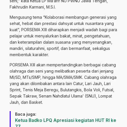
seni,” kata Ketua LP Ma’arif NU PWNU Jawa Tengah,
Fakhrudin Karmani, M.S.I.
Mengusung tema “Kolaborasi membangun generasi yang
sehat, hebat dan prestasi dahsyat untuk nusantara yang
kuat”, PORSEMA XIII diharapkan menjadi wadah bagi para
pelajar untuk menyalurkan bakat, minat, pengetahuan,
dan keterampilan dalam suasana yang menyenangkan,
mandiri, silaturahmi, sportif, dan bermanfaat, sekaligus
membentuk karakter.
PORSEMA XIII akan mempertandingkan berbagai cabang
olahraga dan seni yang melibatkan peserta dari jenjang
MI/SD, MTs/SMP, hingga MA/SMA/SMK. Cabang olahraga
yang akan dilombakan antara lain Catur, Lari Jauh, Lari
Sprint, Tenis Meja Beregu, Bulutangkis, Bola Voli, Futsal,
Sepak Takraw, Senam Nahdlatul Ulama’ (SNU), Lompat
Jauh, dan Basket.
Baca juga:
Ketua Badko LPQ Apresiasi kegiatan HUT RI ke
77