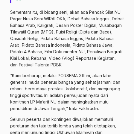
Sementara itu, di bidang seni, akan ada Pencak Silat NU
Pagar Nusa Seni WIRALOKA, Debat Bahasa Inggris, Debat
Bahasa Arab, Kaligrafi, Desain Poster Digital, Musabaqah
Tilawatil Quran (MTQ), Puisi Religi (Cipta dan Baca),
Qasidah Religi, Pidato Bahasa Inggris, Pidato Bahasa
Arab, Pidato Bahasa Indonesia, Pidato Bahasa Jawa,
Pidato 4 Bahasa, Film Dokumenter NU, Penulisan Biografi
Kiai Lokal, Rebana, Video (Vlog) Reportase Kegiatan,
dan Festival Talenta PDBK.
“Kami berharap, melalui PORSEMA XIII ini, akan lahir
generasi muda penerus bangsa yang sehat jasmani dan
rohani, berbudaya prestasi, kolaboratif, dan menjunjung
tinggi sportivitas. Ini adalah perwujudan nyata dari
komitmen LP Ma’arif NU dalam meningkatkan mutu
pendidikan di Jawa Tengah,” kata Fakhrudin.
Seluruh peserta dan kontingen diwajibkan mematuhi
peraturan dan tata tertib lomba yang telah ditetapkan,
serta menjunjung tinggi Ukhuwah Islamiyah dan