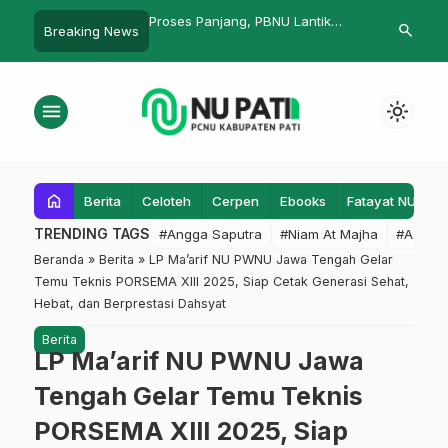
njang, PBNU Lantik
Duet K. Alwan – H. Dhofir Pimpin
Karena Anak
search
Breaking News
 Ibda Pimpin INISNU
MWC NU Winong
Bahagia
ung
menu
light_mode
home
Berita
Celoteh
Cerpen
Ebooks
Fatayat NU
F
TRENDING TAGS
#Angga Saputra
#Niam At Majha
#Admin
Beranda
»
Berita
»
LP Ma’arif NU PWNU Jawa Tengah Gelar
Temu Teknis PORSEMA XIII 2025, Siap Cetak Generasi Sehat,
Hebat, dan Berprestasi Dahsyat
Berita
LP Ma’arif NU PWNU Jawa
Tengah Gelar Temu Teknis
PORSEMA XIII 2025, Siap