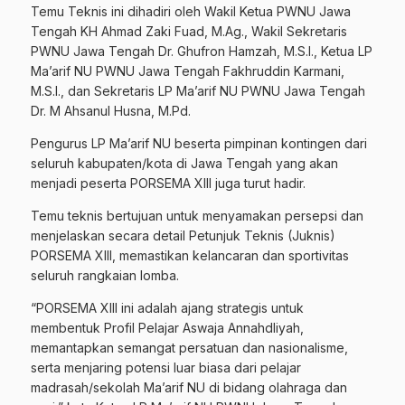
Temu Teknis ini dihadiri oleh Wakil Ketua PWNU Jawa
Tengah KH Ahmad Zaki Fuad, M.Ag., Wakil Sekretaris
PWNU Jawa Tengah Dr. Ghufron Hamzah, M.S.I., Ketua LP
Ma’arif NU PWNU Jawa Tengah Fakhruddin Karmani,
M.S.I., dan Sekretaris LP Ma’arif NU PWNU Jawa Tengah
Dr. M Ahsanul Husna, M.Pd.
Pengurus LP Ma’arif NU beserta pimpinan kontingen dari
seluruh kabupaten/kota di Jawa Tengah yang akan
menjadi peserta PORSEMA XIII juga turut hadir.
Temu teknis bertujuan untuk menyamakan persepsi dan
menjelaskan secara detail Petunjuk Teknis (Juknis)
PORSEMA XIII, memastikan kelancaran dan sportivitas
seluruh rangkaian lomba.
“PORSEMA XIII ini adalah ajang strategis untuk
membentuk Profil Pelajar Aswaja Annahdliyah,
memantapkan semangat persatuan dan nasionalisme,
serta menjaring potensi luar biasa dari pelajar
madrasah/sekolah Ma’arif NU di bidang olahraga dan