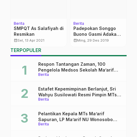
Berita
Berita
Be
t
SMPQT As Salafiyah di
Padepokan Songgo
I
Resmikan
Buono Gasmi Adakan
K
UKT
I
calendar_month
calendar_month
calendar_month
Sel, 13 Apr 2021
Ming, 29 Des 2019
M
TERPOPULER
V
B
Respon Tantangan Zaman, 100
Pengelola Medsos Sekolah Ma’arif
Berita
Pekalongan Ikuti Pelatihan Literasi
Digital
Estafet Kepemimpinan Berlanjut, Sri
Wahyu Susilowati Resmi Pimpin MTs
Berita
Ma’arif Sapuran
Pelantikan Kepala MTs Ma’arif
Sapuran, LP Ma’arif NU Wonosobo
Berita
Tekankan Lima Amanah
Kepemimpinan Nahdliyah