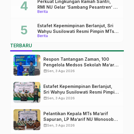
Perkuat Lingkungan Ramah Santri,
RMI NU Gelar ‘Sambang Pesantren’ di
Berita
Pati
Estafet Kepemimpinan Berlanjut, Sri
Wahyu Susilowati Resmi Pimpin MTs
Berita
Ma’arif Sapuran
TERBARU
Respon Tantangan Zaman, 100
Pengelola Medsos Sekolah Ma’arif
Pekalongan Ikuti Pelatihan Literasi
calendar_month
Sen, 3 Agu 2026
Digital
Estafet Kepemimpinan Berlanjut,
Sri Wahyu Susilowati Resmi Pimpin
MTs Ma’arif Sapuran
calendar_month
Sen, 3 Agu 2026
Pelantikan Kepala MTs Ma’arif
Sapuran, LP Ma’arif NU Wonosobo
Tekankan Lima Amanah
calendar_month
Sen, 3 Agu 2026
Kepemimpinan Nahdliyah