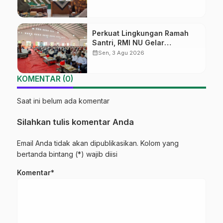
Amanah Kepemimpinan
Nahdliyah
Perkuat Lingkungan Ramah
Santri, RMI NU Gelar
‘Sambang Pesantren’ di Pati
calendar_month
Sen, 3 Agu 2026
KOMENTAR (0)
Saat ini belum ada komentar
Silahkan tulis komentar Anda
Email Anda tidak akan dipublikasikan. Kolom yang
bertanda bintang (*) wajib diisi
Komentar*