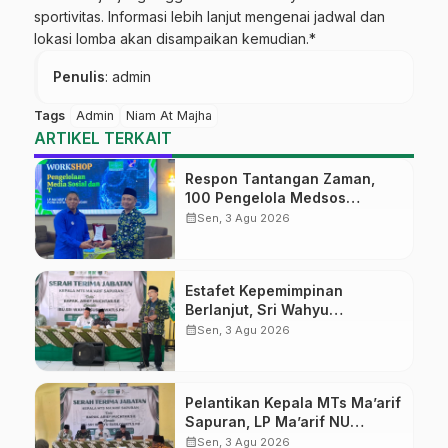
sportivitas. Informasi lebih lanjut mengenai jadwal dan
lokasi lomba akan disampaikan kemudian.*
Penulis
: admin
Tags
Admin
Niam At Majha
ARTIKEL TERKAIT
Respon Tantangan Zaman,
100 Pengelola Medsos
Sekolah Ma’arif Pekalongan
calendar_month
Sen, 3 Agu 2026
Ikuti Pelatihan Literasi Digital
Estafet Kepemimpinan
Berlanjut, Sri Wahyu
Susilowati Resmi Pimpin MTs
calendar_month
Sen, 3 Agu 2026
Ma’arif Sapuran
Pelantikan Kepala MTs Ma’arif
Sapuran, LP Ma’arif NU
Wonosobo Tekankan Lima
calendar_month
Sen, 3 Agu 2026