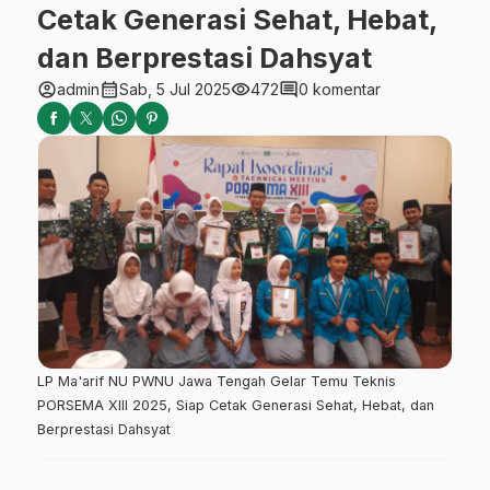
Cetak Generasi Sehat, Hebat,
dan Berprestasi Dahsyat
account_circle
calendar_month
visibility
comment
admin
Sab, 5 Jul 2025
472
0 komentar
LP Ma'arif NU PWNU Jawa Tengah Gelar Temu Teknis
PORSEMA XIII 2025, Siap Cetak Generasi Sehat, Hebat, dan
Berprestasi Dahsyat