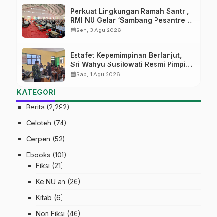
Perkuat Lingkungan Ramah Santri,
RMI NU Gelar ‘Sambang Pesantren’
di Pati
calendar_month
Sen, 3 Agu 2026
Estafet Kepemimpinan Berlanjut,
Sri Wahyu Susilowati Resmi Pimpin
MTs Ma’arif Sapuran
calendar_month
Sab, 1 Agu 2026
KATEGORI
Berita
(2,292)
Celoteh
(74)
Cerpen
(52)
Ebooks
(101)
Fiksi
(21)
Ke NU an
(26)
Kitab
(6)
Non Fiksi
(46)