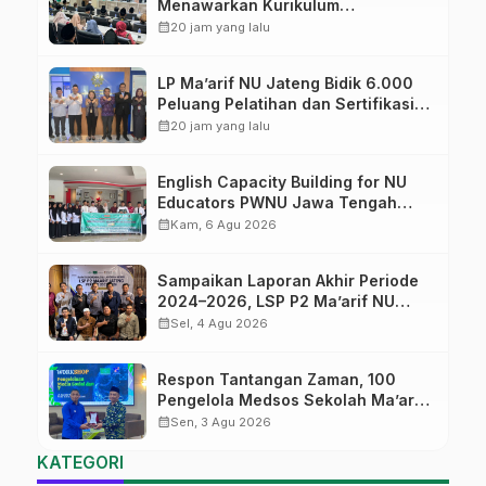
Menawarkan Kurikulum
Diversifikasi, Harapan Baru dalam
calendar_month
20 jam yang lalu
dunia pendidikan
LP Ma’arif NU Jateng Bidik 6.000
Peluang Pelatihan dan Sertifikasi
bagi Lulusan SMK
calendar_month
20 jam yang lalu
English Capacity Building for NU
Educators PWNU Jawa Tengah
Batch#4; Membuka Jalan Menuju
calendar_month
Kam, 6 Agu 2026
Masa Depan
Sampaikan Laporan Akhir Periode
2024–2026, LSP P2 Ma’arif NU
Jateng Mantapkan Sinergi Link and
calendar_month
Sel, 4 Agu 2026
Match
Respon Tantangan Zaman, 100
Pengelola Medsos Sekolah Ma’arif
Pekalongan Ikuti Pelatihan Literasi
calendar_month
Sen, 3 Agu 2026
Digital
KATEGORI