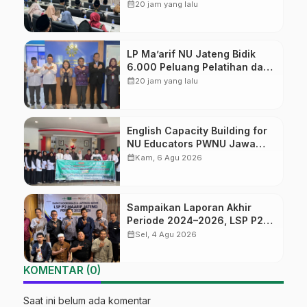
Diversifikasi, Harapan Baru
calendar_month
20 jam yang lalu
dalam dunia pendidikan
LP Ma’arif NU Jateng Bidik
6.000 Peluang Pelatihan dan
Sertifikasi bagi Lulusan SMK
calendar_month
20 jam yang lalu
English Capacity Building for
NU Educators PWNU Jawa
Tengah Batch#4; Membuka
calendar_month
Kam, 6 Agu 2026
Jalan Menuju Masa Depan
Sampaikan Laporan Akhir
Periode 2024–2026, LSP P2
Ma’arif NU Jateng Mantapkan
calendar_month
Sel, 4 Agu 2026
Sinergi Link and Match
KOMENTAR (0)
Saat ini belum ada komentar