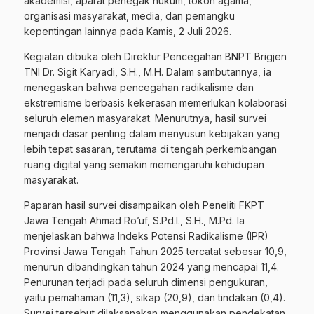
akademisi, aparat penegak hukum, tokoh agama,
organisasi masyarakat, media, dan pemangku
kepentingan lainnya pada Kamis, 2 Juli 2026.
Kegiatan dibuka oleh Direktur Pencegahan BNPT Brigjen
TNI Dr. Sigit Karyadi, S.H., M.H. Dalam sambutannya, ia
menegaskan bahwa pencegahan radikalisme dan
ekstremisme berbasis kekerasan memerlukan kolaborasi
seluruh elemen masyarakat. Menurutnya, hasil survei
menjadi dasar penting dalam menyusun kebijakan yang
lebih tepat sasaran, terutama di tengah perkembangan
ruang digital yang semakin memengaruhi kehidupan
masyarakat.
Paparan hasil survei disampaikan oleh Peneliti FKPT
Jawa Tengah Ahmad Ro’uf, S.Pd.I., S.H., M.Pd. Ia
menjelaskan bahwa Indeks Potensi Radikalisme (IPR)
Provinsi Jawa Tengah Tahun 2025 tercatat sebesar 10,9,
menurun dibandingkan tahun 2024 yang mencapai 11,4.
Penurunan terjadi pada seluruh dimensi pengukuran,
yaitu pemahaman (11,3), sikap (20,9), dan tindakan (0,4).
Survei tersebut dilaksanakan menggunakan pendekatan