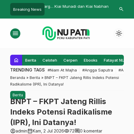
ti Siap Bantu Keluarga
Kiai Munadi dan Kiai Nabhan
Santri Darul
search
Breaking News
ovid-19
Kembali Pimpin NU Wedarijaksa
Ikuti Webina
RI
menu
light_mode
home
Berita
Celoteh
Cerpen
Ebooks
Fatayat NU
F
TRENDING TAGS
#Niam At Majha
#Angga Saputra
#Admin
Beranda
»
Berita
»
BNPT – FKPT Jateng Rillis Indeks Potensi
Radikalisme (IPR), Ini Datanya!
Berita
BNPT – FKPT Jateng Rillis
Indeks Potensi Radikalisme
(IPR), Ini Datanya!
account_circle
calendar_month
visibility
comment
admin
Kam, 2 Jul 2026
72
0 komentar