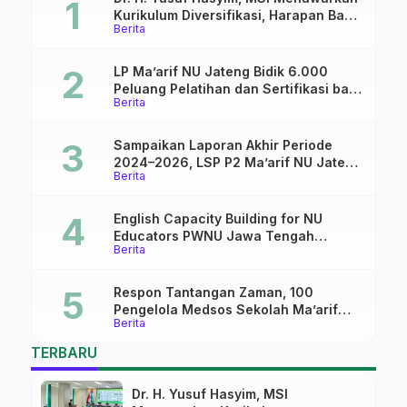
Kurikulum Diversifikasi, Harapan Baru
Berita
dalam dunia pendidikan
LP Ma’arif NU Jateng Bidik 6.000
Peluang Pelatihan dan Sertifikasi bagi
Berita
Lulusan SMK
Sampaikan Laporan Akhir Periode
2024–2026, LSP P2 Ma’arif NU Jateng
Berita
Mantapkan Sinergi Link and Match
English Capacity Building for NU
Educators PWNU Jawa Tengah
Berita
Batch#4; Membuka Jalan Menuju
Masa Depan
Respon Tantangan Zaman, 100
Pengelola Medsos Sekolah Ma’arif
Berita
Pekalongan Ikuti Pelatihan Literasi
Digital
TERBARU
Dr. H. Yusuf Hasyim, MSI