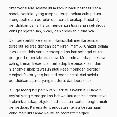
“Intervensi kita selama ini mungkin baru berhasil pada
aspek perilaku yang tampak, tetapi belum cukup kuat
mengubah cara berpikir dan cara bersikap. Padahal,
pendidikan damai harus menyentuh tiga ranah sekaligus,
yaitu pengetahuan, sikap, dan tindakan,” jelasnya.
Dari perspektif keislaman, Hamidullah menilai temuan
tersebut selaras dengan pemikiran Imam Al-Ghazali dalam
Ihya Ulumuddin yang menempatkan hati sebagai pusat
pengendali perilaku manusia. Menurutnya, sikap merasa
paling benar, kebencian terhadap kelompok lain, dan
hilangnya sikap tawazun atau keseimbangan berpikir
menjadi faktor yang harus dicegah sejak dini melalui
pendidikan agama yang moderat dan berakhlak.
Ia juga mengutip pemikiran Hadratussyaikh KH Hasyim
Asy’ari yang menegaskan bahwa ilmu agama seharusnya
melahirkan sikap objektif, adil, santun, serta menghormati
perbedaan. Karena itu, penguatan literasi keagamaan
yang memiliki sanad keilmuan otoritatif menjadi