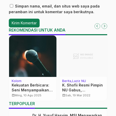
Simpan nama, email, dan situs web saya pada
peramban ini untuk komentar saya berikutnya.
REKOMENDASI UNTUK ANDA
Kolom
Berita
Laziz NU
Be
Kekuatan Berbicara:
K. Shofii Resmi Pimpin
D
Seni Menyampaikan
NU Gabus,
I
dengan Bijak
Programnya Keren!
T
calendar_month
calendar_month
calendar_month
Ming, 10 Agu 2025
Sab, 19 Mar 2022
U
TERPOPULER
Dr. H. Yusuf Hasyim, MSI Menawarkan