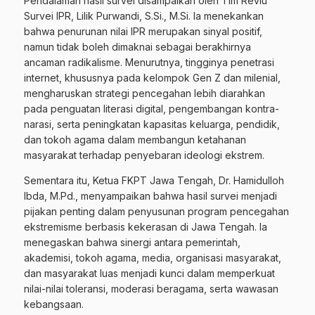
Pendalaman hasil survei disampaikan oleh Tim Reviu
Survei IPR, Lilik Purwandi, S.Si., M.Si. Ia menekankan
bahwa penurunan nilai IPR merupakan sinyal positif,
namun tidak boleh dimaknai sebagai berakhirnya
ancaman radikalisme. Menurutnya, tingginya penetrasi
internet, khususnya pada kelompok Gen Z dan milenial,
mengharuskan strategi pencegahan lebih diarahkan
pada penguatan literasi digital, pengembangan kontra-
narasi, serta peningkatan kapasitas keluarga, pendidik,
dan tokoh agama dalam membangun ketahanan
masyarakat terhadap penyebaran ideologi ekstrem.
Sementara itu, Ketua FKPT Jawa Tengah, Dr. Hamidulloh
Ibda, M.Pd., menyampaikan bahwa hasil survei menjadi
pijakan penting dalam penyusunan program pencegahan
ekstremisme berbasis kekerasan di Jawa Tengah. Ia
menegaskan bahwa sinergi antara pemerintah,
akademisi, tokoh agama, media, organisasi masyarakat,
dan masyarakat luas menjadi kunci dalam memperkuat
nilai-nilai toleransi, moderasi beragama, serta wawasan
kebangsaan.