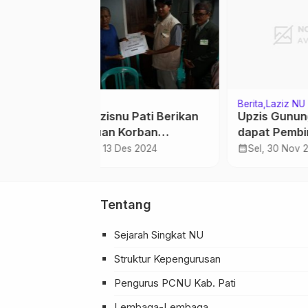
NU
Pustaka
Berita
ungwungkal
Menebar Dakwah Lewat
Pela
binaan dari PC
Kisah
NU 
calendar_month
calendar_month
v 2021
Sen, 20 Nov 2017
Jum
Tentang
Sejarah Singkat NU
Struktur Kepengurusan
Pengurus PCNU Kab. Pati
Lembaga-Lembaga