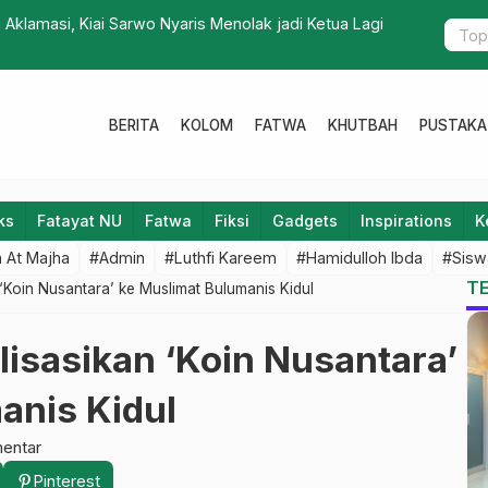
Aklamasi, Kiai Sarwo Nyaris Menolak jadi Ketua Lagi
Tingkatkan
BERITA
KOLOM
FATWA
KHUTBAH
PUSTAKA
ks
Fatayat NU
Fatwa
Fiksi
Gadgets
Inspirations
K
 At Majha
#Admin
#Luthfi Kareem
#Hamidulloh Ibda
#Sisw
T
n ‘Koin Nusantara’ ke Muslimat Bulumanis Kidul
alisasikan ‘Koin Nusantara’
anis Kidul
entar
Pinterest