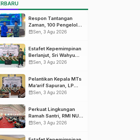
MTs Ma’arif Sapuran
ERBARU
Respon Tantangan
Zaman, 100 Pengelola
Medsos Sekolah
calendar_month
Sen, 3 Agu 2026
Ma’arif Pekalongan
Ikuti Pelatihan Literasi
Estafet Kepemimpinan
Digital
Berlanjut, Sri Wahyu
Susilowati Resmi
calendar_month
Sen, 3 Agu 2026
Pimpin MTs Ma’arif
Sapuran
Pelantikan Kepala MTs
Ma’arif Sapuran, LP
Ma’arif NU Wonosobo
calendar_month
Sen, 3 Agu 2026
Tekankan Lima
Amanah
Perkuat Lingkungan
Kepemimpinan
Ramah Santri, RMI NU
Nahdliyah
Gelar ‘Sambang
calendar_month
Sen, 3 Agu 2026
Pesantren’ di Pati
Estafet Kepemimpinan