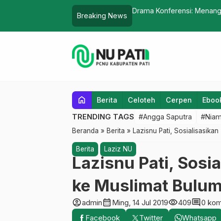
Pati Gelar Orientasi Kenal Medan
Drama Konferensi: Menang 
Breaking News
home
Berita
Celoteh
Cerpen
Eboo
TRENDING TAGS
#Angga Saputra
#Niam
Beranda
»
Berita
»
Lazisnu Pati, Sosialisasika
Berita
Laziz NU
Lazisnu Pati, Sosi
ke Muslimat Bulum
account_circle
calendar_month
visibility
comment
admin
Ming, 14 Jul 2019
409
0 kom
Facebook
Twitter
Whatsapp