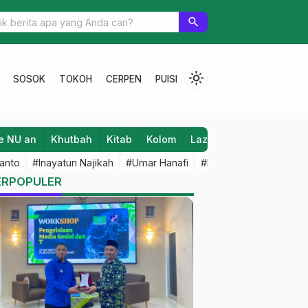
 militansi Kader, PAC IPNU IPPNU Tambakromo Gelar Diklatama
search
light_mode
SOSOK
TOKOH
CERPEN
PUISI
e NU an
Khutbah
Kitab
Kolom
Laziz NU
Lifestyle
anto
#Inayatun Najikah
#Umar Hanafi
#M Iqbal Dawami
#An
ERPOPULER