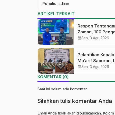
Penulis
: admin
ARTIKEL TERKAIT
Respon Tantanga
Zaman, 100 Penge
Medsos Sekolah
calendar_month
Sen, 3 Agu 2026
Ma’arif Pekalong
Ikuti Pelatihan Lit
Pelantikan Kepal
Digital
Ma’arif Sapuran, 
Ma’arif NU Wono
calendar_month
Sen, 3 Agu 2026
Tekankan Lima
KOMENTAR (0)
Amanah Kepemim
Nahdliyah
Saat ini belum ada komentar
Silahkan tulis komentar Anda
Email Anda tidak akan dipublikasikan. Kolom 