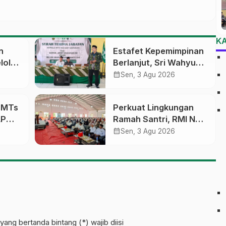
K
n
Estafet Kepemimpinan
lola
Berlanjut, Sri Wahyu
Susilowati Resmi
calendar_month
Sen, 3 Agu 2026
an
Pimpin MTs Ma’arif
erasi
Sapuran
a MTs
Perkuat Lingkungan
LP
Ramah Santri, RMI NU
sobo
Gelar ‘Sambang
calendar_month
Sen, 3 Agu 2026
Pesantren’ di Pati
pinan
yang bertanda bintang (*) wajib diisi