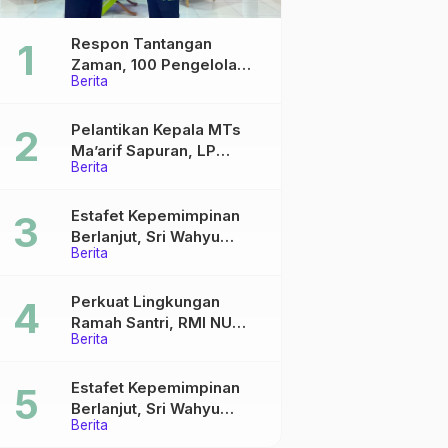
Respon Tantangan
Zaman, 100 Pengelola
Berita
Medsos Sekolah Ma’arif
Pekalongan Ikuti
Pelatihan Literasi Digital
Pelantikan Kepala MTs
Ma’arif Sapuran, LP
Berita
Ma’arif NU Wonosobo
Tekankan Lima Amanah
Kepemimpinan Nahdliyah
Estafet Kepemimpinan
Berlanjut, Sri Wahyu
Berita
Susilowati Resmi Pimpin
MTs Ma’arif Sapuran
Perkuat Lingkungan
Ramah Santri, RMI NU
Berita
Gelar ‘Sambang
Pesantren’ di Pati
Estafet Kepemimpinan
Berlanjut, Sri Wahyu
Berita
Susilowati Resmi Pimpin