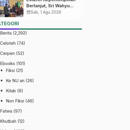
Berlanjut, Sri Wahyu
Susilowati Resmi
calendar_month
Sab, 1 Agu 2026
Pimpin MTs Ma’arif
ATEGORI
Sapuran
Berita
(2,292)
Celoteh
(74)
Cerpen
(52)
Ebooks
(101)
Fiksi
(21)
Ke NU an
(26)
Kitab
(6)
Non Fiksi
(46)
Fatwa
(97)
Khutbah
(12)