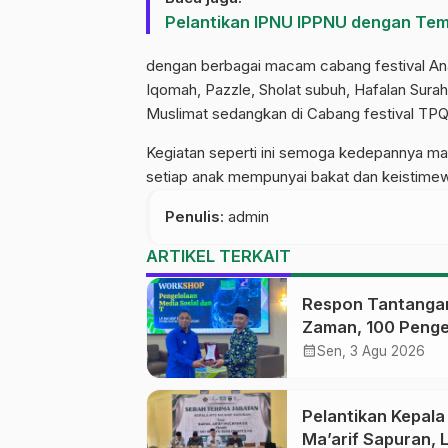
Pelantikan IPNU IPPNU dengan Te
dengan berbagai macam cabang festival An
Iqomah, Pazzle, Sholat subuh, Hafalan Sur
Muslimat sedangkan di Cabang festival TPQ, 
Kegiatan seperti ini semoga kedepannya mak
setiap anak mempunyai bakat dan keistime
Penulis
: admin
ARTIKEL TERKAIT
Respon Tantanga
Zaman, 100 Penge
Medsos Sekolah
calendar_month
Sen, 3 Agu 2026
Ma’arif Pekalong
Ikuti Pelatihan Lit
Pelantikan Kepal
Digital
Ma’arif Sapuran, 