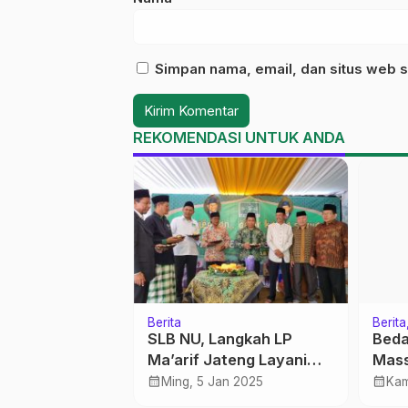
Simpan nama, email, dan situs web s
REKOMENDASI UNTUK ANDA
Berita
Berita
 Ketika Gagal
SLB NU, Langkah LP
Bedah B
Ma’arif Jateng Layani
Mass
l 2021
Anak Berkebutuhan
calendar_month
calendar_month
Ming, 5 Jan 2025
Kam
Khusus