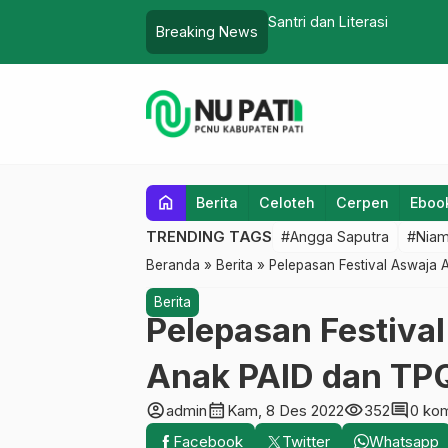
n
Santri dan Literasi
Breaking News
home
Berita
Celoteh
Cerpen
Eboo
TRENDING TAGS
#Angga Saputra
#Niam
Beranda
»
Berita
»
Pelepasan Festival Aswaja
Berita
Pelepasan Festiva
Anak PAID dan TP
account_circle
calendar_month
visibility
comment
admin
Kam, 8 Des 2022
352
0 ko
Facebook
Twitter
Whatsapp