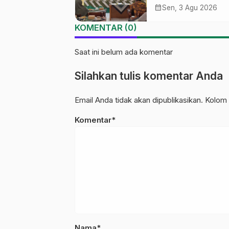
Ma’arif NU Wono
calendar_month
Sen, 3 Agu 2026
Tekankan Lima
KOMENTAR (0)
Amanah Kepemim
Nahdliyah
Saat ini belum ada komentar
Silahkan tulis komentar Anda
Email Anda tidak akan dipublikasikan. Kolom 
Komentar*
Nama*