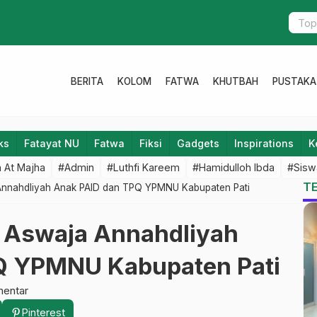
NU dalam 
BERITA
KOLOM
FATWA
KHUTBAH
PUSTAKA
ks
Fatayat NU
Fatwa
Fiksi
Gadgets
Inspirations
K
 At Majha
#Admin
#Luthfi Kareem
#Hamidulloh Ibda
#Sisw
T
 Annahdliyah Anak PAID dan TPQ YPMNU Kabupaten Pati
l Aswaja Annahdliyah
Q YPMNU Kabupaten Pati
mentar
Pinterest