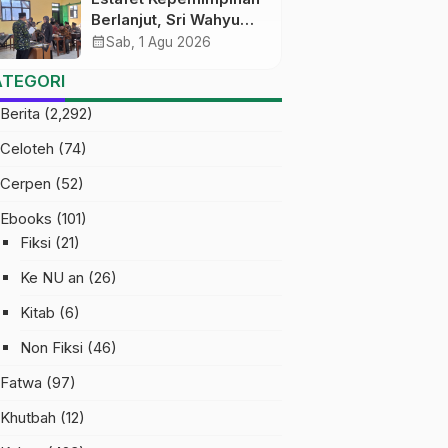
Berlanjut, Sri Wahyu
Susilowati Resmi
calendar_month
Sab, 1 Agu 2026
Pimpin MTs Ma’arif
ATEGORI
Sapuran
Berita
(2,292)
Celoteh
(74)
Cerpen
(52)
Ebooks
(101)
Fiksi
(21)
Ke NU an
(26)
Kitab
(6)
Non Fiksi
(46)
Fatwa
(97)
Khutbah
(12)