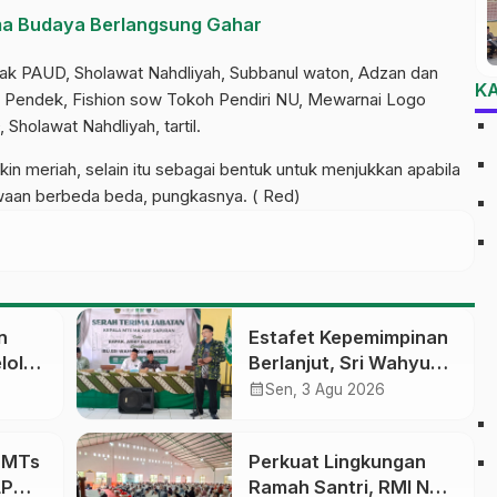
ma Budaya Berlangsung Gahar
ak PAUD, Sholawat Nahdliyah, Subbanul waton, Adzan dan
K
ah Pendek, Fishion sow Tokoh Pendiri NU, Mewarnai Logo
Sholawat Nahdliyah, tartil.
in meriah, selain itu sebagai bentuk untuk menjukkan apabila
waan berbeda beda, pungkasnya. ( Red)
n
Estafet Kepemimpinan
lola
Berlanjut, Sri Wahyu
Susilowati Resmi
calendar_month
Sen, 3 Agu 2026
an
Pimpin MTs Ma’arif
erasi
Sapuran
a MTs
Perkuat Lingkungan
LP
Ramah Santri, RMI NU