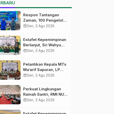
MTs Ma’arif Sapuran
ERBARU
Respon Tantangan
Zaman, 100 Pengelola
Medsos Sekolah
calendar_month
Sen, 3 Agu 2026
Ma’arif Pekalongan
Ikuti Pelatihan Literasi
Estafet Kepemimpinan
Digital
Berlanjut, Sri Wahyu
Susilowati Resmi
calendar_month
Sen, 3 Agu 2026
Pimpin MTs Ma’arif
Sapuran
Pelantikan Kepala MTs
Ma’arif Sapuran, LP
Ma’arif NU Wonosobo
calendar_month
Sen, 3 Agu 2026
Tekankan Lima
Amanah
Perkuat Lingkungan
Kepemimpinan
Ramah Santri, RMI NU
Nahdliyah
Gelar ‘Sambang
calendar_month
Sen, 3 Agu 2026
Pesantren’ di Pati
Estafet Kepemimpinan