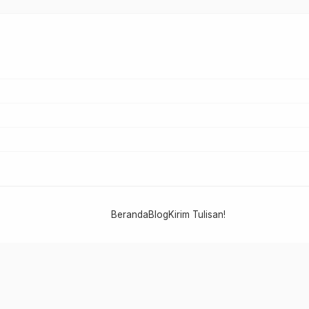
Beranda
Blog
Kirim Tulisan!
NU PATI - PCNU KABUPATEN PATI
LTN NU 2025