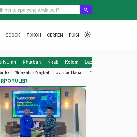
Membendung Radikalisme
search
light_mode
SOSOK
TOKOH
CERPEN
PUISI
e NU an
Khutbah
Kitab
Kolom
Laziz NU
Lifestyle
anto
#Inayatun Najikah
#Umar Hanafi
#M Iqbal Dawami
#An
ERPOPULER