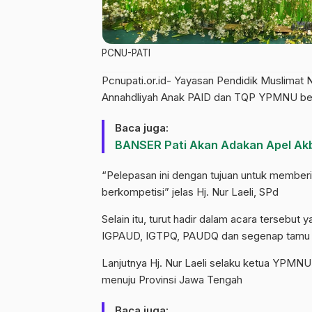
PCNU-PATI
Pcnupati.or.id- Yayasan Pendidik Muslimat
Annahdliyah Anak PAID dan TQP YPMNU bebe
Baca juga:
BANSER Pati Akan Adakan Apel Ak
“Pelepasan ini dengan tujuan untuk member
berkompetisi” jelas Hj. Nur Laeli, SPd
Selain itu, turut hadir dalam acara tersebu
IGPAUD, IGTPQ, PAUDQ dan segenap tamu 
Lanjutnya Hj. Nur Laeli selaku ketua YPMN
menuju Provinsi Jawa Tengah
Baca juga: