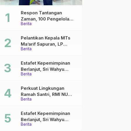
Respon Tantangan
Zaman, 100 Pengelola
Berita
Medsos Sekolah Ma’arif
Pekalongan Ikuti
Pelatihan Literasi Digital
Pelantikan Kepala MTs
Ma’arif Sapuran, LP
Berita
Ma’arif NU Wonosobo
Tekankan Lima Amanah
Kepemimpinan Nahdliyah
Estafet Kepemimpinan
Berlanjut, Sri Wahyu
Berita
Susilowati Resmi Pimpin
MTs Ma’arif Sapuran
Perkuat Lingkungan
Ramah Santri, RMI NU
Berita
Gelar ‘Sambang
Pesantren’ di Pati
Estafet Kepemimpinan
Berlanjut, Sri Wahyu
Berita
Susilowati Resmi Pimpin