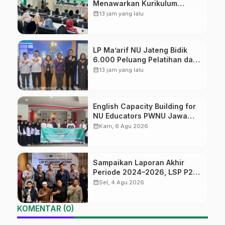
Menawarkan Kurikulum
Diversifikasi, Harapan Baru
calendar_month
13 jam yang lalu
dalam dunia pendidikan
LP Ma’arif NU Jateng Bidik
6.000 Peluang Pelatihan dan
Sertifikasi bagi Lulusan SMK
calendar_month
13 jam yang lalu
English Capacity Building for
NU Educators PWNU Jawa
Tengah Batch#4; Membuka
calendar_month
Kam, 6 Agu 2026
Jalan Menuju Masa Depan
Sampaikan Laporan Akhir
Periode 2024–2026, LSP P2
Ma’arif NU Jateng Mantapkan
calendar_month
Sel, 4 Agu 2026
Sinergi Link and Match
KOMENTAR (0)