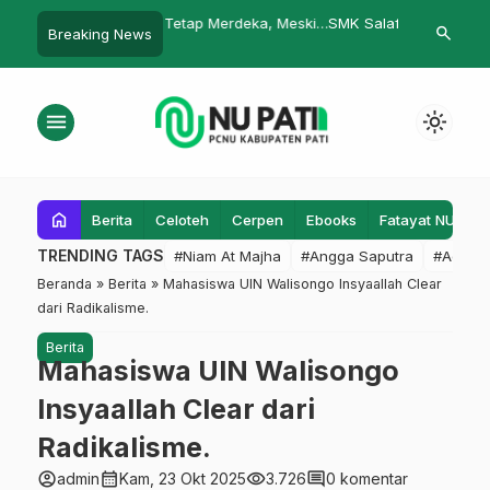
 Tetap Merdeka, Meski
SMK Salafiyah Kajen Pati Siap
Konferensi 
search
Breaking News
ngsara
Salurkan Alumni Kerja di Jepang
Dukuhseti
menu
light_mode
home
Berita
Celoteh
Cerpen
Ebooks
Fatayat NU
F
TRENDING TAGS
#Niam At Majha
#Angga Saputra
#Admin
Beranda
»
Berita
»
Mahasiswa UIN Walisongo Insyaallah Clear
dari Radikalisme.
Berita
Mahasiswa UIN Walisongo
Insyaallah Clear dari
Radikalisme.
account_circle
calendar_month
visibility
comment
admin
Kam, 23 Okt 2025
3.726
0 komentar