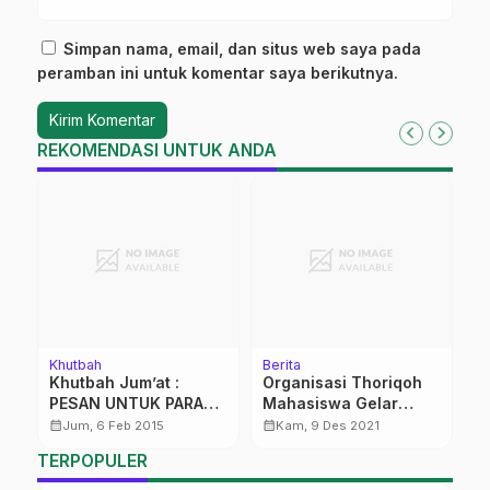
Simpan nama, email, dan situs web saya pada
peramban ini untuk komentar saya berikutnya.
REKOMENDASI UNTUK ANDA
Khutbah
Berita
K
Khutbah Jum’at :
Organisasi Thoriqoh
M
n
PESAN UNTUK PARA
Mahasiswa Gelar
A
CALON KADES
Maulid di Gedung DPD
calendar_month
calendar_month
calendar_month
Jum, 6 Feb 2015
Kam, 9 Des 2021
DIY
TERPOPULER