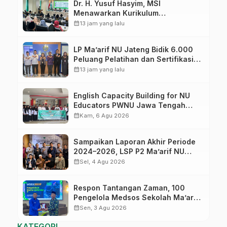
Dr. H. Yusuf Hasyim, MSI
Menawarkan Kurikulum
Diversifikasi, Harapan Baru dalam
calendar_month
13 jam yang lalu
dunia pendidikan
LP Ma’arif NU Jateng Bidik 6.000
Peluang Pelatihan dan Sertifikasi
bagi Lulusan SMK
calendar_month
13 jam yang lalu
English Capacity Building for NU
Educators PWNU Jawa Tengah
Batch#4; Membuka Jalan Menuju
calendar_month
Kam, 6 Agu 2026
Masa Depan
Sampaikan Laporan Akhir Periode
2024–2026, LSP P2 Ma’arif NU
Jateng Mantapkan Sinergi Link and
calendar_month
Sel, 4 Agu 2026
Match
Respon Tantangan Zaman, 100
Pengelola Medsos Sekolah Ma’arif
Pekalongan Ikuti Pelatihan Literasi
calendar_month
Sen, 3 Agu 2026
Digital
KATEGORI