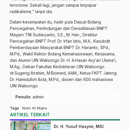
terorisme. Sekali lagi, jangan sampai terpapar
radikalisme,” lanjut dia.
Dalam kesempatan itu, hadir pula Deputi Bidang
Pencegahan, Perlindungan dan Deradilaisasi BNPT
Mayjen TNI Sudaryanto, S.E., M. Han., Direktur
Pencegahan BNPT Prof. Dr. Irfan Idris, M.A., Kasubdit
Pemberdayaan Masyarakat BNPT Dr. Harianto, SPd.,
M.Pd., Wakil Rektor Bidang Kemahasiswaan, Kerjasama,
dan Alumni UIN Walisongo Dr. H. A.Hasan Asy’ari Ulama’i,
M.Ag., Dekan Fakultas Kedokteran UIN Walisongo
dr.Sugeng Ibrahim, M.Biomed, AAM., Ketua FKPT Jateng
Dr. Hamidulloh Ibda, M.Pd., dosen dan 600 mahasiswa
UIN Walisongo.
Penulis
: admin
Tags
Niam At Majha
ARTIKEL TERKAIT
Dr. H. Yusuf Hasyim, MSI