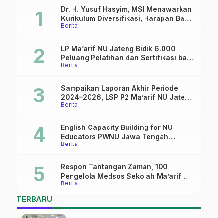
Dr. H. Yusuf Hasyim, MSI Menawarkan
Kurikulum Diversifikasi, Harapan Baru
Berita
dalam dunia pendidikan
LP Ma’arif NU Jateng Bidik 6.000
Peluang Pelatihan dan Sertifikasi bagi
Berita
Lulusan SMK
Sampaikan Laporan Akhir Periode
2024–2026, LSP P2 Ma’arif NU Jateng
Berita
Mantapkan Sinergi Link and Match
English Capacity Building for NU
Educators PWNU Jawa Tengah
Berita
Batch#4; Membuka Jalan Menuju
Masa Depan
Respon Tantangan Zaman, 100
Pengelola Medsos Sekolah Ma’arif
Berita
Pekalongan Ikuti Pelatihan Literasi
Digital
TERBARU