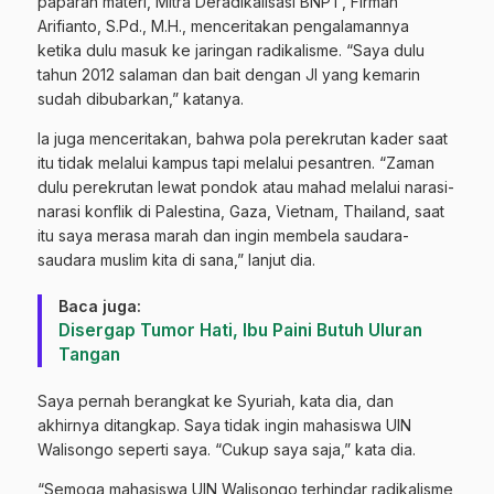
paparan materi, Mitra Deradikalisasi BNPT, Firman
Arifianto, S.Pd., M.H., menceritakan pengalamannya
ketika dulu masuk ke jaringan radikalisme. “Saya dulu
tahun 2012 salaman dan bait dengan JI yang kemarin
sudah dibubarkan,” katanya.
Ia juga menceritakan, bahwa pola perekrutan kader saat
itu tidak melalui kampus tapi melalui pesantren. “Zaman
dulu perekrutan lewat pondok atau mahad melalui narasi-
narasi konflik di Palestina, Gaza, Vietnam, Thailand, saat
itu saya merasa marah dan ingin membela saudara-
saudara muslim kita di sana,” lanjut dia.
Baca juga:
Disergap Tumor Hati, Ibu Paini Butuh Uluran
Tangan
Saya pernah berangkat ke Syuriah, kata dia, dan
akhirnya ditangkap. Saya tidak ingin mahasiswa UIN
Walisongo seperti saya. “Cukup saya saja,” kata dia.
“Semoga mahasiswa UIN Walisongo terhindar radikalisme