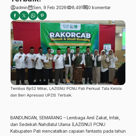
account_circle
calendar_month
visibility
comment
admin
Sen, 9 Feb 2026
8.491
0 komentar
Tembus Rp52 Miliar, LAZISNU PCNU Pati Perkuat Tata Kelola
dan Beri Apresiasi UPZIS Terbaik.
BANDUNGAN, SEMARANG – Lembaga Amil Zakat, Infak,
dan Sedekah Nahdlatul Ulama (LAZISNU) PCNU
Kabupaten Pati mencatatkan capaian fantastis pada tahun