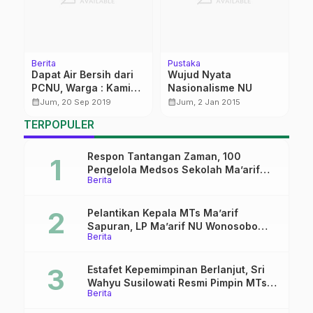
Berita
Pustaka
Be
ri
Dapat Air Bersih dari
Wujud Nyata
K
PCNU, Warga : Kami
Nasionalisme NU
A
Sangat Terbantu
P
calendar_month
calendar_month
calendar_month
Jum, 20 Sep 2019
Jum, 2 Jan 2015
TERPOPULER
Respon Tantangan Zaman, 100
Pengelola Medsos Sekolah Ma’arif
Berita
Pekalongan Ikuti Pelatihan Literasi
Digital
Pelantikan Kepala MTs Ma’arif
Sapuran, LP Ma’arif NU Wonosobo
Berita
Tekankan Lima Amanah
Kepemimpinan Nahdliyah
Estafet Kepemimpinan Berlanjut, Sri
Wahyu Susilowati Resmi Pimpin MTs
Berita
Ma’arif Sapuran