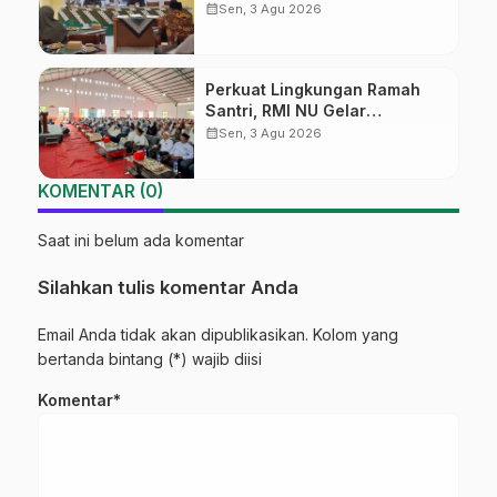
Wonosobo Tekankan Lima
calendar_month
Sen, 3 Agu 2026
Amanah Kepemimpinan
Nahdliyah
Perkuat Lingkungan Ramah
Santri, RMI NU Gelar
‘Sambang Pesantren’ di Pati
calendar_month
Sen, 3 Agu 2026
KOMENTAR (0)
Saat ini belum ada komentar
Silahkan tulis komentar Anda
Email Anda tidak akan dipublikasikan. Kolom yang
bertanda bintang (*) wajib diisi
Komentar*