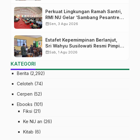
Kepemimpinan Nahdliyah
Perkuat Lingkungan Ramah Santri,
RMI NU Gelar ‘Sambang Pesantren’
di Pati
calendar_month
Sen, 3 Agu 2026
Estafet Kepemimpinan Berlanjut,
Sri Wahyu Susilowati Resmi Pimpin
MTs Ma’arif Sapuran
calendar_month
Sab, 1 Agu 2026
KATEGORI
Berita
(2,292)
Celoteh
(74)
Cerpen
(52)
Ebooks
(101)
Fiksi
(21)
Ke NU an
(26)
Kitab
(6)