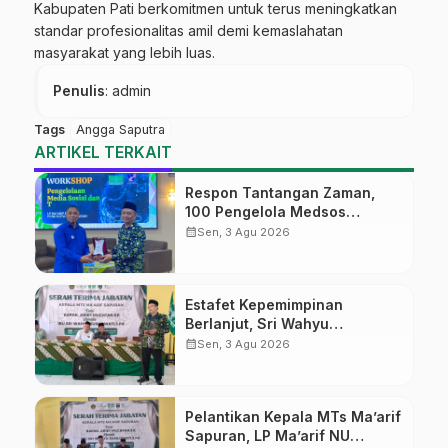
Kabupaten Pati berkomitmen untuk terus meningkatkan
standar profesionalitas amil demi kemaslahatan
masyarakat yang lebih luas.
Penulis
: admin
Tags
Angga Saputra
ARTIKEL TERKAIT
Respon Tantangan Zaman,
100 Pengelola Medsos
Sekolah Ma’arif Pekalongan
calendar_month
Sen, 3 Agu 2026
Ikuti Pelatihan Literasi Digital
Estafet Kepemimpinan
Berlanjut, Sri Wahyu
Susilowati Resmi Pimpin MTs
calendar_month
Sen, 3 Agu 2026
Ma’arif Sapuran
Pelantikan Kepala MTs Ma’arif
Sapuran, LP Ma’arif NU