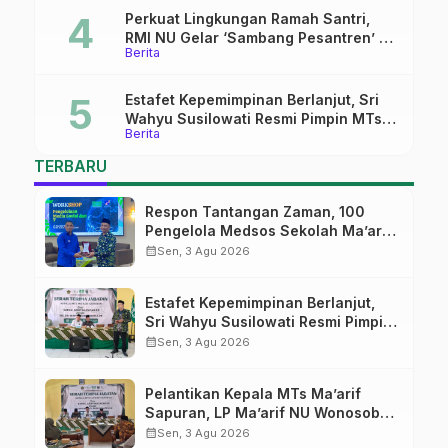
Perkuat Lingkungan Ramah Santri,
RMI NU Gelar ‘Sambang Pesantren’ di
Berita
Pati
Estafet Kepemimpinan Berlanjut, Sri
Wahyu Susilowati Resmi Pimpin MTs
Berita
Ma’arif Sapuran
TERBARU
Respon Tantangan Zaman, 100
Pengelola Medsos Sekolah Ma’arif
Pekalongan Ikuti Pelatihan Literasi
calendar_month
Sen, 3 Agu 2026
Digital
Estafet Kepemimpinan Berlanjut,
Sri Wahyu Susilowati Resmi Pimpin
MTs Ma’arif Sapuran
calendar_month
Sen, 3 Agu 2026
Pelantikan Kepala MTs Ma’arif
Sapuran, LP Ma’arif NU Wonosobo
Tekankan Lima Amanah
calendar_month
Sen, 3 Agu 2026