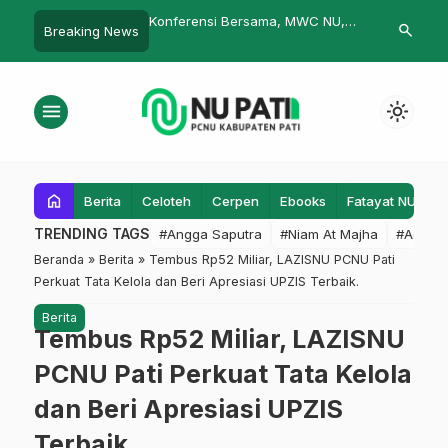
nisasi, PAC
Konferensi Bersama, MWC NU,
Konferensi MWCN
search
Breaking News
wana Adakan
PAC Fatayat, PAC Muslimat, PAC
Dukuhseti
Raker
IPNU/IPPNU Kec Sukolilo
menu
light_mode
home
Berita
Celoteh
Cerpen
Ebooks
Fatayat NU
F
TRENDING TAGS
#Angga Saputra
#Niam At Majha
#Admin
Beranda
»
Berita
»
Tembus Rp52 Miliar, LAZISNU PCNU Pati
Perkuat Tata Kelola dan Beri Apresiasi UPZIS Terbaik.
Berita
Tembus Rp52 Miliar, LAZISNU
PCNU Pati Perkuat Tata Kelola
dan Beri Apresiasi UPZIS
Terbaik.