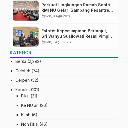
Perkuat Lingkungan Ramah Santri,
RMI NU Gelar ‘Sambang Pesantren’
di Pati
calendar_month
Sen, 3 Agu 2026
Estafet Kepemimpinan Berlanjut,
Sri Wahyu Susilowati Resmi Pimpin
MTs Ma’arif Sapuran
calendar_month
Sab, 1 Agu 2026
KATEGORI
Berita
(2,292)
Celoteh
(74)
Cerpen
(52)
Ebooks
(101)
Fiksi
(21)
Ke NU an
(26)
Kitab
(6)
Non Fiksi
(46)