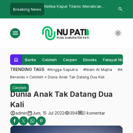
m PWNU Jateng dan
Ketika Kapal Titanic Menabrak
‎Gus Mujib Jo
search
Breaking News
 Kudus Gelar Muktamar
Gunung Es
Pengajian R
tahuan IV, Soroti Peran
Masjid Baitul
NU di Era Demokrasi
menu
light_mode
home
Berita
Celoteh
Cerpen
Ebooks
Fatayat NU
F
TRENDING TAGS
#Angga Saputra
#Niam At Majha
#Admin
Beranda
»
Celoteh
»
Dunia Anak Tak Datang Dua Kali
Celoteh
Dunia Anak Tak Datang Dua
Kali
account_circle
calendar_month
visibility
comment
admin
Jum, 15 Jul 2022
394
0 komentar