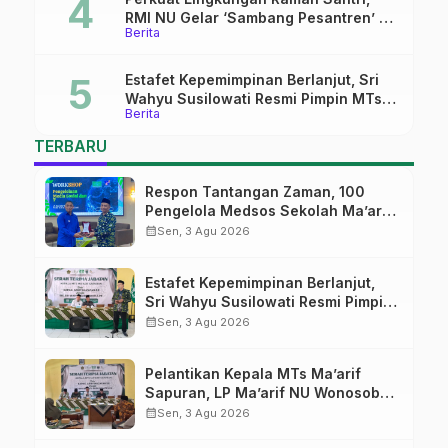
RMI NU Gelar ‘Sambang Pesantren’ di
Berita
Pati
Estafet Kepemimpinan Berlanjut, Sri
Wahyu Susilowati Resmi Pimpin MTs
Berita
Ma’arif Sapuran
TERBARU
Respon Tantangan Zaman, 100
Pengelola Medsos Sekolah Ma’arif
Pekalongan Ikuti Pelatihan Literasi
calendar_month
Sen, 3 Agu 2026
Digital
Estafet Kepemimpinan Berlanjut,
Sri Wahyu Susilowati Resmi Pimpin
MTs Ma’arif Sapuran
calendar_month
Sen, 3 Agu 2026
Pelantikan Kepala MTs Ma’arif
Sapuran, LP Ma’arif NU Wonosobo
Tekankan Lima Amanah
calendar_month
Sen, 3 Agu 2026
Kepemimpinan Nahdliyah