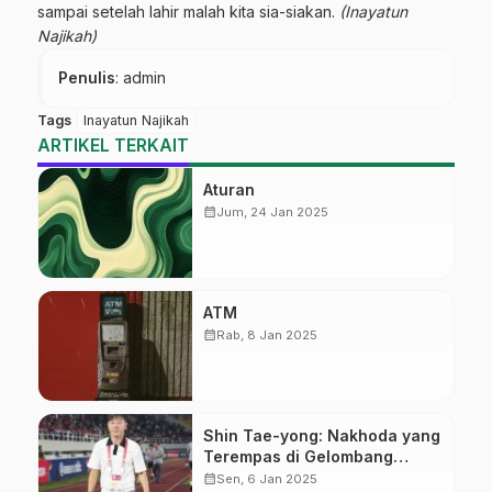
sampai setelah lahir malah kita sia-siakan.
(Inayatun
Najikah)
Penulis
: admin
Tags
Inayatun Najikah
ARTIKEL TERKAIT
Aturan
calendar_month
Jum, 24 Jan 2025
ATM
calendar_month
Rab, 8 Jan 2025
Shin Tae-yong: Nakhoda yang
Terempas di Gelombang
Perubahan
calendar_month
Sen, 6 Jan 2025