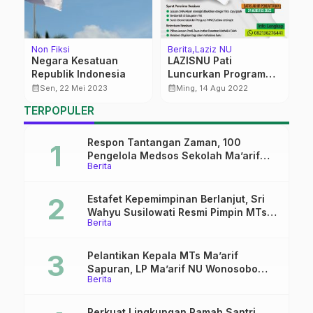
Non Fiksi
Berita
Laziz NU
Be
Negara Kesatuan
LAZISNU Pati
I
Republik Indonesia
Luncurkan Program
T
Beasiswa
B
calendar_month
calendar_month
calendar_month
Sen, 22 Mei 2023
Ming, 14 Agu 2022
TERPOPULER
Respon Tantangan Zaman, 100
Pengelola Medsos Sekolah Ma’arif
Berita
Pekalongan Ikuti Pelatihan Literasi
Digital
Estafet Kepemimpinan Berlanjut, Sri
Wahyu Susilowati Resmi Pimpin MTs
Berita
Ma’arif Sapuran
Pelantikan Kepala MTs Ma’arif
Sapuran, LP Ma’arif NU Wonosobo
Berita
Tekankan Lima Amanah
Kepemimpinan Nahdliyah
Perkuat Lingkungan Ramah Santri,