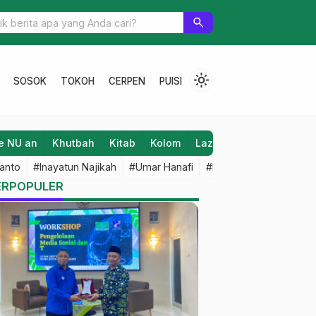
n Student Match Setiap Jelang 17-an
search
light_mode
SOSOK
TOKOH
CERPEN
PUISI
e NU an
Khutbah
Kitab
Kolom
Laziz NU
Lifestyle
anto
#Inayatun Najikah
#Umar Hanafi
#M Iqbal Dawami
#An
ERPOPULER