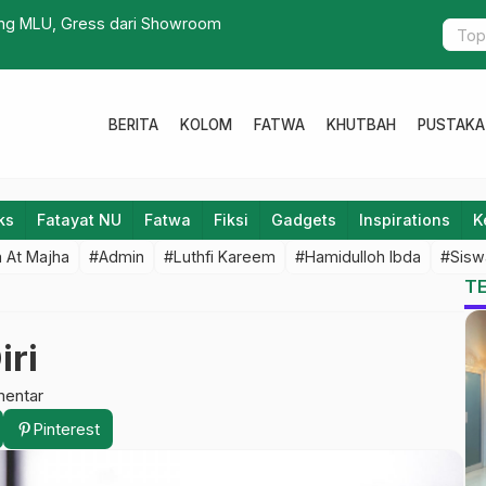
ing MLU, Gress dari Showroom
MHI Rutinka
BERITA
KOLOM
FATWA
KHUTBAH
PUSTAKA
ks
Fatayat NU
Fatwa
Fiksi
Gadgets
Inspirations
K
 At Majha
#Admin
#Luthfi Kareem
#Hamidulloh Ibda
#Sisw
T
iri
mentar
Pinterest