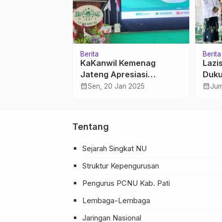
Berita
Berita
Kholil Tutup
KaKanwil Kemenag
Lazi
Jateng Apresiasi
Duku
Program Kerja Ma`arif
Sant
calendar_month
calendar_month
 2019
Sen, 20 Jan 2025
Jum
Tentang
Sejarah Singkat NU
Struktur Kepengurusan
Pengurus PCNU Kab. Pati
Lembaga-Lembaga
Jaringan Nasional