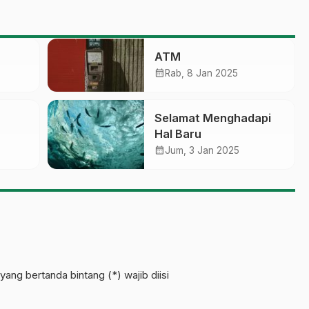
ATM
calendar_month
Rab, 8 Jan 2025
Selamat Menghadapi
Hal Baru
calendar_month
Jum, 3 Jan 2025
ahan
yang bertanda bintang (*) wajib diisi