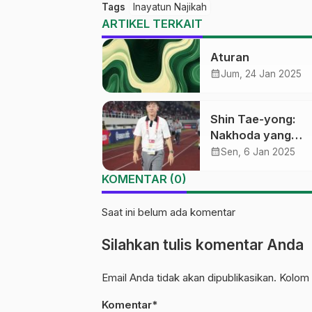
Tags
Inayatun Najikah
ARTIKEL TERKAIT
Aturan
calendar_month
Jum, 24 Jan 2025
Shin Tae-yong:
Nakhoda yang
Terempas di
calendar_month
Sen, 6 Jan 2025
Gelombang Perub
KOMENTAR (0)
Saat ini belum ada komentar
Silahkan tulis komentar Anda
Email Anda tidak akan dipublikasikan. Kolom 
Komentar*