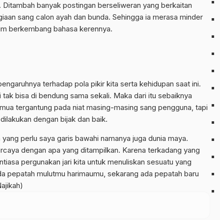
 Ditambah banyak postingan berseliweran yang berkaitan
giaan sang calon ayah dan bunda. Sehingga ia merasa minder
elum berkembang bahasa kerennya.
ngaruhnya terhadap pola pikir kita serta kehidupan saat ini.
tak bisa di bendung sama sekali. Maka dari itu sebaiknya
mua tergantung pada niat masing-masing sang pengguna, tapi
dilakukan dengan bijak dan baik.
ang perlu saya garis bawahi namanya juga dunia maya.
ercaya dengan apa yang ditampilkan. Karena terkadang yang
nantiasa pergunakan jari kita untuk menuliskan sesuatu yang
 ada pepatah mulutmu harimaumu, sekarang ada pepatah baru
ajikah)