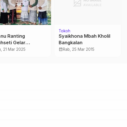
Tokoh
snu Ranting
Syaikhona Mbah Kholil
hseti Gelar
Bangkalan
unan Yatim Piatu
calendar_month
, 21 Mar 2025
Rab, 25 Mar 2015