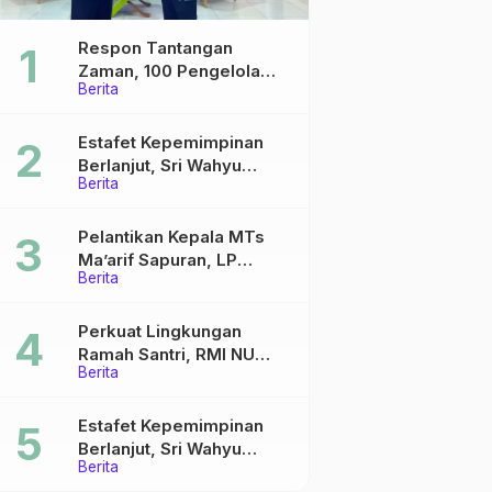
Respon Tantangan
Zaman, 100 Pengelola
Berita
Medsos Sekolah Ma’arif
Pekalongan Ikuti
Pelatihan Literasi Digital
Estafet Kepemimpinan
Berlanjut, Sri Wahyu
Berita
Susilowati Resmi Pimpin
MTs Ma’arif Sapuran
Pelantikan Kepala MTs
Ma’arif Sapuran, LP
Berita
Ma’arif NU Wonosobo
Tekankan Lima Amanah
Kepemimpinan Nahdliyah
Perkuat Lingkungan
Ramah Santri, RMI NU
Berita
Gelar ‘Sambang
Pesantren’ di Pati
Estafet Kepemimpinan
Berlanjut, Sri Wahyu
Berita
Susilowati Resmi Pimpin