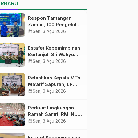
MTs Ma’arif Sapuran
ERBARU
Respon Tantangan
Zaman, 100 Pengelola
Medsos Sekolah
calendar_month
Sen, 3 Agu 2026
Ma’arif Pekalongan
Ikuti Pelatihan Literasi
Estafet Kepemimpinan
Digital
Berlanjut, Sri Wahyu
Susilowati Resmi
calendar_month
Sen, 3 Agu 2026
Pimpin MTs Ma’arif
Sapuran
Pelantikan Kepala MTs
Ma’arif Sapuran, LP
Ma’arif NU Wonosobo
calendar_month
Sen, 3 Agu 2026
Tekankan Lima
Amanah
Perkuat Lingkungan
Kepemimpinan
Ramah Santri, RMI NU
Nahdliyah
Gelar ‘Sambang
calendar_month
Sen, 3 Agu 2026
Pesantren’ di Pati
Estafet Kepemimpinan