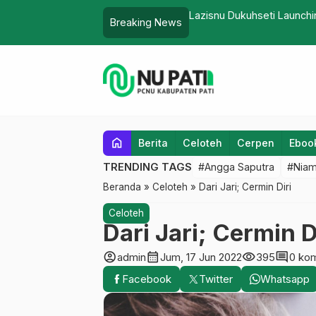
Lazisnu Dukuhseti Launch
Breaking News
home
Berita
Celoteh
Cerpen
Eboo
TRENDING TAGS
#Angga Saputra
#Niam
Beranda
»
Celoteh
»
Dari Jari; Cermin Diri
Celoteh
Dari Jari; Cermin D
account_circle
calendar_month
visibility
comment
admin
Jum, 17 Jun 2022
395
0 ko
Facebook
Twitter
Whatsapp