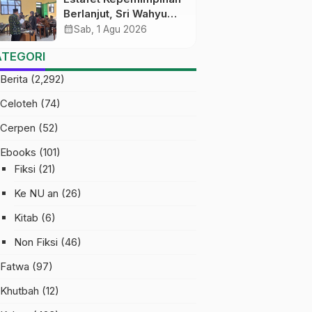
Berlanjut, Sri Wahyu
Susilowati Resmi
calendar_month
Sab, 1 Agu 2026
Pimpin MTs Ma’arif
ATEGORI
Sapuran
Berita
(2,292)
Celoteh
(74)
Cerpen
(52)
Ebooks
(101)
Fiksi
(21)
Ke NU an
(26)
Kitab
(6)
Non Fiksi
(46)
Fatwa
(97)
Khutbah
(12)