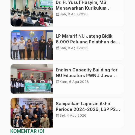
Dr. H. Yusuf Hasyim, MSI
Menawarkan Kurikulum
Diversifikasi, Harapan Baru
calendar_month
Sab, 8 Agu 2026
dalam dunia pendidikan
LP Ma’arif NU Jateng Bidik
6.000 Peluang Pelatihan dan
Sertifikasi bagi Lulusan SMK
calendar_month
Sab, 8 Agu 2026
English Capacity Building for
NU Educators PWNU Jawa
Tengah Batch#4; Membuka
calendar_month
Kam, 6 Agu 2026
Jalan Menuju Masa Depan
Sampaikan Laporan Akhir
Periode 2024–2026, LSP P2
Ma’arif NU Jateng Mantapkan
calendar_month
Sel, 4 Agu 2026
Sinergi Link and Match
KOMENTAR (0)