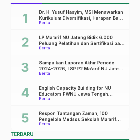
Dr. H. Yusuf Hasyim, MSI Menawarkan
Kurikulum Diversifikasi, Harapan Baru
Berita
dalam dunia pendidikan
LP Ma’arif NU Jateng Bidik 6.000
Peluang Pelatihan dan Sertifikasi bagi
Berita
Lulusan SMK
Sampaikan Laporan Akhir Periode
2024–2026, LSP P2 Ma’arif NU Jateng
Berita
Mantapkan Sinergi Link and Match
English Capacity Building for NU
Educators PWNU Jawa Tengah
Berita
Batch#4; Membuka Jalan Menuju
Masa Depan
Respon Tantangan Zaman, 100
Pengelola Medsos Sekolah Ma’arif
Berita
Pekalongan Ikuti Pelatihan Literasi
Digital
TERBARU