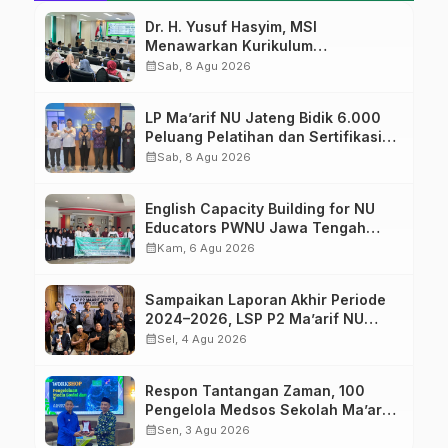
Dr. H. Yusuf Hasyim, MSI
Menawarkan Kurikulum
Diversifikasi, Harapan Baru dalam
calendar_month
Sab, 8 Agu 2026
dunia pendidikan
LP Ma’arif NU Jateng Bidik 6.000
Peluang Pelatihan dan Sertifikasi
bagi Lulusan SMK
calendar_month
Sab, 8 Agu 2026
English Capacity Building for NU
Educators PWNU Jawa Tengah
Batch#4; Membuka Jalan Menuju
calendar_month
Kam, 6 Agu 2026
Masa Depan
Sampaikan Laporan Akhir Periode
2024–2026, LSP P2 Ma’arif NU
Jateng Mantapkan Sinergi Link and
calendar_month
Sel, 4 Agu 2026
Match
Respon Tantangan Zaman, 100
Pengelola Medsos Sekolah Ma’arif
Pekalongan Ikuti Pelatihan Literasi
calendar_month
Sen, 3 Agu 2026
Digital