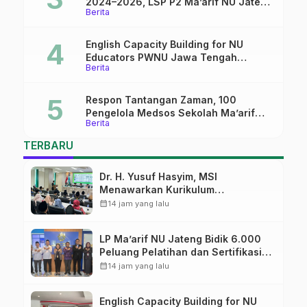
2024–2026, LSP P2 Ma’arif NU Jateng
Berita
Mantapkan Sinergi Link and Match
English Capacity Building for NU
Educators PWNU Jawa Tengah
Berita
Batch#4; Membuka Jalan Menuju
Masa Depan
Respon Tantangan Zaman, 100
Pengelola Medsos Sekolah Ma’arif
Berita
Pekalongan Ikuti Pelatihan Literasi
Digital
TERBARU
Dr. H. Yusuf Hasyim, MSI
Menawarkan Kurikulum
Diversifikasi, Harapan Baru dalam
calendar_month
14 jam yang lalu
dunia pendidikan
LP Ma’arif NU Jateng Bidik 6.000
Peluang Pelatihan dan Sertifikasi
bagi Lulusan SMK
calendar_month
14 jam yang lalu
English Capacity Building for NU