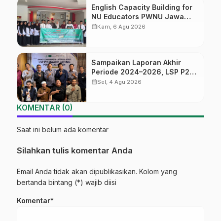
English Capacity Building for
NU Educators PWNU Jawa
Tengah Batch#4; Membuka
calendar_month
Kam, 6 Agu 2026
Jalan Menuju Masa Depan
Sampaikan Laporan Akhir
Periode 2024–2026, LSP P2
Ma’arif NU Jateng Mantapkan
calendar_month
Sel, 4 Agu 2026
Sinergi Link and Match
KOMENTAR (0)
Saat ini belum ada komentar
Silahkan tulis komentar Anda
Email Anda tidak akan dipublikasikan. Kolom yang
bertanda bintang (*) wajib diisi
Komentar*