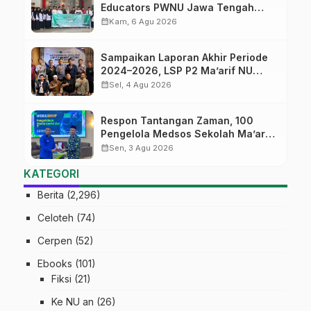
Educators PWNU Jawa Tengah
Batch#4; Membuka Jalan Menuju
calendar_month
Kam, 6 Agu 2026
Masa Depan
Sampaikan Laporan Akhir Periode
2024–2026, LSP P2 Ma’arif NU
Jateng Mantapkan Sinergi Link and
calendar_month
Sel, 4 Agu 2026
Match
Respon Tantangan Zaman, 100
Pengelola Medsos Sekolah Ma’arif
Pekalongan Ikuti Pelatihan Literasi
calendar_month
Sen, 3 Agu 2026
Digital
KATEGORI
Berita
(2,296)
Celoteh
(74)
Cerpen
(52)
Ebooks
(101)
Fiksi
(21)
Ke NU an
(26)