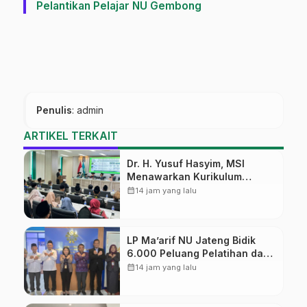
Pelantikan Pelajar NU Gembong
Penulis
: admin
ARTIKEL TERKAIT
Dr. H. Yusuf Hasyim, MSI
Menawarkan Kurikulum
Diversifikasi, Harapan Baru
calendar_month
14 jam yang lalu
dalam dunia pendidikan
LP Ma’arif NU Jateng Bidik
6.000 Peluang Pelatihan dan
Sertifikasi bagi Lulusan SMK
calendar_month
14 jam yang lalu