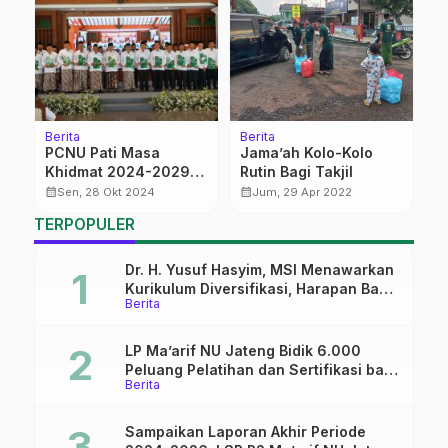
Berita
Berita
Be
PCNU Pati Masa
Jama’ah Kolo-Kolo
M
Khidmat 2024-2029
Rutin Bagi Takjil
M
Resmi Dilantik
A
calendar_month
calendar_month
calendar_month
Sen, 28 Okt 2024
Jum, 29 Apr 2022
TERPOPULER
Dr. H. Yusuf Hasyim, MSI Menawarkan
Kurikulum Diversifikasi, Harapan Baru
Berita
dalam dunia pendidikan
LP Ma’arif NU Jateng Bidik 6.000
Peluang Pelatihan dan Sertifikasi bagi
Berita
Lulusan SMK
Sampaikan Laporan Akhir Periode