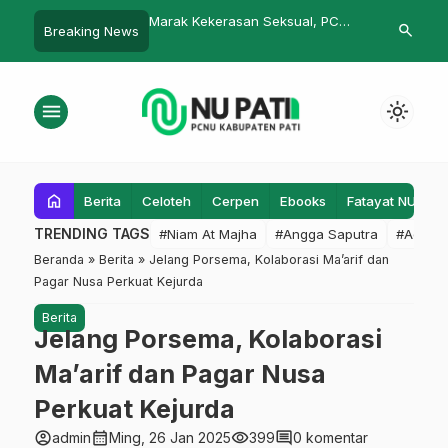
ati Buka Beasiswa
Marak Kekerasan Seksual, PC
2000 Bibit M
search
Breaking News
D dan SMP
Pagar Nusa Pati: Seni Beladiri
Pesisir Bulum
Penting Ditanamkan Sejak Dini
menu
light_mode
home
Berita
Celoteh
Cerpen
Ebooks
Fatayat NU
F
TRENDING TAGS
#Niam At Majha
#Angga Saputra
#Admin
Beranda
»
Berita
»
Jelang Porsema, Kolaborasi Ma’arif dan
Pagar Nusa Perkuat Kejurda
Berita
Jelang Porsema, Kolaborasi
Ma’arif dan Pagar Nusa
Perkuat Kejurda
account_circle
calendar_month
visibility
comment
admin
Ming, 26 Jan 2025
399
0 komentar