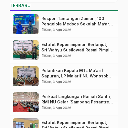
TERBARU
Respon Tantangan Zaman, 100
Pengelola Medsos Sekolah Ma’arif
Pekalongan Ikuti Pelatihan Literasi
calendar_month
Sen, 3 Agu 2026
Digital
Estafet Kepemimpinan Berlanjut,
Sri Wahyu Susilowati Resmi Pimpin
MTs Ma’arif Sapuran
calendar_month
Sen, 3 Agu 2026
Pelantikan Kepala MTs Ma’arif
Sapuran, LP Ma’arif NU Wonosobo
Tekankan Lima Amanah
calendar_month
Sen, 3 Agu 2026
Kepemimpinan Nahdliyah
Perkuat Lingkungan Ramah Santri,
RMI NU Gelar ‘Sambang Pesantren’
di Pati
calendar_month
Sen, 3 Agu 2026
Estafet Kepemimpinan Berlanjut,
Sri Wahyu Susilowati Resmi Pimpin