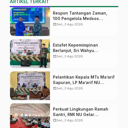
ARTIKEL TERKAIT
Respon Tantangan Zaman,
100 Pengelola Medsos
Sekolah Ma’arif Pekalongan
calendar_month
Sen, 3 Agu 2026
Ikuti Pelatihan Literasi Digital
Estafet Kepemimpinan
Berlanjut, Sri Wahyu
Susilowati Resmi Pimpin MTs
calendar_month
Sen, 3 Agu 2026
Ma’arif Sapuran
Pelantikan Kepala MTs Ma’arif
Sapuran, LP Ma’arif NU
Wonosobo Tekankan Lima
calendar_month
Sen, 3 Agu 2026
Amanah Kepemimpinan
Nahdliyah
Perkuat Lingkungan Ramah
Santri, RMI NU Gelar
‘Sambang Pesantren’ di Pati
calendar_month
Sen, 3 Agu 2026