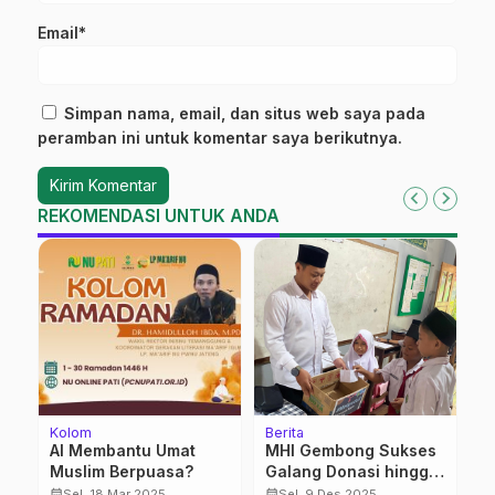
Email*
Simpan nama, email, dan situs web saya pada
peramban ini untuk komentar saya berikutnya.
REKOMENDASI UNTUK ANDA
Kolom
Berita
Be
AI Membantu Umat
MHI Gembong Sukses
K
Muslim Berpuasa?
Galang Donasi hingga
K
Rp 4 Juta untuk
M
calendar_month
calendar_month
calendar_month
Sel, 18 Mar 2025
Sel, 9 Des 2025