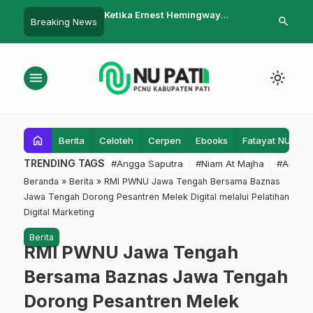
Ernest Hemingway
Sepanjang Tahun 2022 LAZISNU
YPI Monume
search
Breaking News
sa”
se-Pati Kelola Dana ZIS Mencapai
Gelar Shol
Rp15,6 Miliar
Ali Zainal 
menu
light_mode
home
Berita
Celoteh
Cerpen
Ebooks
Fatayat NU
F
TRENDING TAGS
#Angga Saputra
#Niam At Majha
#Admin
Beranda
»
Berita
»
RMI PWNU Jawa Tengah Bersama Baznas
Jawa Tengah Dorong Pesantren Melek Digital melalui Pelatihan
Digital Marketing
Berita
RMI PWNU Jawa Tengah
Bersama Baznas Jawa Tengah
Dorong Pesantren Melek