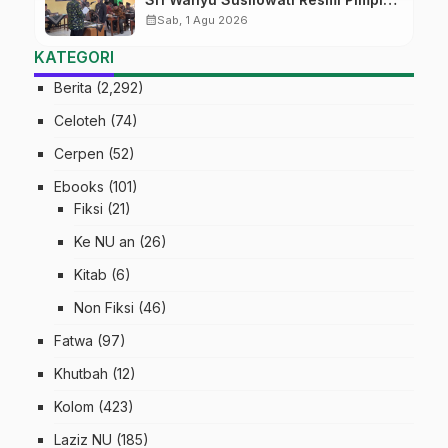
MTs Ma’arif Sapuran
calendar_month
Sab, 1 Agu 2026
KATEGORI
Berita
(2,292)
Celoteh
(74)
Cerpen
(52)
Ebooks
(101)
Fiksi
(21)
Ke NU an
(26)
Kitab
(6)
Non Fiksi
(46)
Fatwa
(97)
Khutbah
(12)
Kolom
(423)
Laziz NU
(185)