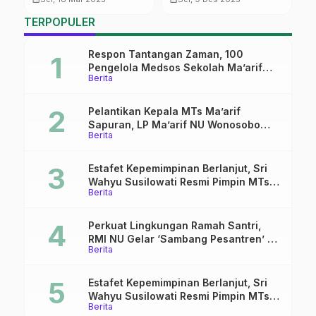
Sumatera
J
TERPOPULER
Respon Tantangan Zaman, 100
Pengelola Medsos Sekolah Ma’arif
Berita
Pekalongan Ikuti Pelatihan Literasi
Digital
Pelantikan Kepala MTs Ma’arif
Sapuran, LP Ma’arif NU Wonosobo
Berita
Tekankan Lima Amanah
Kepemimpinan Nahdliyah
Estafet Kepemimpinan Berlanjut, Sri
Wahyu Susilowati Resmi Pimpin MTs
Berita
Ma’arif Sapuran
Perkuat Lingkungan Ramah Santri,
RMI NU Gelar ‘Sambang Pesantren’ di
Berita
Pati
Estafet Kepemimpinan Berlanjut, Sri
Wahyu Susilowati Resmi Pimpin MTs
Berita
Ma’arif Sapuran