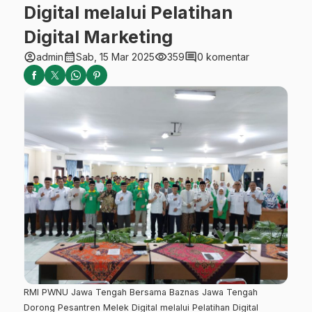
Digital melalui Pelatihan
Digital Marketing
account_circle
calendar_month
visibility
comment
admin
Sab, 15 Mar 2025
359
0 komentar
RMI PWNU Jawa Tengah Bersama Baznas Jawa Tengah
Dorong Pesantren Melek Digital melalui Pelatihan Digital