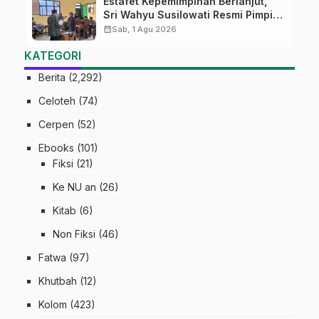
Estafet Kepemimpinan Berlanjut,
Sri Wahyu Susilowati Resmi Pimpin
MTs Ma’arif Sapuran
calendar_month
Sab, 1 Agu 2026
KATEGORI
Berita
(2,292)
Celoteh
(74)
Cerpen
(52)
Ebooks
(101)
Fiksi
(21)
Ke NU an
(26)
Kitab
(6)
Non Fiksi
(46)
Fatwa
(97)
Khutbah
(12)
Kolom
(423)