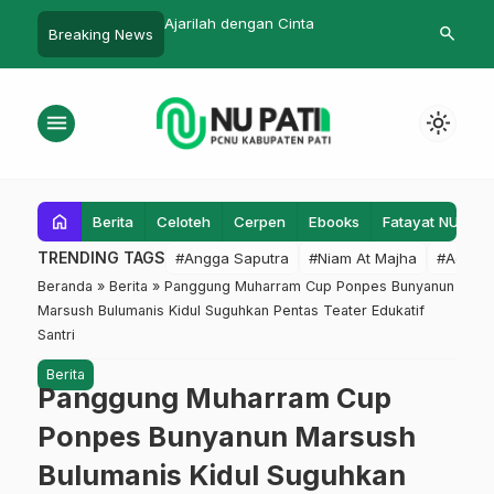
 Korban Gempa Cianjur,
Ajarilah dengan Cinta
Kenang Mbah
search
Breaking News
ZISNU Pati
PAATQ Gelar 
menu
light_mode
home
Berita
Celoteh
Cerpen
Ebooks
Fatayat NU
F
TRENDING TAGS
#Angga Saputra
#Niam At Majha
#Admin
Beranda
»
Berita
»
Panggung Muharram Cup Ponpes Bunyanun
Marsush Bulumanis Kidul Suguhkan Pentas Teater Edukatif
Santri
Berita
Panggung Muharram Cup
Ponpes Bunyanun Marsush
Bulumanis Kidul Suguhkan