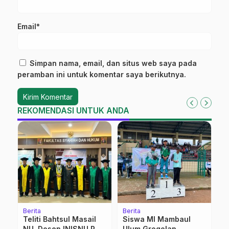
Email*
Simpan nama, email, dan situs web saya pada
peramban ini untuk komentar saya berikutnya.
REKOMENDASI UNTUK ANDA
Berita
Berita
Be
Teliti Bahtsul Masail
Siswa MI Mambaul
R
NU, Dosen INISNU Raih
Ulum Grogolan
C