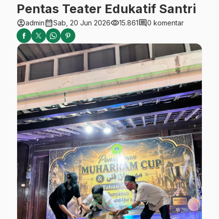
Pentas Teater Edukatif Santri
account_circle
calendar_month
visibility
comment
admin
Sab, 20 Jun 2026
15.861
0 komentar