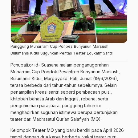
Panggung Muharram Cup Ponpes Bunyanun Marsush
Bulumanis Kidul Suguhkan Pentas Teater Edukatif Santri
Pcnupati.or id- Suasana malam penganugerahan
Muharram Cup Pondok Pesantren Bunyanun Marsush,
Bulumanis Kidul, Margoyoso, Pati, Jumat (19/6/2026),
terasa berbeda dari tahun-tahun sebelumnya. Selain
penampilan kreasi santri seperti pembacaan puisi,
khitobah bahasa Arab dan Inggris, rebana, serta
pengumuman para juara, panggung tahun ini
menghadirkan suguhan istimewa berupa pertunjukan
teater dari Madrasatul Qur’an Salafiyah (MQ).
Kelompok Teater MQ yang baru berdiri pada April 2026
tampil dengan dua karya berbeda, yakni teater putri