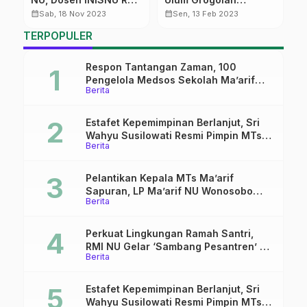
Doktor
Dukuhseti Sabet Juara
P
calendar_month
calendar_month
calendar_month
Sab, 18 Nov 2023
Sen, 13 Feb 2023
1 Lari Jarak Jauh di
TERPOPULER
Porsema Jateng
Respon Tantangan Zaman, 100
Pengelola Medsos Sekolah Ma’arif
Berita
Pekalongan Ikuti Pelatihan Literasi
Digital
Estafet Kepemimpinan Berlanjut, Sri
Wahyu Susilowati Resmi Pimpin MTs
Berita
Ma’arif Sapuran
Pelantikan Kepala MTs Ma’arif
Sapuran, LP Ma’arif NU Wonosobo
Berita
Tekankan Lima Amanah
Kepemimpinan Nahdliyah
Perkuat Lingkungan Ramah Santri,
RMI NU Gelar ‘Sambang Pesantren’ di
Berita
Pati
Estafet Kepemimpinan Berlanjut, Sri
Wahyu Susilowati Resmi Pimpin MTs