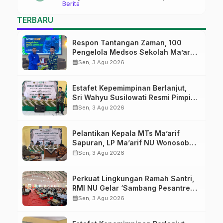
Berita
Ma’arif Sapuran
TERBARU
Respon Tantangan Zaman, 100
Pengelola Medsos Sekolah Ma’arif
Pekalongan Ikuti Pelatihan Literasi
calendar_month
Sen, 3 Agu 2026
Digital
Estafet Kepemimpinan Berlanjut,
Sri Wahyu Susilowati Resmi Pimpin
MTs Ma’arif Sapuran
calendar_month
Sen, 3 Agu 2026
Pelantikan Kepala MTs Ma’arif
Sapuran, LP Ma’arif NU Wonosobo
Tekankan Lima Amanah
calendar_month
Sen, 3 Agu 2026
Kepemimpinan Nahdliyah
Perkuat Lingkungan Ramah Santri,
RMI NU Gelar ‘Sambang Pesantren’
di Pati
calendar_month
Sen, 3 Agu 2026