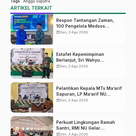
Tags
Angga Saputra
ARTIKEL TERKAIT
Respon Tantangan Zaman,
100 Pengelola Medsos
Sekolah Ma’arif Pekalongan
calendar_month
Sen, 3 Agu 2026
Ikuti Pelatihan Literasi Digital
Estafet Kepemimpinan
Berlanjut, Sri Wahyu
Susilowati Resmi Pimpin MTs
calendar_month
Sen, 3 Agu 2026
Ma’arif Sapuran
Pelantikan Kepala MTs Ma’arif
Sapuran, LP Ma’arif NU
Wonosobo Tekankan Lima
calendar_month
Sen, 3 Agu 2026
Amanah Kepemimpinan
Nahdliyah
Perkuat Lingkungan Ramah
Santri, RMI NU Gelar
‘Sambang Pesantren’ di Pati
calendar_month
Sen, 3 Agu 2026