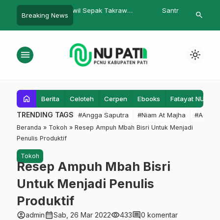
Sepak Takraw
Santri Darul Hadlanah Waturoyo
Prabowo Dija
search
Breaking News
…
 MI Ma’arif NU 2
Ikuti Webinar Bersama Wakil DPR
Kongres XVII
ari Masuk Runner-Up
RI
menu
light_mode
home
Berita
Celoteh
Cerpen
Ebooks
Fatayat NU
F
TRENDING TAGS
#Angga Saputra
#Niam At Majha
#Admin
Beranda
»
Tokoh
»
Resep Ampuh Mbah Bisri Untuk Menjadi
Penulis Produktif
Tokoh
Resep Ampuh Mbah Bisri
Untuk Menjadi Penulis
Produktif
account_circle
calendar_month
visibility
comment
admin
Sab, 26 Mar 2022
433
0 komentar