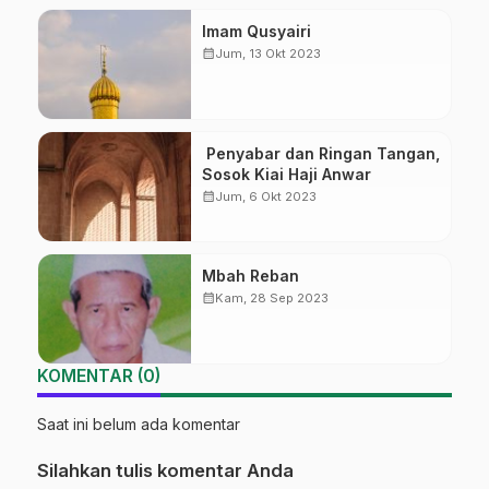
Imam Qusyairi
calendar_month
Jum, 13 Okt 2023
Penyabar dan Ringan Tangan,
Sosok Kiai Haji Anwar
calendar_month
Jum, 6 Okt 2023
Mbah Reban
calendar_month
Kam, 28 Sep 2023
KOMENTAR (0)
Saat ini belum ada komentar
Silahkan tulis komentar Anda