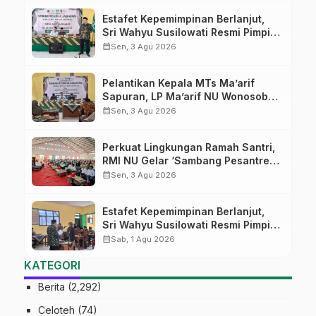
Estafet Kepemimpinan Berlanjut,
Sri Wahyu Susilowati Resmi Pimpin
MTs Ma’arif Sapuran
calendar_month
Sen, 3 Agu 2026
Pelantikan Kepala MTs Ma’arif
Sapuran, LP Ma’arif NU Wonosobo
Tekankan Lima Amanah
calendar_month
Sen, 3 Agu 2026
Kepemimpinan Nahdliyah
Perkuat Lingkungan Ramah Santri,
RMI NU Gelar ‘Sambang Pesantren’
di Pati
calendar_month
Sen, 3 Agu 2026
Estafet Kepemimpinan Berlanjut,
Sri Wahyu Susilowati Resmi Pimpin
MTs Ma’arif Sapuran
calendar_month
Sab, 1 Agu 2026
KATEGORI
Berita
(2,292)
Celoteh
(74)