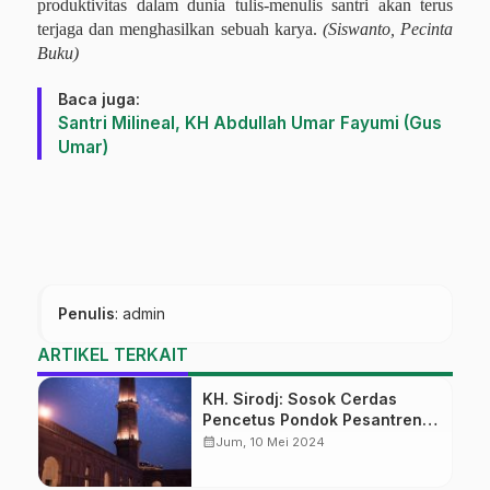
produktivitas dalam dunia tulis-menulis santri akan terus
terjaga dan menghasilkan sebuah karya.
(Siswanto, Pecinta
Buku)
Baca juga:
Santri Milineal, KH Abdullah Umar Fayumi (Gus
Umar)
Penulis
: admin
ARTIKEL TERKAIT
KH. Sirodj: Sosok Cerdas
Pencetus Pondok Pesantren
Wetan Banon
calendar_month
Jum, 10 Mei 2024