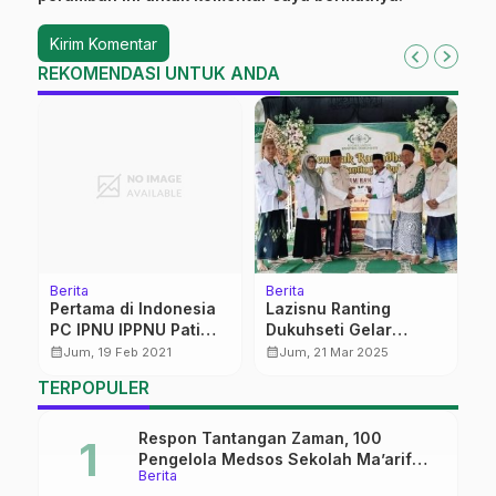
REKOMENDASI UNTUK ANDA
Berita
Berita
Be
Pertama di Indonesia
Lazisnu Ranting
8
PC IPNU IPPNU Pati
Dukuhseti Gelar
P
Suskes Gelar
Santunan Yatim Piatu
calendar_month
calendar_month
calendar_month
Jum, 19 Feb 2021
Jum, 21 Mar 2025
Akreditasi
TERPOPULER
Respon Tantangan Zaman, 100
Pengelola Medsos Sekolah Ma’arif
Berita
Pekalongan Ikuti Pelatihan Literasi