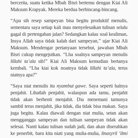
bercerita, suatu ketika Mbah Bisri bertemu dengan Kiai Ali
Maksum Krapyak. Mereka berdua berbincang-bincang.
“Apa sih resep sampeyan bisa begitu produktif menulis,
sementara saya setiap kali mau menyelesaikan tulisan selalu
gagal di pertengahan jalan? Sedangkan kalau soal kealiman,
Insya Allah saya tidak kalah dari sampeyan,” ujar Kiai Ali
Maksum. Mendengar pertanyaan tersebut, jawaban Mbah
Bisri cukup mengejutkan. “Lha soalnya sampeyan menulis
lillahi ta’ala
sih!” Kiai Ali Maksum kemudian bertanya
kembali. “Lha kiai kok noatnya tidak
lillahi ta’ala
, terus
niatnya apa?”
“Saya niat menulis itu
nyambut gawe
. Saya seperti halnya
penjahit. Lihatlah penjahit, walaupun ada tamu, penjahit
tidak akan berhenti menjahit. Dia menemani tamunya
sambil terus menjahit, jika tidak, dia tidak bisa makan. Saya
juga begitu. Kalau diawali dengan niat mulia, setan akan
mengganggu sampeyan dan tulisan sampeyan tidak akan
selesai. Nanti kalau tulisan sudah jadi, dan akan diserahkan
ke penerbit, baru kita niati yang mulia-mulia,
linasyril ‘ilmi