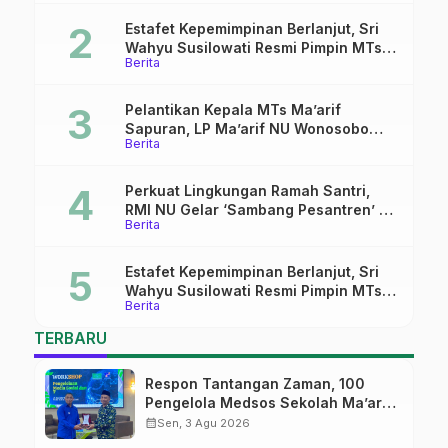
Digital
Estafet Kepemimpinan Berlanjut, Sri
Wahyu Susilowati Resmi Pimpin MTs
Berita
Ma’arif Sapuran
Pelantikan Kepala MTs Ma’arif
Sapuran, LP Ma’arif NU Wonosobo
Berita
Tekankan Lima Amanah
Kepemimpinan Nahdliyah
Perkuat Lingkungan Ramah Santri,
RMI NU Gelar ‘Sambang Pesantren’ di
Berita
Pati
Estafet Kepemimpinan Berlanjut, Sri
Wahyu Susilowati Resmi Pimpin MTs
Berita
Ma’arif Sapuran
TERBARU
Respon Tantangan Zaman, 100
Pengelola Medsos Sekolah Ma’arif
Pekalongan Ikuti Pelatihan Literasi
calendar_month
Sen, 3 Agu 2026
Digital