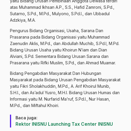
yaitu Bidang Urusan Pembinaan Anggota Dewasa terdiri
atas Muhammad Ikhsan A.P., S.S., Hafid Zamroni, S.Pd.,
Sutarno, S.Pd., M.Pd., Mulyono, S.Pd.I., dan Ubbadul
Adzkiya, M.A.
Pengurus Bidang Organisasi, Usaha, Sarana Dan
Prasarana pada Bidang Organisasi yaitu Muhammad
Zaenudin Aklis, M.Pd., dan Abdullah Muchib, S.Pd.I, M.Pd.
Bidang Urusan Usaha yaitu Khoirun N’iam dan Dian
Alviani, S.Pd. Sementara Bidang Urusan Sarana dan
Prasarana yaitu Rifki Muslim, S.Pd., dan Ahmad Muamar.
Bidang Pengabdian Masyarakat Dan Hubungan
Masyarakat pada Bidang Urusan Pengabdian Masyarakat
yaitu Fikri Sholakhuddin, M.Pd., A. Arif Khoirul Munib,
S.H.I., dan As’adul Yusro, M.H.I. Bidang Urusan Humas dan
Informasi yaitu M. Nurfarid Ma’ruf, S.Pd.I., Nur Hasan,
M.Pd., dan Miftahul Khoiri.
Baca juga:
‎Rektor INISNU Launching Tax Center INISNU