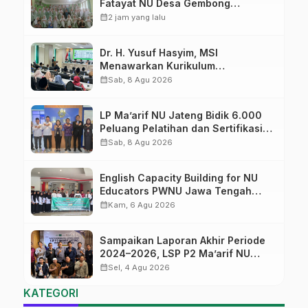
Fatayat NU Desa Gembong
Datangkan Aktifis HAM
calendar_month
2 jam yang lalu
Dr. H. Yusuf Hasyim, MSI
Menawarkan Kurikulum
Diversifikasi, Harapan Baru dalam
calendar_month
Sab, 8 Agu 2026
dunia pendidikan
LP Ma’arif NU Jateng Bidik 6.000
Peluang Pelatihan dan Sertifikasi
bagi Lulusan SMK
calendar_month
Sab, 8 Agu 2026
English Capacity Building for NU
Educators PWNU Jawa Tengah
Batch#4; Membuka Jalan Menuju
calendar_month
Kam, 6 Agu 2026
Masa Depan
Sampaikan Laporan Akhir Periode
2024–2026, LSP P2 Ma’arif NU
Jateng Mantapkan Sinergi Link and
calendar_month
Sel, 4 Agu 2026
Match
KATEGORI