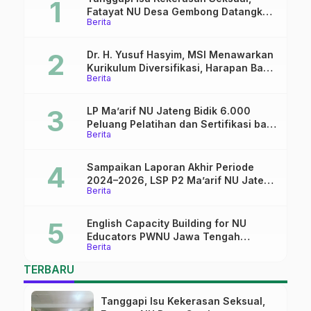
Fatayat NU Desa Gembong Datangkan
Berita
Aktifis HAM
Dr. H. Yusuf Hasyim, MSI Menawarkan
Kurikulum Diversifikasi, Harapan Baru
Berita
dalam dunia pendidikan
LP Ma’arif NU Jateng Bidik 6.000
Peluang Pelatihan dan Sertifikasi bagi
Berita
Lulusan SMK
Sampaikan Laporan Akhir Periode
2024–2026, LSP P2 Ma’arif NU Jateng
Berita
Mantapkan Sinergi Link and Match
English Capacity Building for NU
Educators PWNU Jawa Tengah
Berita
Batch#4; Membuka Jalan Menuju
Masa Depan
TERBARU
Tanggapi Isu Kekerasan Seksual,