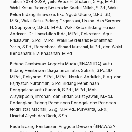
Tahun 2024-2029, yaitu Ketua H. Shobirin, S.Ag., M.Pd.I.,
Wakil Ketua Bidang Binamuda: Saeful Millah, S.Pd., Wakil
Ketua Bidang Binawasa: Eko Ngudi Utomo, S.Pd, SD,
M.Si., Wakil Ketua Bidang Organisasi, Usaha, dan Sarpras:
H. Supriyono, S.Pd.I., M.Pd., Wakil Ketua Bidang Humas
Abdimas: Dr. Hamidulloh Ibda, M.Pd., Sekretaris: Agus
Pristiawan, S.Pd., M.Pd., Wakil Sekretaris: Mohammad
Yasin, S.Pd., Bendahara: Ahmad Muzamil, M.Pd., dan Wakil
Bendahara: Elvi Khasanah, M.Pd.
Bidang Pembinaan Anggota Muda (BINAMUDA) yaitu
Bidang Pembinaan Siaga terdiri atas Sukarti, S.Pd.SD,
M.Pd., Setiyarno, S.Pd., M.Pd., Nasikin Abdullah, S.Ag. dan
Fajriyatun Nurohmah, S.Pd. Bidang Pembinaan
Penggalang yaitu Sunardi, S.Pd.I, M.Pd., Moh.
Alisyaipudin, Imronah, dan Endah Sulistiyawati, M.Pd.I.
Sedangkan Bidang Pembinaan Penegak dan Pandega
terdiri atas Machali, S.Ag, M.M.Pd., Purwanta, S.Pd.,
Himatul Aliyah dan Diarti, S.Sn.
Pada Bidang Pembinaan Anggota Dewasa (BINAWASA)