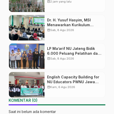
Gembong Datangkan Aktifis
calendar_month
2 jam yang lalu
HAM
Dr. H. Yusuf Hasyim, MSI
Menawarkan Kurikulum
Diversifikasi, Harapan Baru
calendar_month
Sab, 8 Agu 2026
dalam dunia pendidikan
LP Ma’arif NU Jateng Bidik
6.000 Peluang Pelatihan dan
Sertifikasi bagi Lulusan SMK
calendar_month
Sab, 8 Agu 2026
English Capacity Building for
NU Educators PWNU Jawa
Tengah Batch#4; Membuka
calendar_month
Kam, 6 Agu 2026
Jalan Menuju Masa Depan
KOMENTAR (0)
Saat ini belum ada komentar