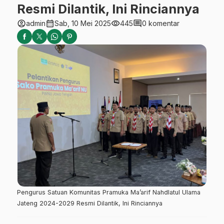
Resmi Dilantik, Ini Rinciannya
account_circle
calendar_month
visibility
comment
admin
Sab, 10 Mei 2025
445
0 komentar
Pengurus Satuan Komunitas Pramuka Ma’arif Nahdlatul Ulama
Jateng 2024-2029 Resmi Dilantik, Ini Rinciannya