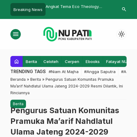
ema Eco Theology
Ketua Lesbumi PCNU Pati
Haul Kyai Sa
search
Breaking News
, INISNU Gelar Seminar
Terbitkan Buku Berjudul ‘Jabrik’
Ribuan Jama’
nal
Penjuru
menu
light_mode
home
Berita
Celoteh
Cerpen
Ebooks
Fatayat NU
F
TRENDING TAGS
#Niam At Majha
#Angga Saputra
#Admin
Beranda
»
Berita
»
Pengurus Satuan Komunitas Pramuka
Ma’arif Nahdlatul Ulama Jateng 2024-2029 Resmi Dilantik, Ini
Rinciannya
Berita
Pengurus Satuan Komunitas
Pramuka Ma’arif Nahdlatul
Ulama Jateng 2024-2029