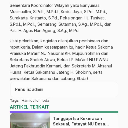
Sementara Koordinator Wilayah yaitu Banyumas:
Musmuallim, S.Pd.I., M.Pd.I., Kedu: Jaya, S.Pd., M.Pd.,
Surakarta: Kristanto, S.Pd., Pekalongan: Hj. Tusiyati,
S.Pd.I., M.Pd.I., Semarang: Sutarman, S.Ag., M.Pd.I., dan
Pati: H. Agus Hari Ageng, S.Ag., M.Pd.
Usai pelantikan, kegiatan dilanjutkan pembinaan dan
rapat kerja. Dalam kesempatan itu, hadir Ketua Sakoma
Pramuka Ma’arif NU Nasional KH. Mujiburrohman dan
Sekretaris Sholeh Abwa, Ketua LP. Ma’arif NU PWNU
Jateng Fakhruddin Karmani, dan Sekretaris M. Ahsanul
Husna, Ketua Sakomanu Jateng H. Shobirin, serta
perwakilan Sakomanu dari cabang. (Ibda)
Penulis
: admin
Tags
Hamidulloh Ibda
ARTIKEL TERKAIT
Tanggapi Isu Kekerasan
Seksual, Fatayat NU Desa