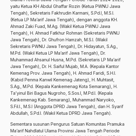
yaitu Ketua KH Abdul Ghaffar Rozin (Ketua PWNU Jawa
Tengah), Sekretaris Fakhrudin Karmani, S.Pd.I, M.S.I.
(Ketua LP Ma’arif Jawa Tengah), dengan anggota KH.
Ahmad Zaki Fuad, M.Ag. (Wakil Ketua PWNU Jawa
Tengah), H. Ahmad Fatkhur Rohman (Sekretaris PWNU
Jawa Tengah), Dr. Ghufron Hamzah, M.S.I. (Wakil
Sekretaris PWNU Jawa Tengah), Dr. Hidayatun, S.Ag.,
M.Pd. (Wakil Ketua LP Ma’arif Jawa Tengah), Dr.
Muhammad Ahsanul Husna, M.Pd. (Sekretaris LP Ma’arif
Jawa Tengah), Dr. H. Saiful Mujab, M.A. (Kepala Kantor
Kemenag Prov. Jawa Tengah), H. Ahmad Faridi, S.H.I.
(Kabid Penma Kanwil Kemenag Jateng), H. Muhtasit,
S.Ag., M.Pd. (Kepala Kankemenag Kota Semarang), H.
Ta’yinul Biri Bagus Nugroho, S.Sos.I, M.Pd.I. (Kepala
Kankemenag Kab. Semarang), Muhammad Naryoko,
S.Fil.I., M.S.I (Anggota DPRD Jawa Tengah), dan H. Syarif
Abdullah, S.Pd.I. (Wakil Ketua DPRD Jawa Tengah).
Sementara susunan Pengurus Satuan Komunitas Pramuka
Ma’arif Nahdlatul Ulama Provinsi Jawa Tengah Periode