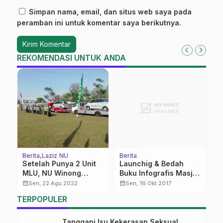
Simpan nama, email, dan situs web saya pada
peramban ini untuk komentar saya berikutnya.
REKOMENDASI UNTUK ANDA
Berita
Laziz NU
Berita
K
Setelah Punya 2 Unit
Launchig & Bedah
K
MLU, NU Winong
Buku Infografis Masjid
L
Targetkan Bangun
Kajen
T
calendar_month
calendar_month
calendar_month
Sen, 22 Agu 2022
Sen, 16 Okt 2017
Klinik
TERPOPULER
Tanggapi Isu Kekerasan Seksual,